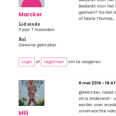
Bedankt voor het l
geloven? Ga het aa
Marcker
of Maria Thumas... 
Lid sinds
11 jaar 7 maanden
Rol
Gewone gebruiker
Login
of
registreer
om te reageren
6 mei 2015 - 19:47
@Marcker, naast d
zin is zinderend - 
eerder over wrede 
onverwachte vakant
Mili