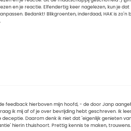
ezen en je reactie. Elfendertig keer nagelezen, kun je dat
npassen. Bedankt! Blikgroenten, inderdaad, HAK is zo'n be
.
e feedback hierboven mijn hoofd, - de door Janp aange
vraag ik mij af of je over bevrijding hebt geschreven. Ik lee
deceptie. Daarom denk ik niet dat 'eigenlijk genieten va
ie' hierin thuishoort. Prettig kennis te maken, trouwens.