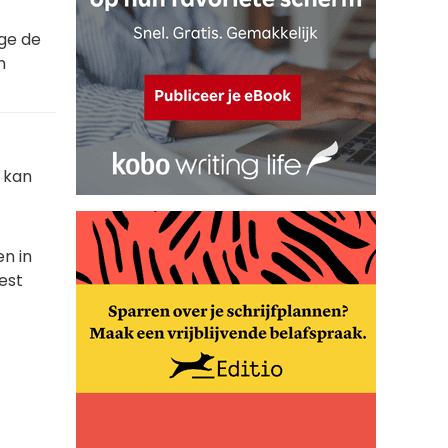
ege de
n
k kan
n in
nest