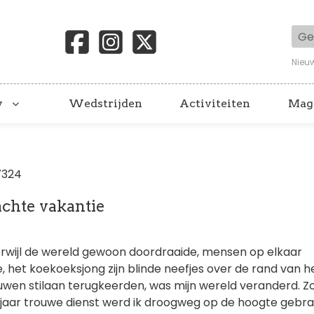
Geb
Nieu
y
Wedstrijden
Activiteiten
Mag
7324
chte vakantie
Terwijl de wereld gewoon doordraaide, mensen op elkaar
le, het koekoeksjong zijn blinde neefjes over de rand van h
wen stilaan terugkeerden, was mijn wereld veranderd. Z
n jaar trouwe dienst werd ik droogweg op de hoogte gebr