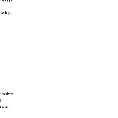
drijf,
haalde
s
n een