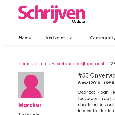
Home
Artikelen
Communit
BREADCRUMBS
Home
forum
wekelijkse schrijfopdracht
12
You
are
#53 Onverwa
here:
6 mei 2015 - 15:50
Daar zat ik dan. 
foeterden in de fi
Marcker
duwde en de zwalu
ineens. Na dertie
Lid sinds