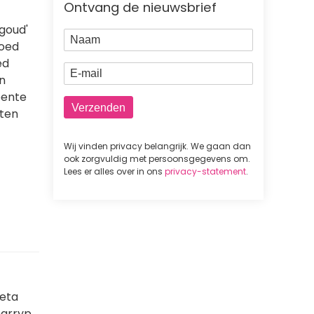
Ontvang de nieuwsbrief
goud'
Naam
goed
ed
E-mail
n
oente
eten
Wij vinden privacy belangrijk. We gaan dan
ook zorgvuldig met persoonsgegevens om.
Lees er alles over in ons
privacy-statement
.
meta
harryp