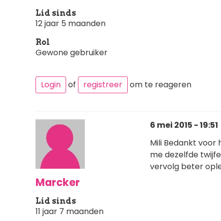
Lid sinds
12 jaar 5 maanden
Rol
Gewone gebruiker
Login
of
registreer
om te reageren
6 mei 2015 - 19:51
Mili Bedankt voor 
me dezelfde twijfel
vervolg beter opl
Marcker
Lid sinds
11 jaar 7 maanden