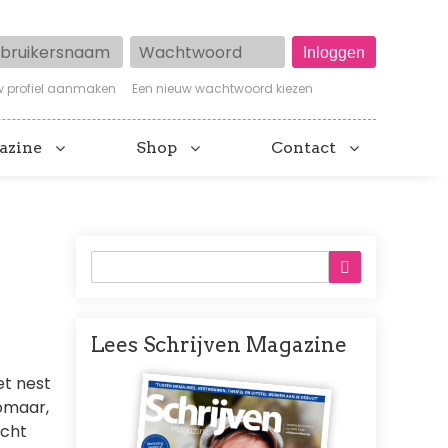
ruikersnaam
Wachtwoord
w profiel aanmaken
Een nieuw wachtwoord kiezen
azine
Shop
Contact
Lees Schrijven Magazine
Afbeelding
et nest
omaar,
acht