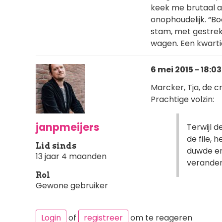
keek me brutaal aa
onophoudelijk. “Boe
stam, met gestrekt
wagen. Een kwartie
6 mei 2015 - 18:03
Marcker, Tja, de cr
Prachtige volzin:
janpmeijers
Terwijl 
de file, 
Lid sinds
duwde en
13 jaar 4 maanden
verander
Rol
Gewone gebruiker
Login
of
registreer
om te reageren