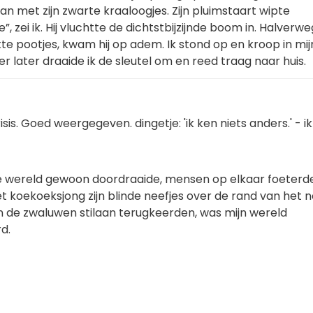
n met zijn zwarte kraaloogjes. Zijn pluimstaart wipte
”, zei ik. Hij vluchtte de dichtstbijzijnde boom in. Halverw
e pootjes, kwam hij op adem. Ik stond op en kroop in mij
r later draaide ik de sleutel om en reed traag naar huis.
isis. Goed weergegeven. dingetje: 'ik ken niets anders.' - i
de wereld gewoon doordraaide, mensen op elkaar foeterde
het koekoeksjong zijn blinde neefjes over de rand van het 
 de zwaluwen stilaan terugkeerden, was mijn wereld
d.