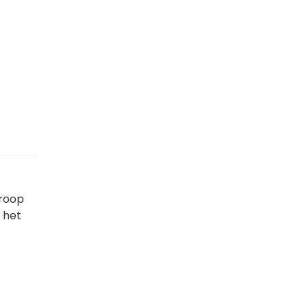
kroop
n het