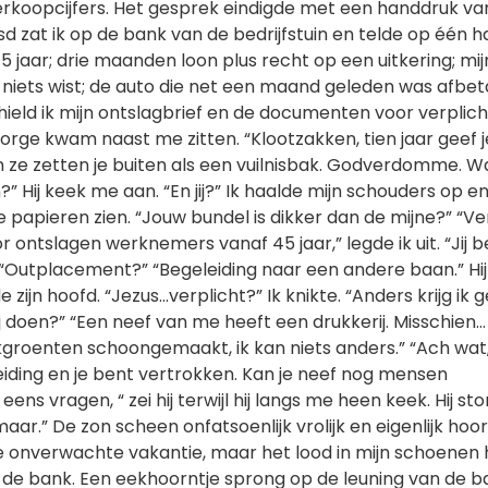
rkoopcijfers. Het gesprek eindigde met een handdruk va
d zat ik op de bank van de bedrijfstuin en telde op één 
5 jaar; drie maanden loon plus recht op een uitkering; mij
niets wist; de auto die net een maand geleden was afbeta
ield ik mijn ontslagbrief en de documenten voor verplich
rge kwam naast me zitten. “Klootzakken, tien jaar geef j
n ze zetten je buiten als een vuilnisbak. Godverdomme. W
” Hij keek me aan. “En jij?” Ik haalde mijn schouders op en 
 papieren zien. “Jouw bundel is dikker dan de mijne?” “Ve
ontslagen werknemers vanaf 45 jaar,” legde ik uit. “Jij b
” “Outplacement?” “Begeleiding naar een andere baan.” Hi
zijn hoofd. “Jezus…verplicht?” Ik knikte. “Anders krijg ik 
jij doen?” “Een neef van me heeft een drukkerij. Misschien…
likgroenten schoongemaakt, ik kan niets anders.” “Ach wat
iding en je bent vertrokken. Kan je neef nog mensen
 eens vragen, “ zei hij terwijl hij langs me heen keek. Hij st
aar.” De zon scheen onfatsoenlijk vrolijk en eigenlijk hoor
e onverwachte vakantie, maar het lood in mijn schoenen 
 de bank. Een eekhoorntje sprong op de leuning van de b