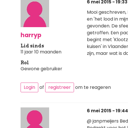
6 mei 2015 - 19:33
Mooi geschreven, 
en 'het lood in mi
gevonden. De sfee
getroffen. Een pa
harryp
begint met 'Kloot
Lid sinds
kuisen' in Vlaand
11 jaar 10 maanden
zijn, maar wat is d
Rol
Gewone gebruiker
Login
of
registreer
om te reageren
6 mei 2015 - 19:44
@ janpmeijers Bed
Bedankt voor het l