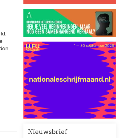
ld.
je
eden
Nieuwsbrief