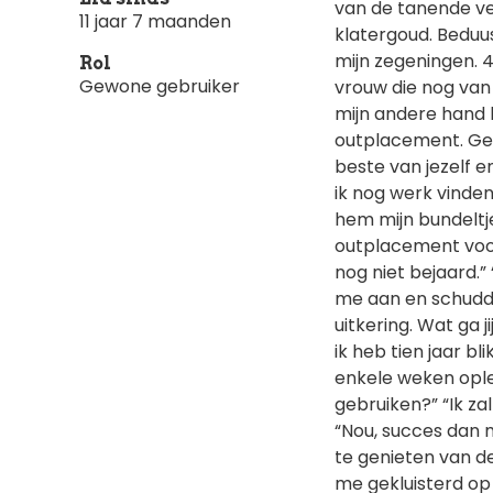
van de tanende ve
11 jaar 7 maanden
klatergoud. Beduus
mijn zegeningen. 4
Rol
Gewone gebruiker
vrouw die nog van 
mijn andere hand h
outplacement. Geo
beste van jezelf e
ik nog werk vinden?
hem mijn bundeltje
outplacement voor 
nog niet bejaard.
me aan en schudde 
uitkering. Wat ga 
ik heb tien jaar b
enkele weken ople
gebruiken?” “Ik zal
“Nou, succes dan m
te genieten van d
me gekluisterd op