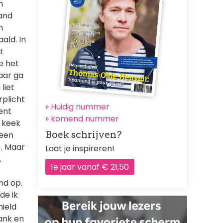
n
hand
n
ald. In
t
e het
aar ga
liet
rplicht
» Huidig nummer
ent
»
komend nummer
j keek
Boek schrijven?
geen
 . Maar
Laat je inspireren!
,
1e jaar vanaf € 21,50
ond op.
de ik
hield
ank en