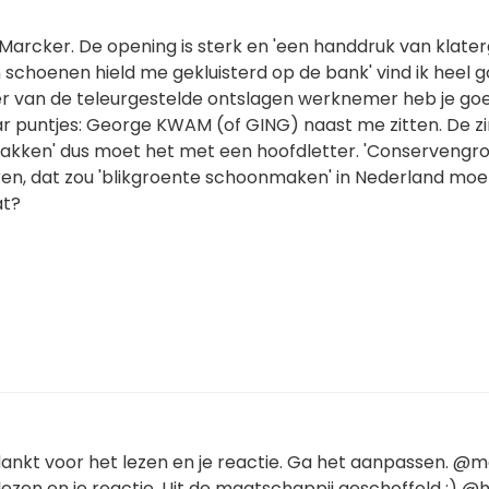
Marcker. De opening is sterk en 'een handdruk van klater
jn schoenen hield me gekluisterd op de bank' vind ik heel 
r van de teleurgestelde ontslagen werknemer heb je go
ar puntjes: George KWAM (of GING) naast me zitten. De zi
zakken' dus moet het met een hoofdletter. 'Conservengr
eren, dat zou 'blikgroente schoonmaken' in Nederland mo
at?
ankt voor het lezen en je reactie. Ga het aanpassen. @
ezen en je reactie. Uit de maatschappij geschoffeld :) @