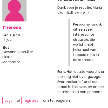
Dank voor je reactie, Maria
aka fritztheknife, :) .
Persoonlijk vind ik
Thérèse
dit een zeer
interessante
Lid sinds
discussie, die
17 jaar
wellicht niet
Rol
helemaal van
Gewone gebruiker
toepassing is in
Pluslid
deze thread.
Moderator
Eens. Het laatste woord is er
ook nog niet over gezegd.
Even zoeken of er al een
draad is, hierover, en anders
er misschien een openen?
Login
of
registreer
om te reageren