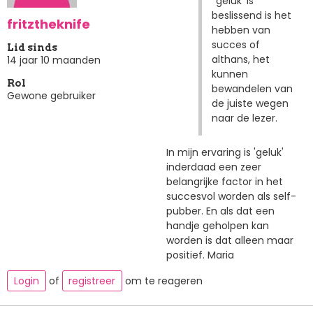
''geluk' is
beslissend is het
fritztheknife
hebben van
succes of
Lid sinds
althans, het
14 jaar 10 maanden
kunnen
Rol
bewandelen van
Gewone gebruiker
de juiste wegen
naar de lezer.
In mijn ervaring is 'geluk'
inderdaad een zeer
belangrijke factor in het
succesvol worden als self-
pubber. En als dat een
handje geholpen kan
worden is dat alleen maar
positief. Maria
Login
of
registreer
om te reageren