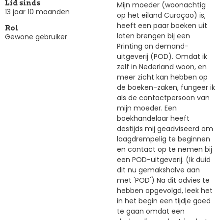
Lid sinds
Mijn moeder (woonachtig
13 jaar 10 maanden
op het eiland Curaçao) is,
heeft een paar boeken uit
Rol
laten brengen bij een
Gewone gebruiker
Printing on demand-
uitgeverij (POD). Omdat ik
zelf in Nederland woon, en
meer zicht kan hebben op
de boeken-zaken, fungeer ik
als de contactpersoon van
mijn moeder. Een
boekhandelaar heeft
destijds mij geadviseerd om
laagdrempelig te beginnen
en contact op te nemen bij
een POD-uitgeverij. (Ik duid
dit nu gemakshalve aan
met 'POD') Na dit advies te
hebben opgevolgd, leek het
in het begin een tijdje goed
te gaan omdat een