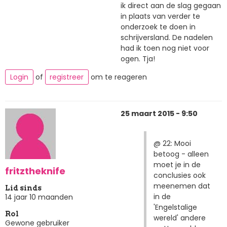
ik direct aan de slag gegaan
in plaats van verder te
onderzoek te doen in
schrijversland. De nadelen
had ik toen nog niet voor
ogen. Tja!
Login
of
registreer
om te reageren
25 maart 2015 - 9:50
@ 22: Mooi
betoog - alleen
moet je in de
fritztheknife
conclusies ook
meenemen dat
Lid sinds
in de
14 jaar 10 maanden
'Engelstalige
Rol
wereld' andere
Gewone gebruiker