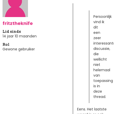
Persoonlijk
vind ik
fritztheknife
dit
Lid sinds
een
14 jaar 10 maanden
zeer
interessant
Rol
discussie,
Gewone gebruiker
die
wellicht
niet
helemaal
van
toepassing
is in
deze
thread.
Eens. Het laatste