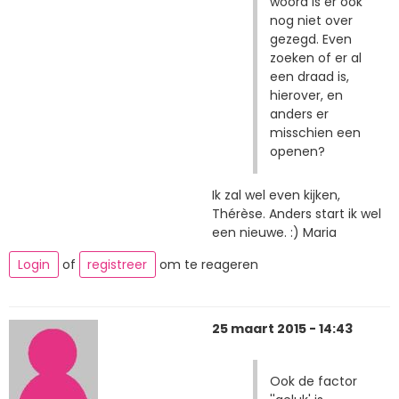
woord is er ook
nog niet over
gezegd. Even
zoeken of er al
een draad is,
hierover, en
anders er
misschien een
openen?
Ik zal wel even kijken,
Thérèse. Anders start ik wel
een nieuwe. :) Maria
Login
of
registreer
om te reageren
25 maart 2015 - 14:43
Ook de factor