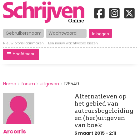
Gebruikersnaam
Wachtwoord
Nieuw profiel aanmaken
Een nieuw wachtwoord kiezen
Hoofdmenu
BREADCRUMBS
Home
forum
uitgeven
126540
You
are
Alternatieven op
here:
het gebied van
auteursbegeleiding
en (her)uitgeven
van boek
ArcoIris
5 maart 2015 - 2:11