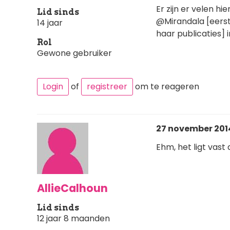
Er zijn er velen hi
Lid sinds
@Mirandala [eerste
14 jaar
haar publicaties] 
Rol
Gewone gebruiker
Login
of
registreer
om te reageren
27 november 2014
Ehm, het ligt vast 
AllieCalhoun
Lid sinds
12 jaar 8 maanden