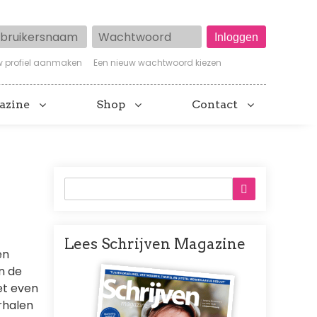
ruikersnaam
Wachtwoord
w profiel aanmaken
Een nieuw wachtwoord kiezen
azine
Shop
Contact
Lees Schrijven Magazine
en
Afbeelding
n de
het even
rhalen