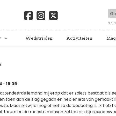
Geb
Nieu
y
Wedstrijden
Activiteiten
Mag
2
 - 19:09
attendeerde iemand mij erop dat er zoiets bestaat als e
ben toen aan de slag gegaan en heb er iets van gemaakt i
te. Maar ik twijfel nog of het zo de bedoeling is. Ik heb 
et forum en de meeste mensen zetten er rijtjes succesve