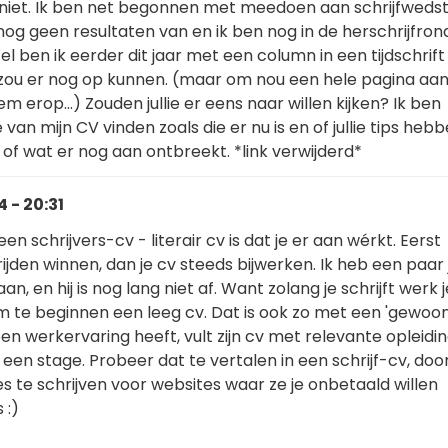
g niet. Ik ben net begonnen met meedoen aan schrijfwedst
og geen resultaten van en ik ben nog in de herschrijfron
el ben ik eerder dit jaar met een column in een tijdschrift
zou er nog op kunnen. (maar om nou een hele pagina aan
 erop...) Zouden jullie er eens naar willen kijken? Ik ben
 van mijn CV vinden zoals die er nu is en of jullie tips heb
of wat er nog aan ontbreekt. *link verwijderd*
 - 20:31
n schrijvers-cv - literair cv is dat je er aan wérkt. Eerst
ijden winnen, dan je cv steeds bijwerken. Ik heb een paar 
n, en hij is nog lang niet af. Want zolang je schrijft werk je
om te beginnen een leeg cv. Dat is ook zo met een 'gewoon
n werkervaring heeft, vult zijn cv met relevante opleidi
 een stage. Probeer dat te vertalen in een schrijf-cv, doo
es te schrijven voor websites waar ze je onbetaald willen
 :)