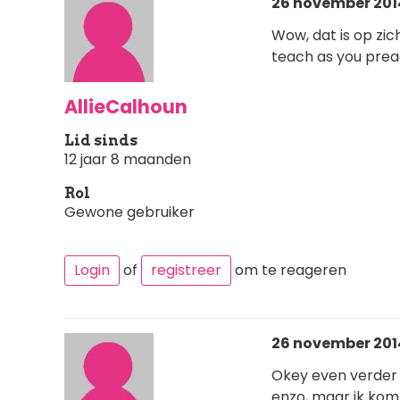
26 november 2014
Wow, dat is op zich 
teach as you prea
AllieCalhoun
Lid sinds
12 jaar 8 maanden
Rol
Gewone gebruiker
Login
of
registreer
om te reageren
26 november 2014
Okey even verder 
enzo, maar ik kom