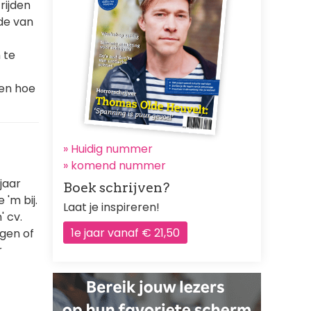
rijden
de van
 te
ben hoe
» Huidig nummer
»
komend nummer
jaar
Boek schrijven?
 'm bij.
Laat je inspireren!
' cv.
1e jaar vanaf € 21,50
ngen of
r