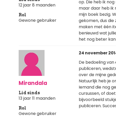
op. Die heb ik no
12 jaar 8 maanden
maar daar heb ik n
mijn boek bezig. W
Rol
Gewone gebruiker
gekomen, dus die 
maken met één item
benieuwd wat jullie
het nog beter kan 
24 november 2014
De bedoeling van ee
publiceren, wedstr
over de mijne gedaa
Natuurlijk heb je 
Mirandala
Iemand die nog gee
Lid sinds
cursussen, of doet
13 jaar 11 maanden
bijvoorbeeld stukj
publiceren. Succes
Rol
Gewone gebruiker