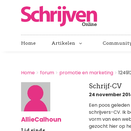
Home
Artikelen
Communit
BREADCRUMBS
Home
forum
promotie en marketing
12491
You
are
Schrijf-CV
here:
24 november 2014
Een poos geleden 
schrijvers-CV. Ik 
AllieCalhoun
vorm van een websi
gezocht hier op h
Lid sinds