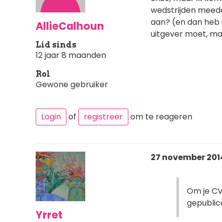
wedstrijden meedo
aan? (en dan heb i
AllieCalhoun
uitgever moet, ma
Lid sinds
12 jaar 8 maanden
Rol
Gewone gebruiker
Login
of
registreer
om te reageren
27 november 2014
Om je CV
gepublic
Yrret