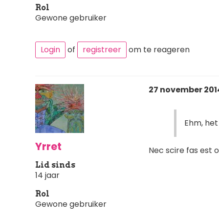
Rol
Gewone gebruiker
Login
of
registreer
om te reageren
27 november 2014
Ehm, het 
Yrret
Nec scire fas est 
Lid sinds
14 jaar
Rol
Gewone gebruiker