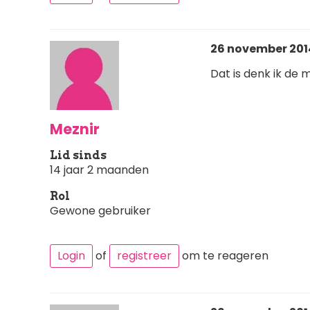
26 november 2014
Dat is denk ik de 
Meznir
Lid sinds
14 jaar 2 maanden
Rol
Gewone gebruiker
Login
of
registreer
om te reageren