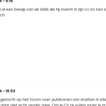
 - 9:16
al een bewijs van de skills die hij noemt in zijn cv lol. Een 
ch.
 - 16:02
gezocht op het forum over publiceren van stukken in bl
 daar niet echt verder mee. Om je CV te vullen moet je a