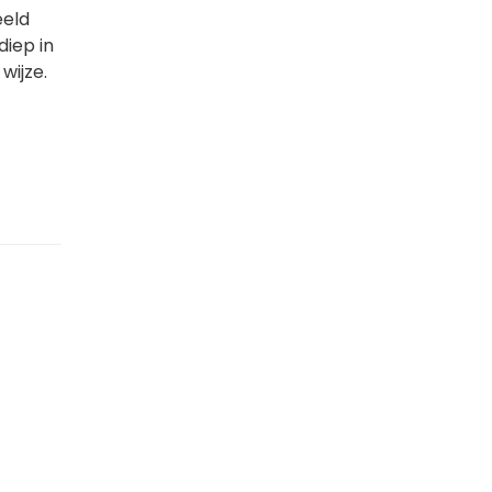
eeld
diep in
wijze.