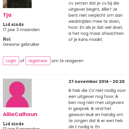
cv zetten dat je cv bij die
uitgever begint, Allie? Je
Tja
bent niet verplicht om aan
wedstrijden mee te doen,
Lid sinds
hoor. En als je dat wel doet,
17 jaar 3 maanden
is het nog maar afwachten
of je kans maakt.
Rol
Gewone gebruiker
Login
of
registreer
om te reageren
27 november 2014 - 20:20
Ik heb die CV niet nodig voor
een uitgever nog hoor, ik
ben nog niet met uitgevers
in gesprek. Ik vind het
AllieCalhoun
gewoon leuk en handig om
te zorgen dat ik er een heb
Lid sinds
als t nodig is. En
12 jaar 8 maanden