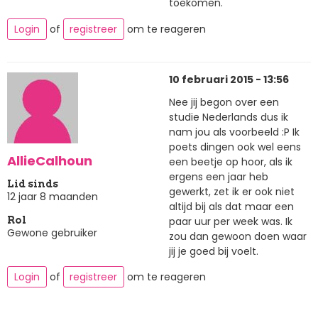
toekomen.
Login
of
registreer
om te reageren
10 februari 2015 - 13:56
Nee jij begon over een
studie Nederlands dus ik
nam jou als voorbeeld :P Ik
poets dingen ook wel eens
AllieCalhoun
een beetje op hoor, als ik
ergens een jaar heb
Lid sinds
gewerkt, zet ik er ook niet
12 jaar 8 maanden
altijd bij als dat maar een
paar uur per week was. Ik
Rol
Gewone gebruiker
zou dan gewoon doen waar
jij je goed bij voelt.
Login
of
registreer
om te reageren