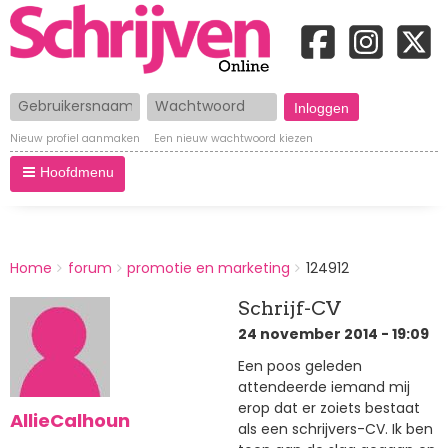
Gebruikersnaam
Wachtwoord
Nieuw profiel aanmaken
Een nieuw wachtwoord kiezen
Hoofdmenu
BREADCRUMBS
Home
forum
promotie en marketing
124912
You
are
Schrijf-CV
here:
24 november 2014 - 19:09
Een poos geleden
attendeerde iemand mij
erop dat er zoiets bestaat
AllieCalhoun
als een schrijvers-CV. Ik ben