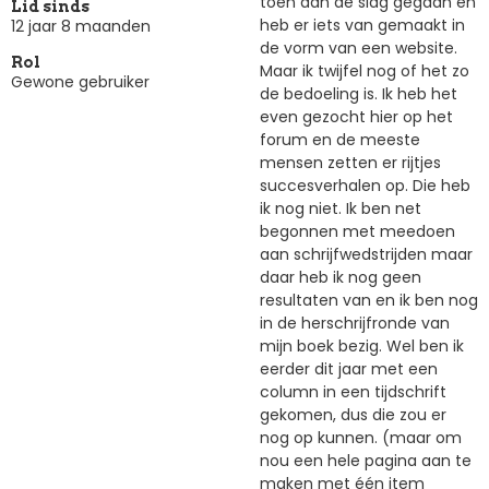
toen aan de slag gegaan en
Lid sinds
heb er iets van gemaakt in
12 jaar 8 maanden
de vorm van een website.
Rol
Maar ik twijfel nog of het zo
Gewone gebruiker
de bedoeling is. Ik heb het
even gezocht hier op het
forum en de meeste
mensen zetten er rijtjes
succesverhalen op. Die heb
ik nog niet. Ik ben net
begonnen met meedoen
aan schrijfwedstrijden maar
daar heb ik nog geen
resultaten van en ik ben nog
in de herschrijfronde van
mijn boek bezig. Wel ben ik
eerder dit jaar met een
column in een tijdschrift
gekomen, dus die zou er
nog op kunnen. (maar om
nou een hele pagina aan te
maken met één item