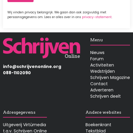
Wij vinden privacy belangrijk. We gaan dan ook zorgvuldig met
persoonsgegevens om. Lees er alles over in ons
privacy-statement
.
Afbeelding
Menu
Nieuws
Forum
Activiteiten
info@schrijvenonline.org
Wedstrijden
088-1102090
Schrijven Magazine
Contact
Adverteren
Schrijven deelt
Adresgegevens
Andere websites
Uitgeverij Virtùmedia
Boekenkrant
t.a.v. Schrijven Online
Tekstblad