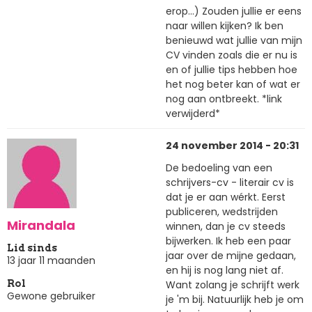
erop...) Zouden jullie er eens
naar willen kijken? Ik ben
benieuwd wat jullie van mijn
CV vinden zoals die er nu is
en of jullie tips hebben hoe
het nog beter kan of wat er
nog aan ontbreekt. *link
verwijderd*
24 november 2014 - 20:31
De bedoeling van een
schrijvers-cv - literair cv is
dat je er aan wérkt. Eerst
publiceren, wedstrijden
Mirandala
winnen, dan je cv steeds
bijwerken. Ik heb een paar
Lid sinds
jaar over de mijne gedaan,
13 jaar 11 maanden
en hij is nog lang niet af.
Want zolang je schrijft werk
Rol
Gewone gebruiker
je 'm bij. Natuurlijk heb je om