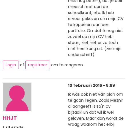
mss nog beter!), dat je ooit
meeschreef aan de
schoolkrant, etc. Ik heb
ervoor gekozen om mijn CV
te koppelen aan een
portfolio. Omdat ik nog niet
zoveel op mijn CV heb
staan, ziet het er zo toch
niet heel karig uit. (zie mijn
onderschrift)
Login
of
registreer
om te reageren
10 februari 2015 - 8:59
Ik was ook niet van plan om
te gaan liegen. Zoals Meznir
al aangeeft is zo'n cv
bijzaak. En dat wil ik wel
HHJT
geloven. Maar dan wordt de
vraag waarom het erbij
Lid sinds