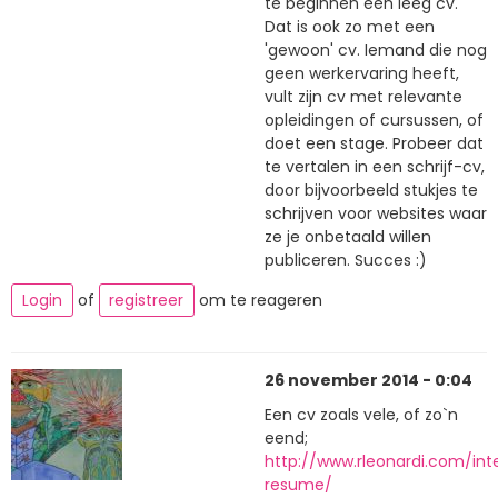
te beginnen een leeg cv.
Dat is ook zo met een
'gewoon' cv. Iemand die nog
geen werkervaring heeft,
vult zijn cv met relevante
opleidingen of cursussen, of
doet een stage. Probeer dat
te vertalen in een schrijf-cv,
door bijvoorbeeld stukjes te
schrijven voor websites waar
ze je onbetaald willen
publiceren. Succes :)
Login
of
registreer
om te reageren
26 november 2014 - 0:04
Een cv zoals vele, of zo`n
eend;
http://www.rleonardi.com/int
resume/