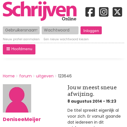
Gebruikersnaam
Wachtwoord
Nieuw profiel aanmaken
Een nieuw wachtwoord kiezen
Hoofdmenu
BREADCRUMBS
Home
forum
uitgeven
123646
You
are
Jouw meest sneue
here:
afwijzing.
8 augustus 2014 - 15:23
De titel spreekt eigenlijk al
voor zich. Er vanuit gaande
DeniseeMeijer
dat iedereen in dit