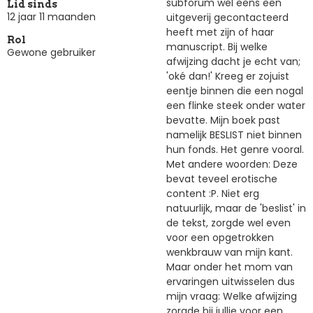
subforum wel eens een
Lid sinds
12 jaar 11 maanden
uitgeverij gecontacteerd
heeft met zijn of haar
Rol
manuscript. Bij welke
Gewone gebruiker
afwijzing dacht je echt van;
'oké dan!' Kreeg er zojuist
eentje binnen die een nogal
een flinke steek onder water
bevatte. Mijn boek past
namelijk BESLIST niet binnen
hun fonds. Het genre vooral.
Met andere woorden: Deze
bevat teveel erotische
content :P. Niet erg
natuurlijk, maar de 'beslist' in
de tekst, zorgde wel even
voor een opgetrokken
wenkbrauw van mijn kant.
Maar onder het mom van
ervaringen uitwisselen dus
mijn vraag: Welke afwijzing
zorgde bij jullie voor een