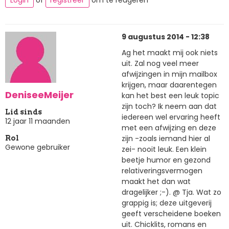
Login
of
registreer
om te reageren
9 augustus 2014 - 12:38
Ag het maakt mij ook niets
uit. Zal nog veel meer
afwijzingen in mijn mailbox
krijgen, maar daarentegen
DeniseeMeijer
kan het best een leuk topic
zijn toch? Ik neem aan dat
Lid sinds
iedereen wel ervaring heeft
12 jaar 11 maanden
met een afwijzing en deze
zijn -zoals iemand hier al
Rol
Gewone gebruiker
zei- nooit leuk. Een klein
beetje humor en gezond
relativeringsvermogen
maakt het dan wat
dragelijker ;-). @ Tja. Wat zo
grappig is; deze uitgeverij
geeft verscheidene boeken
uit. Chicklits, romans en