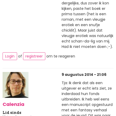
dergelijke, dus zover ik kon
kijken, paste het boek er
prima tussen (het is een
roman, met een vleugje
erotiek en een snufje
chicklit). Maar juist dat
vleugje erotiek was natuurlijk
echt schan-da-lig van mij.
Had ik niet moeten doen ;-).
Login
of
registreer
om te reageren
9 augustus 2014 - 21:06
Tja: Ik denk dat als een
uitgever er echt iets ziet, ze
inderdaad hun fonds
uitbreiden. Ik heb wel eens
Calenzia
een manuscript opgestuurd
met een fantasy verhaal
Lid sinds
voor de jeugd. Dit was naar