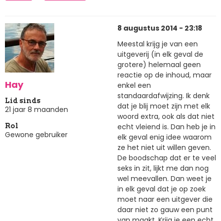
8 augustus 2014 - 23:18
Meestal krijg je van een
uitgeverij (in elk geval de
grotere) helemaal geen
reactie op de inhoud, maar
Hay
enkel een
standaardafwijzing. Ik denk
Lid sinds
dat je blij moet zijn met elk
21 jaar 8 maanden
woord extra, ook als dat niet
echt vleiend is. Dan heb je in
Rol
Gewone gebruiker
elk geval enig idee waarom
ze het niet uit willen geven.
De boodschap dat er te veel
seks in zit, lijkt me dan nog
wel meevallen. Dan weet je
in elk geval dat je op zoek
moet naar een uitgever die
daar niet zo gauw een punt
van maakt. Krijg je een echt