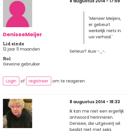
8 augustus 2014 - 17:59
'Meneer Meijers,
er gebeurt
werkelijk niets in
DeniseeMeijer
uw verhaal.'
Lid sinds
12 jaar 11 maanden
Serieus? Auw -_-.
Rol
Gewone gebruiker
Login
of
registreer
om te reageren
8 augustus 2014 - 18:33
Ik kan me niet een ergerlijk
antwoord herinneren.
Denisee, die uitgeverij wil
beslist niet met seks