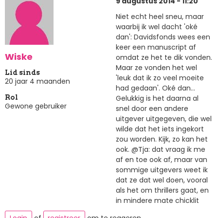
9 augustus 2014 - 11:20
Niet echt heel sneu, maar
waarbij ik wel dacht 'oké
dan': Davidsfonds wees een
keer een manuscript af
Wiske
omdat ze het te dik vonden.
Maar ze vonden het wel
Lid sinds
'leuk dat ik zo veel moeite
20 jaar 4 maanden
had gedaan'. Oké dan...
Gelukkig is het daarna al
Rol
Gewone gebruiker
snel door een andere
uitgever uitgegeven, die wel
wilde dat het iets ingekort
zou worden. Kijk, zo kan het
ook. @Tja: dat vraag ik me
af en toe ook af, maar van
sommige uitgevers weet ik
dat ze dat wel doen, vooral
als het om thrillers gaat, en
in mindere mate chicklit