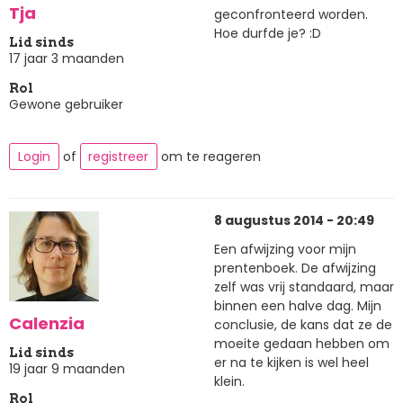
Tja
geconfronteerd worden.
Hoe durfde je? :D
Lid sinds
17 jaar 3 maanden
Rol
Gewone gebruiker
Login
of
registreer
om te reageren
8 augustus 2014 - 20:49
Een afwijzing voor mijn
prentenboek. De afwijzing
zelf was vrij standaard, maar
binnen een halve dag. Mijn
Calenzia
conclusie, de kans dat ze de
moeite gedaan hebben om
Lid sinds
er na te kijken is wel heel
19 jaar 9 maanden
klein.
Rol