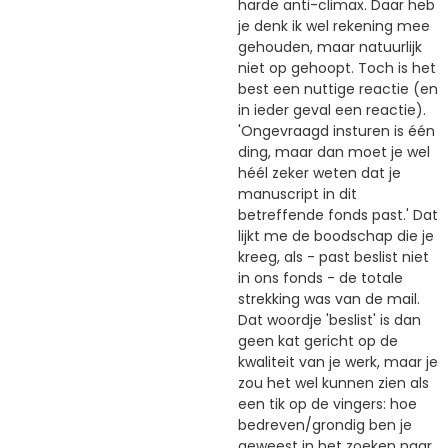
harde anti-climax. Daar heb
je denk ik wel rekening mee
gehouden, maar natuurlijk
niet op gehoopt. Toch is het
best een nuttige reactie (en
in ieder geval een reactie).
'Ongevraagd insturen is één
ding, maar dan moet je wel
héél zeker weten dat je
manuscript in dit
betreffende fonds past.' Dat
lijkt me de boodschap die je
kreeg, als - past beslist niet
in ons fonds - de totale
strekking was van de mail.
Dat woordje 'beslist' is dan
geen kat gericht op de
kwaliteit van je werk, maar je
zou het wel kunnen zien als
een tik op de vingers: hoe
bedreven/grondig ben je
geweest in het zoeken naar