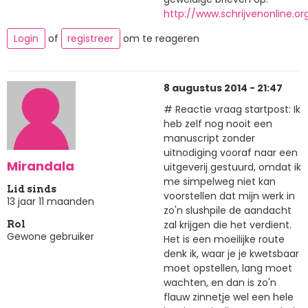
http://www.schrijvenonline.o
Login
of
registreer
om te reageren
8 augustus 2014 - 21:47
# Reactie vraag startpost: Ik
heb zelf nog nooit een
manuscript zonder
uitnodiging vooraf naar een
Mirandala
uitgeverij gestuurd, omdat ik
me simpelweg niet kan
Lid sinds
voorstellen dat mijn werk in
13 jaar 11 maanden
zo'n slushpile de aandacht
zal krijgen die het verdient.
Rol
Gewone gebruiker
Het is een moeilijke route
denk ik, waar je je kwetsbaar
moet opstellen, lang moet
wachten, en dan is zo'n
flauw zinnetje wel een hele