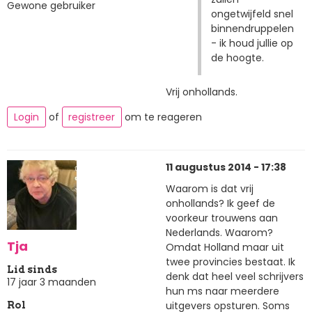
Gewone gebruiker
ongetwijfeld snel
binnendruppelen
- ik houd jullie op
de hoogte.
Vrij onhollands.
Login
of
registreer
om te reageren
11 augustus 2014 - 17:38
Waarom is dat vrij
onhollands? Ik geef de
voorkeur trouwens aan
Nederlands. Waarom?
Tja
Omdat Holland maar uit
twee provincies bestaat. Ik
Lid sinds
denk dat heel veel schrijvers
17 jaar 3 maanden
hun ms naar meerdere
uitgevers opsturen. Soms
Rol