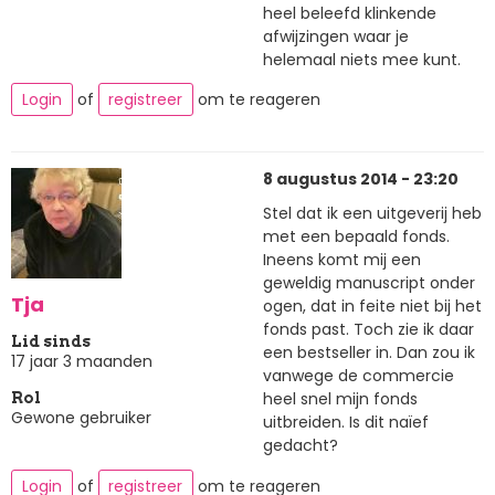
heel beleefd klinkende
afwijzingen waar je
helemaal niets mee kunt.
Login
of
registreer
om te reageren
8 augustus 2014 - 23:20
Stel dat ik een uitgeverij heb
met een bepaald fonds.
Ineens komt mij een
geweldig manuscript onder
Tja
ogen, dat in feite niet bij het
fonds past. Toch zie ik daar
Lid sinds
een bestseller in. Dan zou ik
17 jaar 3 maanden
vanwege de commercie
heel snel mijn fonds
Rol
Gewone gebruiker
uitbreiden. Is dit naïef
gedacht?
Login
of
registreer
om te reageren