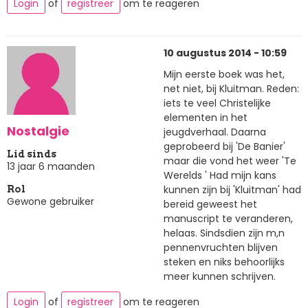
Login
of
registreer
om te reageren
10 augustus 2014 - 10:59
Mijn eerste boek was het,
net niet, bij Kluitman. Reden:
iets te veel Christelijke
elementen in het
Nostalgie
jeugdverhaal. Daarna
geprobeerd bij 'De Banier'
Lid sinds
maar die vond het weer 'Te
13 jaar 6 maanden
Werelds ' Had mijn kans
kunnen zijn bij 'Kluitman' had
Rol
Gewone gebruiker
bereid geweest het
manuscript te veranderen,
helaas. Sindsdien zijn m,n
pennenvruchten blijven
steken en niks behoorlijks
meer kunnen schrijven.
Login
of
registreer
om te reageren