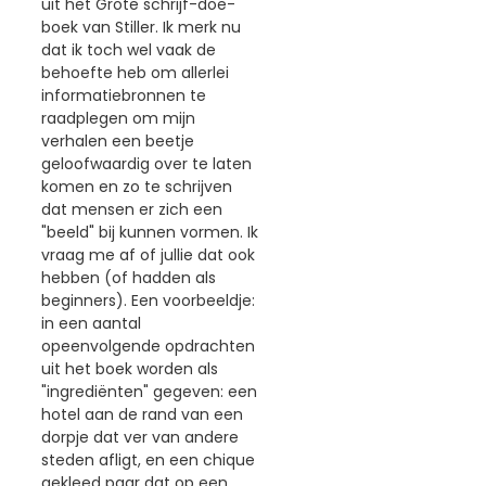
uit het Grote schrijf-doe-
boek van Stiller. Ik merk nu
dat ik toch wel vaak de
behoefte heb om allerlei
informatiebronnen te
raadplegen om mijn
verhalen een beetje
geloofwaardig over te laten
komen en zo te schrijven
dat mensen er zich een
"beeld" bij kunnen vormen. Ik
vraag me af of jullie dat ook
hebben (of hadden als
beginners). Een voorbeeldje:
in een aantal
opeenvolgende opdrachten
uit het boek worden als
"ingrediënten" gegeven: een
hotel aan de rand van een
dorpje dat ver van andere
steden afligt, en een chique
gekleed paar dat op een