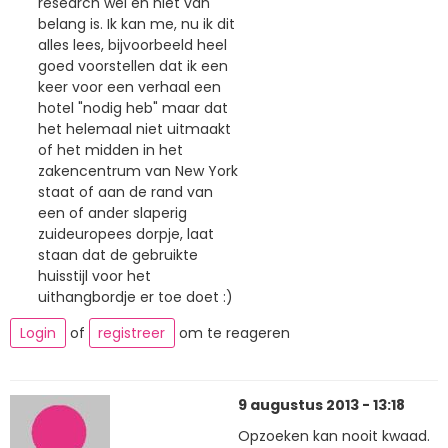
research wel en niet van
belang is. Ik kan me, nu ik dit
alles lees, bijvoorbeeld heel
goed voorstellen dat ik een
keer voor een verhaal een
hotel "nodig heb" maar dat
het helemaal niet uitmaakt
of het midden in het
zakencentrum van New York
staat of aan de rand van
een of ander slaperig
zuideuropees dorpje, laat
staan dat de gebruikte
huisstijl voor het
uithangbordje er toe doet :)
Login
of
registreer
om te reageren
9 augustus 2013 - 13:18
Opzoeken kan nooit kwaad.