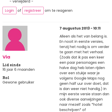
- verwijderd -
Login
of
registreer
om te reageren
7 augustus 2013 - 10:11
Alleen als het van belang is.
En nooit in eerste versies,
tenzij het nodig is om verder
te gaan met het verhaal.
Via
(Zoals dat ik pas een keer
een paar personages een
Lid sinds
halve dag heb laten rijden
16 jaar 6 maanden
over een stukje waar je
volgens Google Maps nog
Rol
Gewone gebruiker
geen half uur over doet, dat
is dan weer niet handig.) In
mijn eerste versie staan dan
ook diverse aanwijzingen
naar mezelf zoals *hotel
beschrijven* of