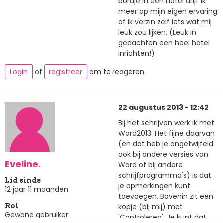
bordje in een hotel drijf ik
meer op mijn eigen ervaring
of ik verzin zelf iets wat mij
leuk zou lijken. (Leuk in
gedachten een heel hotel
inrichten!)
Login
of
registreer
om te reageren
22 augustus 2013 - 12:42
Bij het schrijven werk ik met
Word2013. Het fijne daarvan
(en dat heb je ongetwijfeld
ook bij andere versies van
Eveline.
Word of bij andere
schrijfprogramma's) is dat
Lid sinds
je opmerkingen kunt
12 jaar 11 maanden
toevoegen. Bovenin zit een
kopje (bij mij) met
Rol
Gewone gebruiker
'Controleren'. Je kunt dat