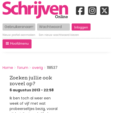
Gebruikersnaam
Wachtwoord
Nieuw profiel aanmaken
Een nieuw wachtwoord kiezen
Hoofdmenu
BREADCRUMBS
Home
forum
overig
118537
You
are
Zoeken jullie ook
here:
zoveel op?
6 augustus 2013 - 22:58
Ik ben toch al weer een
week of vijf met wat
probeerseltjes bezig, vooral