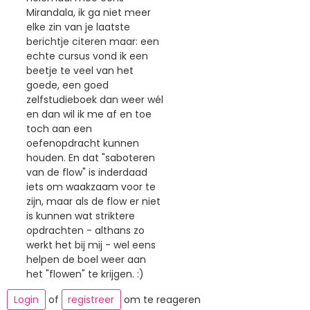
Mirandala, ik ga niet meer
elke zin van je laatste
berichtje citeren maar: een
echte cursus vond ik een
beetje te veel van het
goede, een goed
zelfstudieboek dan weer wél
en dan wil ik me af en toe
toch aan een
oefenopdracht kunnen
houden. En dat "saboteren
van de flow" is inderdaad
iets om waakzaam voor te
zijn, maar als de flow er niet
is kunnen wat striktere
opdrachten - althans zo
werkt het bij mij - wel eens
helpen de boel weer aan
het "flowen" te krijgen. :)
Login
of
registreer
om te reageren