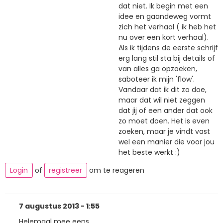
dat niet. Ik begin met een
idee en gaandeweg vormt
zich het verhaal ( ik heb het
nu over een kort verhaal).
Als ik tijdens de eerste schrijf
erg lang stil sta bij details of
van alles ga opzoeken,
saboteer ik mijn 'flow'.
Vandaar dat ik dit zo doe,
maar dat wil niet zeggen
dat jij of een ander dat ook
zo moet doen. Het is even
zoeken, maar je vindt vast
wel een manier die voor jou
het beste werkt :)
Login
of
registreer
om te reageren
7 augustus 2013 - 1:55
Helemaal mee eens