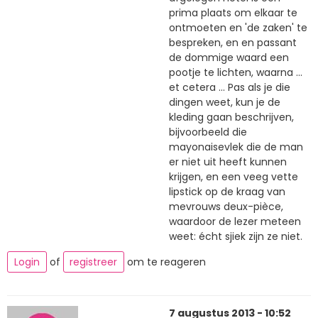
prima plaats om elkaar te
ontmoeten en 'de zaken' te
bespreken, en en passant
de dommige waard een
pootje te lichten, waarna ...
et cetera ... Pas als je die
dingen weet, kun je de
kleding gaan beschrijven,
bijvoorbeeld die
mayonaisevlek die de man
er niet uit heeft kunnen
krijgen, en een veeg vette
lipstick op de kraag van
mevrouws deux-pièce,
waardoor de lezer meteen
weet: écht sjiek zijn ze niet.
Login
of
registreer
om te reageren
7 augustus 2013 - 10:52