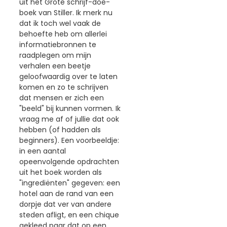
uit het Grote schrijf-doe-
boek van Stiller. Ik merk nu
dat ik toch wel vaak de
behoefte heb om allerlei
informatiebronnen te
raadplegen om mijn
verhalen een beetje
geloofwaardig over te laten
komen en zo te schrijven
dat mensen er zich een
"beeld" bij kunnen vormen. Ik
vraag me af of jullie dat ook
hebben (of hadden als
beginners). Een voorbeeldje:
in een aantal
opeenvolgende opdrachten
uit het boek worden als
"ingrediënten" gegeven: een
hotel aan de rand van een
dorpje dat ver van andere
steden afligt, en een chique
gekleed paar dat op een