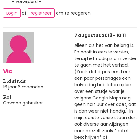
- verwijderd -
Login
of
registreer
om te reageren
7 augustus 2013 - 10:11
Alleen als het van belang is.
En nooit in eerste versies,
tenzij het nodig is om verder
te gaan met het verhaal.
Via
(Zoals dat ik pas een keer
een paar personages een
Lid sinds
halve dag heb laten rijden
16 jaar 6 maanden
over een stukje waar je
volgens Google Maps nog
Rol
Gewone gebruiker
geen half uur over doet, dat
is dan weer niet handig.) In
mijn eerste versie staan dan
ook diverse aanwijzingen
naar mezelf zoals *hotel
beschrijven* of