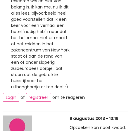
research wel en niet van
belang is. Ik kan me, nu ik dit
alles lees, bijvoorbeeld heel
goed voorstellen dat ik een
keer voor een verhaal een
hotel "nodig heb" maar dat
het helemaal niet uitmaakt
of het midden in het
zakencentrum van New York
staat of aan de rand van
een of ander slaperig
zuideuropees dorpje, laat
staan dat de gebruikte
huisstijl voor het
uithangbordje er toe doet :)
Login
of
registreer
om te reageren
9 augustus 2013 - 13:18
Opzoeken kan nooit kwaad.