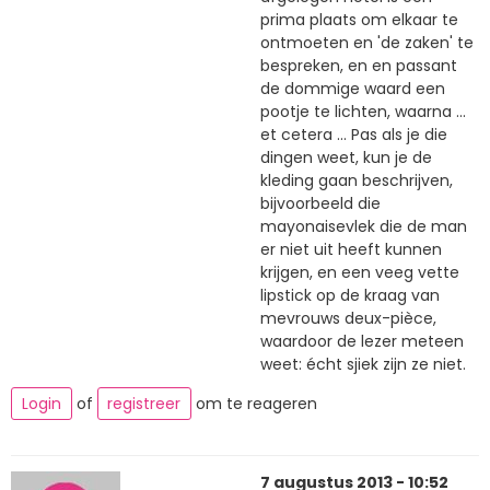
prima plaats om elkaar te
ontmoeten en 'de zaken' te
bespreken, en en passant
de dommige waard een
pootje te lichten, waarna ...
et cetera ... Pas als je die
dingen weet, kun je de
kleding gaan beschrijven,
bijvoorbeeld die
mayonaisevlek die de man
er niet uit heeft kunnen
krijgen, en een veeg vette
lipstick op de kraag van
mevrouws deux-pièce,
waardoor de lezer meteen
weet: écht sjiek zijn ze niet.
Login
of
registreer
om te reageren
7 augustus 2013 - 10:52