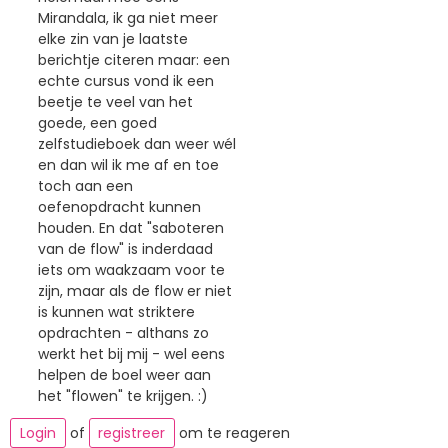
Mirandala, ik ga niet meer
elke zin van je laatste
berichtje citeren maar: een
echte cursus vond ik een
beetje te veel van het
goede, een goed
zelfstudieboek dan weer wél
en dan wil ik me af en toe
toch aan een
oefenopdracht kunnen
houden. En dat "saboteren
van de flow" is inderdaad
iets om waakzaam voor te
zijn, maar als de flow er niet
is kunnen wat striktere
opdrachten - althans zo
werkt het bij mij - wel eens
helpen de boel weer aan
het "flowen" te krijgen. :)
Login
of
registreer
om te reageren