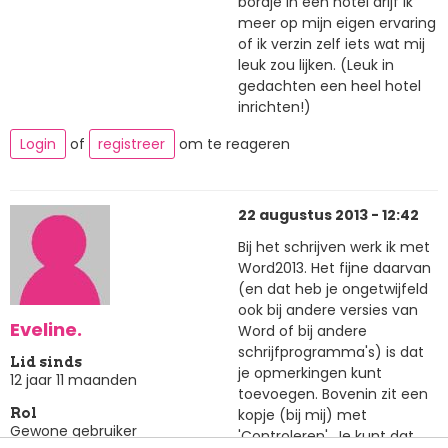
bordje in een hotel drijf ik
meer op mijn eigen ervaring
of ik verzin zelf iets wat mij
leuk zou lijken. (Leuk in
gedachten een heel hotel
inrichten!)
Login
of
registreer
om te reageren
22 augustus 2013 - 12:42
Bij het schrijven werk ik met
Word2013. Het fijne daarvan
(en dat heb je ongetwijfeld
ook bij andere versies van
Eveline.
Word of bij andere
schrijfprogramma's) is dat
Lid sinds
je opmerkingen kunt
12 jaar 11 maanden
toevoegen. Bovenin zit een
kopje (bij mij) met
Rol
Gewone gebruiker
'Controleren'. Je kunt dat