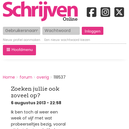
Gebruikersnaam
Wachtwoord
Nieuw profiel aanmaken
Een nieuw wachtwoord kiezen
Hoofdmenu
BREADCRUMBS
Home
forum
overig
118537
You
are
Zoeken jullie ook
here:
zoveel op?
6 augustus 2013 - 22:58
Ik ben toch al weer een
week of vijf met wat
probeerseltjes bezig, vooral