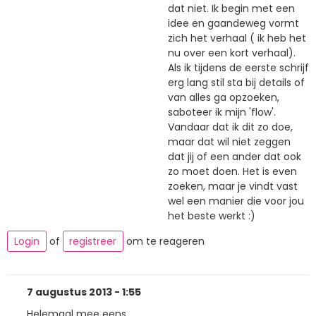
dat niet. Ik begin met een
idee en gaandeweg vormt
zich het verhaal ( ik heb het
nu over een kort verhaal).
Als ik tijdens de eerste schrijf
erg lang stil sta bij details of
van alles ga opzoeken,
saboteer ik mijn 'flow'.
Vandaar dat ik dit zo doe,
maar dat wil niet zeggen
dat jij of een ander dat ook
zo moet doen. Het is even
zoeken, maar je vindt vast
wel een manier die voor jou
het beste werkt :)
Login
of
registreer
om te reageren
7 augustus 2013 - 1:55
Helemaal mee eens