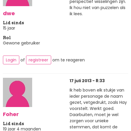
perspectief wisselingen zijn.
Ik hou niet van puzzelen als
dwe
ik lees.
Lid sinds
15 jaar
Rol
Gewone gebruiker
Login
of
registreer
om te reageren
17 juli 2013 - 8:33
Ik heb boven elk stukje van
ieder personage de naam
gezet, vetgedrukt, zoals Hay
voorstelt. Werkt goed.
Foher
Daarbuiten, moet je wel
zorgen voor unieke
Lid sinds
stemmen, dat komt de
19 jaar 4 maanden