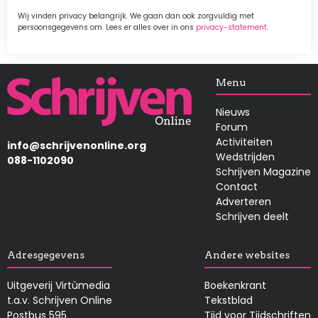
Wij vinden privacy belangrijk. We gaan dan ook zorgvuldig met
persoonsgegevens om. Lees er alles over in ons
privacy-statement
.
Afbeelding
Menu
Nieuws
Forum
Activiteiten
info@schrijvenonline.org
Wedstrijden
088-1102090
Schrijven Magazine
Contact
Adverteren
Schrijven deelt
Adresgegevens
Andere websites
Uitgeverij Virtùmedia
Boekenkrant
t.a.v. Schrijven Online
Tekstblad
Postbus 595
Tijd voor Tijdschriften