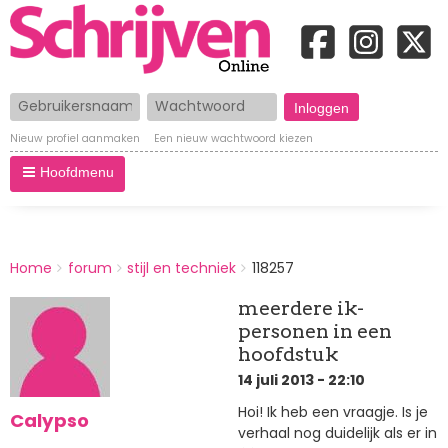
Gebruikersnaam
Wachtwoord
Nieuw profiel aanmaken
Een nieuw wachtwoord kiezen
Hoofdmenu
BREADCRUMBS
Home
forum
stijl en techniek
118257
You
are
meerdere ik-
here:
personen in een
hoofdstuk
14 juli 2013 - 22:10
Hoi! Ik heb een vraagje. Is je
Calypso
verhaal nog duidelijk als er in