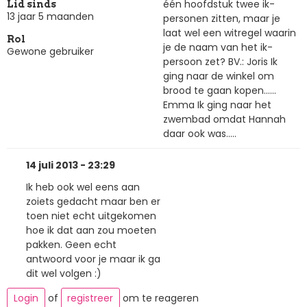
één hoofdstuk twee ik-
Lid sinds
13 jaar 5 maanden
personen zitten, maar je
laat wel een witregel waarin
Rol
je de naam van het ik-
Gewone gebruiker
persoon zet? BV.: Joris Ik
ging naar de winkel om
brood te gaan kopen......
Emma Ik ging naar het
zwembad omdat Hannah
daar ook was.....
14 juli 2013 - 23:29
Ik heb ook wel eens aan
zoiets gedacht maar ben er
toen niet echt uitgekomen
hoe ik dat aan zou moeten
pakken. Geen echt
antwoord voor je maar ik ga
dit wel volgen :)
Login
of
registreer
om te reageren