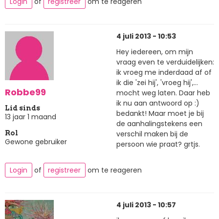
Login
of
registreer
om te reageren
4 juli 2013 - 10:53
Hey iedereen, om mijn
vraag even te verduidelijken:
ik vroeg me inderdaad af of
ik die 'zei hij', 'vroeg hij',...
Robbe99
mocht weg laten. Daar heb
ik nu aan antwoord op :)
Lid sinds
bedankt! Maar moet je bij
13 jaar 1 maand
de aanhalingstekens een
verschil maken bij de
Rol
Gewone gebruiker
persoon wie praat? grtjs.
Login
of
registreer
om te reageren
4 juli 2013 - 10:57