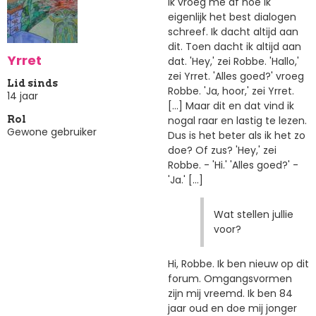
ik vroeg me af hoe ik
eigenlijk het best dialogen
schreef. Ik dacht altijd aan
dit. Toen dacht ik altijd aan
Yrret
dat. 'Hey,' zei Robbe. 'Hallo,'
zei Yrret. 'Alles goed?' vroeg
Lid sinds
Robbe. 'Ja, hoor,' zei Yrret.
14 jaar
[...] Maar dit en dat vind ik
nogal raar en lastig te lezen.
Rol
Gewone gebruiker
Dus is het beter als ik het zo
doe? Of zus? 'Hey,' zei
Robbe. - 'Hi.' 'Alles goed?' -
'Ja.' [...]
Wat stellen jullie
voor?
Hi, Robbe. Ik ben nieuw op dit
forum. Omgangsvormen
zijn mij vreemd. Ik ben 84
jaar oud en doe mij jonger