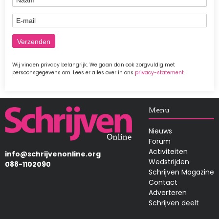
E-mail
Wij vinden privacy belangrijk. We gaan dan ook zorgvuldig met
persoonsgegevens om. Lees er alles over in ons
privacy-statement
.
Afbeelding
Menu
Nieuws
Forum
Activiteiten
info@schrijvenonline.org
Wedstrijden
088-1102090
Schrijven Magazine
Contact
Adverteren
Schrijven deelt