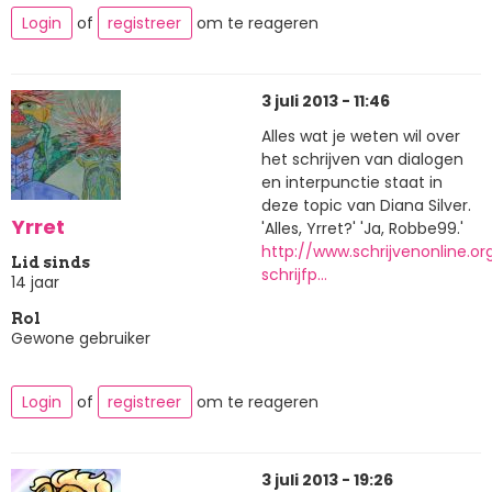
Login
of
registreer
om te reageren
3 juli 2013 - 11:46
Alles wat je weten wil over
het schrijven van dialogen
en interpunctie staat in
deze topic van Diana Silver.
Yrret
'Alles, Yrret?' 'Ja, Robbe99.'
http://www.schrijvenonline.o
Lid sinds
schrijfp…
14 jaar
Rol
Gewone gebruiker
Login
of
registreer
om te reageren
3 juli 2013 - 19:26