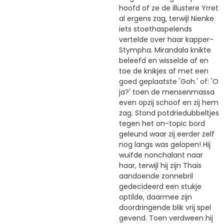
hoofd of ze de illustere Yrret
al ergens zag, terwijl Nienke
iets stoethaspelends
vertelde over haar kapper-
Stympha. Mirandala knikte
beleefd en wisselde af en
toe de knikjes af met een
goed geplaatste 'Goh.' of: 'O
ja?' toen de mensenmassa
even opzij schoof en zij hem
zag. Stond potdriedubbeltjes
tegen het on-topic bord
geleund waar zij eerder zelf
nog langs was gelopen! Hij
wuifde nonchalant naar
haar, terwijl hij zijn Thais
aandoende zonnebril
gedecideerd een stukje
optilde, daarmee zijn
doordringende blik vrij spel
gevend. Toen verdween hij