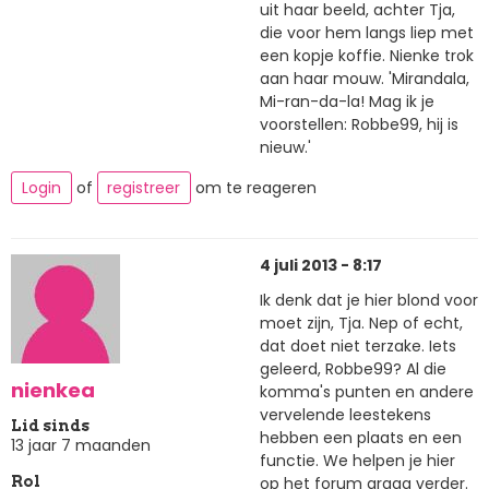
uit haar beeld, achter Tja,
die voor hem langs liep met
een kopje koffie. Nienke trok
aan haar mouw. 'Mirandala,
Mi-ran-da-la! Mag ik je
voorstellen: Robbe99, hij is
nieuw.'
Login
of
registreer
om te reageren
4 juli 2013 - 8:17
Ik denk dat je hier blond voor
moet zijn, Tja. Nep of echt,
dat doet niet terzake. Iets
geleerd, Robbe99? Al die
nienkea
komma's punten en andere
vervelende leestekens
Lid sinds
hebben een plaats en een
13 jaar 7 maanden
functie. We helpen je hier
op het forum graag verder.
Rol