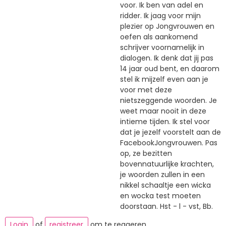
voor. Ik ben van adel en
ridder. Ik jaag voor mijn
plezier op Jongvrouwen en
oefen als aankomend
schrijver voornamelijk in
dialogen. Ik denk dat jij pas
14 jaar oud bent, en daarom
stel ik mijzelf even aan je
voor met deze
nietszeggende woorden. Je
weet maar nooit in deze
intieme tijden. Ik stel voor
dat je jezelf voorstelt aan de
FacebookJongvrouwen. Pas
op, ze bezitten
bovennatuurlijke krachten,
je woorden zullen in een
nikkel schaaltje een wicka
en wocka test moeten
doorstaan. Hst - l - vst, Bb.
Login
of
registreer
om te reageren