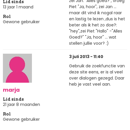
zei Jan. "Alles goed?", vroeg
Lid sinds
Piet "Ja, hoor", zei Jan ...
13 jaar 1 maand
maar dit vind ik nogal raar
Rol
en lastig te lezen ,dus is het
Gewone gebruiker
beter als ik het zo doe?:
"hey",zei Piet "Hallo" -"Alles
Goed?" "Ja, hoor" ... wat
stellen jullie voor? :)
3 juli 2013 - 11:40
Gebruik de zoekfunctie van
deze site eens, er is al veel
over dialogen gezegd. Daar
heb je vast veel aan.
marja
Lid sinds
21 jaar 8 maanden
Rol
Gewone gebruiker