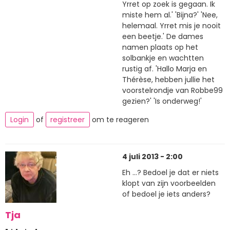
Yrret op zoek is gegaan. Ik
miste hem al.' 'Bijna?' 'Nee,
helemaal. Yrret mis je nooit
een beetje.' De dames
namen plaats op het
solbankje en wachtten
rustig af. 'Hallo Marja en
Thérèse, hebben jullie het
voorstelrondje van Robbe99
gezien?' 'Is onderweg!'
Login
of
registreer
om te reageren
4 juli 2013 - 2:00
Eh ...? Bedoel je dat er niets
klopt van zijn voorbeelden
of bedoel je iets anders?
Tja