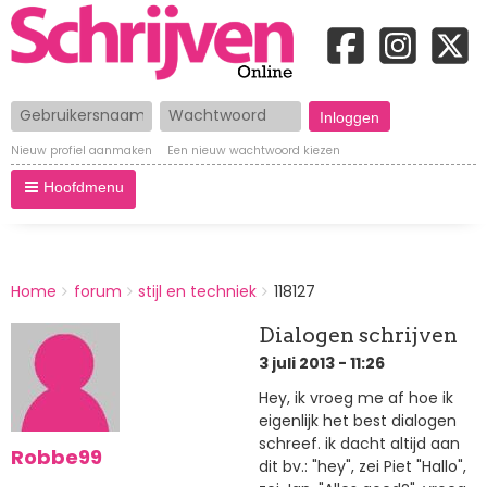
Gebruikersnaam
Wachtwoord
Nieuw profiel aanmaken
Een nieuw wachtwoord kiezen
Hoofdmenu
BREADCRUMBS
Home
forum
stijl en techniek
118127
You
are
Dialogen schrijven
here:
3 juli 2013 - 11:26
Hey, ik vroeg me af hoe ik
eigenlijk het best dialogen
schreef. ik dacht altijd aan
Robbe99
dit bv.: "hey", zei Piet "Hallo",