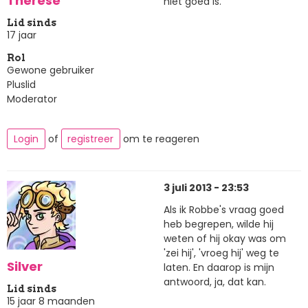
Thérèse
niet goed is.
Lid sinds
17 jaar
Rol
Gewone gebruiker
Pluslid
Moderator
Login
of
registreer
om te reageren
3 juli 2013 - 23:53
Als ik Robbe's vraag goed
heb begrepen, wilde hij
weten of hij okay was om
'zei hij', 'vroeg hij' weg te
Silver
laten. En daarop is mijn
antwoord, ja, dat kan.
Lid sinds
15 jaar 8 maanden