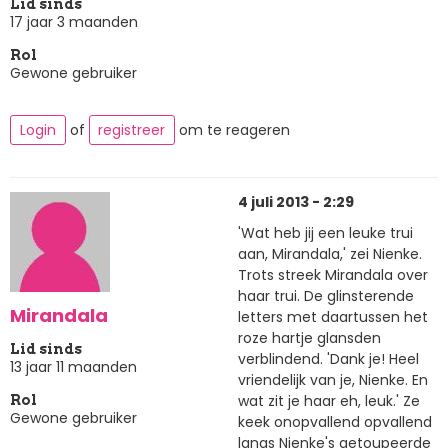
Lid sinds
17 jaar 3 maanden
Rol
Gewone gebruiker
Login
of
registreer
om te reageren
4 juli 2013 - 2:29
'Wat heb jij een leuke trui
aan, Mirandala,' zei Nienke.
Trots streek Mirandala over
haar trui. De glinsterende
Mirandala
letters met daartussen het
roze hartje glansden
Lid sinds
verblindend. 'Dank je! Heel
13 jaar 11 maanden
vriendelijk van je, Nienke. En
wat zit je haar eh, leuk.' Ze
Rol
Gewone gebruiker
keek onopvallend opvallend
langs Nienke's getoupeerde