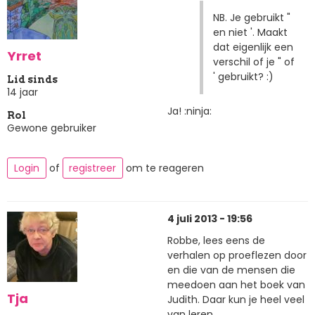
NB. Je gebruikt "
en niet '. Maakt
dat eigenlijk een
Yrret
verschil of je " of
' gebruikt? :)
Lid sinds
14 jaar
Ja! :ninja:
Rol
Gewone gebruiker
Login
of
registreer
om te reageren
4 juli 2013 - 19:56
Robbe, lees eens de
verhalen op proeflezen door
en die van de mensen die
meedoen aan het boek van
Tja
Judith. Daar kun je heel veel
van leren.