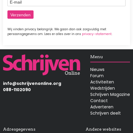
E-mail
Wij vinden privacy belangrijk. We gaan dan ook zorgvuldig met
persoonsgegevens om. Lees er alles over in ons
privacy-statement
.
Afbeelding
Menu
Nieuws
Forum
Activiteiten
info@schrijvenonline.org
Wedstrijden
088-1102090
Schrijven Magazine
Contact
Adverteren
Schrijven deelt
Adresgegevens
Andere websites