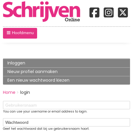
Hoofdmenu
Primary
Inloggen
(actieve
tabblad)
tabs
Nieuw profiel aanmaken
Een nieuw wachtwoord kiezen
BREADCRUMBS
Home
login
You
are
Gebruikersnaam
here:
You can use your username or email address to login.
Wachtwoord
Geef het wachtwoord dat bij uw gebruikersnaam hoort.