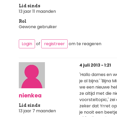
Lid sinds
13 jaar 11 maanden
Rol
Gewone gebruiker
Login
of
registreer
om te reageren
4 juli 2013 - 1:21
'Hallo dames en we
je al bijna.' 'Bijn
we een nieuwe he
ze altijd met die 
nienkea
voorsteltopic,' ze
Lid sinds
zeker dat Yrret op 
13 jaar 7 maanden
je nooit een beet