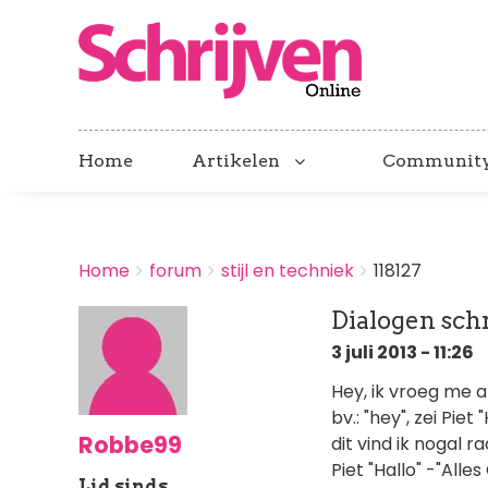
Home
Artikelen
Communit
BREADCRUMBS
Home
forum
stijl en techniek
118127
You
are
Dialogen sch
here:
3 juli 2013 - 11:26
Hey, ik vroeg me af
bv.: "hey", zei Piet 
Robbe99
dit vind ik nogal ra
Piet "Hallo" -"Alles
Lid sinds