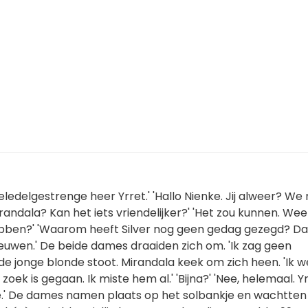
ledelgestrenge heer Yrret.' 'Hallo Nienke. Jij alweer? We
a Mirandala? Kan het iets vriendelijker?' 'Het zou kunnen. Wee
bben?' 'Waarom heeft Silver nog geen gedag gezegd? Da
nieuwen.' De beide dames draaiden zich om. 'Ik zag geen
i de jonge blonde stoot. Mirandala keek om zich heen. 'Ik 
zoek is gegaan. Ik miste hem al.' 'Bijna?' 'Nee, helemaal. Y
je.' De dames namen plaats op het solbankje en wachtten 