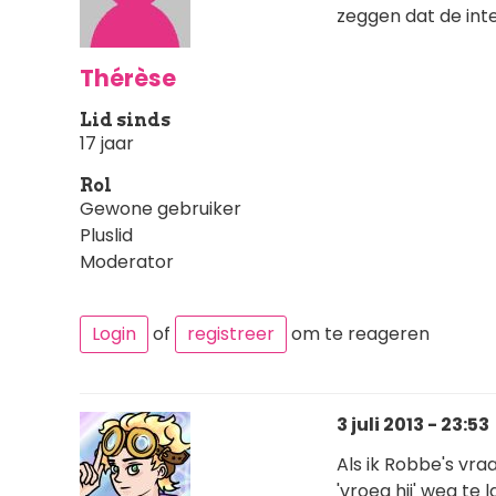
zeggen dat de inte
Thérèse
Lid sinds
17 jaar
Rol
Gewone gebruiker
Pluslid
Moderator
Login
of
registreer
om te reageren
3 juli 2013 - 23:53
Als ik Robbe's vraa
'vroeg hij' weg te 