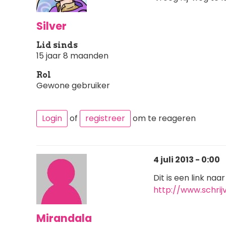
Silver
Lid sinds
15 jaar 8 maanden
Rol
Gewone gebruiker
Login
of
registreer
om te reageren
4 juli 2013 - 0:00
Dit is een link na
http://www.schrij
Mirandala