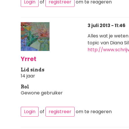
Login
of
registreer
om te reageren
3 juli 2013 - 11:46
Alles wat je weten
topic van Diana Silv
http://www.schrij
Yrret
Lid sinds
14 jaar
Rol
Gewone gebruiker
Login
of
registreer
om te reageren