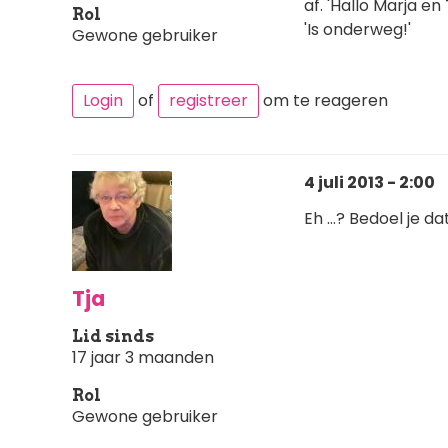
af. 'Hallo Marja e
Rol
'Is onderweg!'
Gewone gebruiker
Login
of
registreer
om te reageren
4 juli 2013 - 2:00
Eh ...? Bedoel je d
Tja
Lid sinds
17 jaar 3 maanden
Rol
Gewone gebruiker