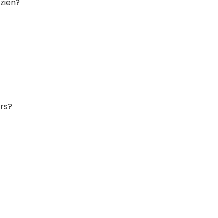
zien?'
ers?