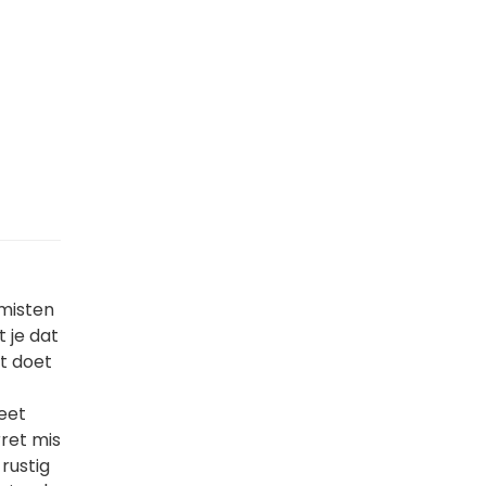
 misten
t je dat
t doet
weet
rret mis
rustig