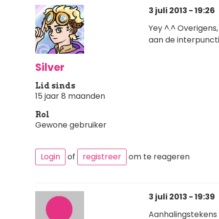
3 juli 2013 - 19:26
Yey ^.^ Overigens,
aan de interpunct
Silver
Lid sinds
15 jaar 8 maanden
Rol
Gewone gebruiker
Login
of
registreer
om te reageren
3 juli 2013 - 19:39
Aanhalingstekens ho