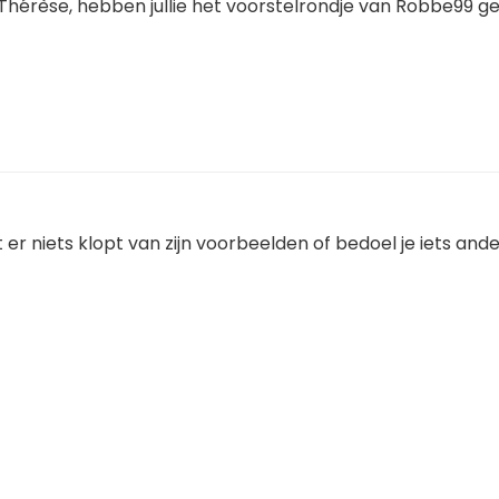
n Thérèse, hebben jullie het voorstelrondje van Robbe99 ge
at er niets klopt van zijn voorbeelden of bedoel je iets and