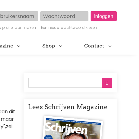
ruikersnaam
Wachtwoord
w profiel aanmaken
Een nieuw wachtwoord kiezen
azine
Shop
Contact
Lees Schrijven Magazine
aan dit
Afbeelding
.. maar
y",zei