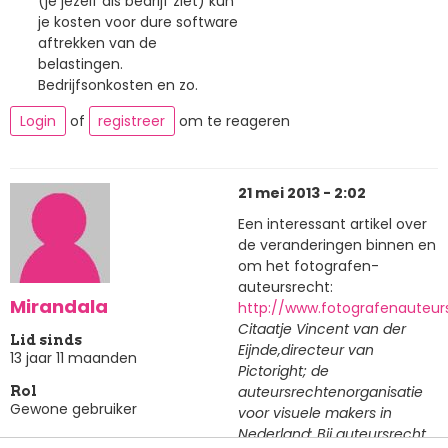
(je jezelf als bedrijf ziet) kun
je kosten voor dure software
aftrekken van de
belastingen.
Bedrijfsonkosten en zo.
Login
of
registreer
om te reageren
21 mei 2013 - 2:02
Een interessant artikel over
de veranderingen binnen en
om het fotografen-
auteursrecht:
Mirandala
http://www.fotografenauteurs
Citaatje Vincent van der
Lid sinds
Eijnde,directeur van
13 jaar 11 maanden
Pictoright; de
auteursrechtenorganisatie
Rol
Gewone gebruiker
voor visuele makers in
Nederland: Bij auteursrecht