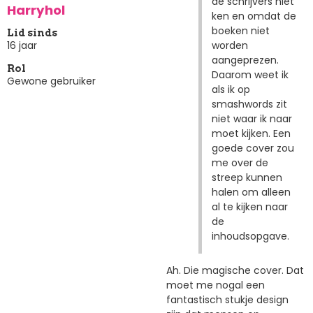
de schrijvers niet
Harryhol
ken en omdat de
boeken niet
Lid sinds
worden
16 jaar
aangeprezen.
Rol
Daarom weet ik
Gewone gebruiker
als ik op
smashwords zit
niet waar ik naar
moet kijken. Een
goede cover zou
me over de
streep kunnen
halen om alleen
al te kijken naar
de
inhoudsopgave.
Ah. Die magische cover. Dat
moet me nogal een
fantastisch stukje design