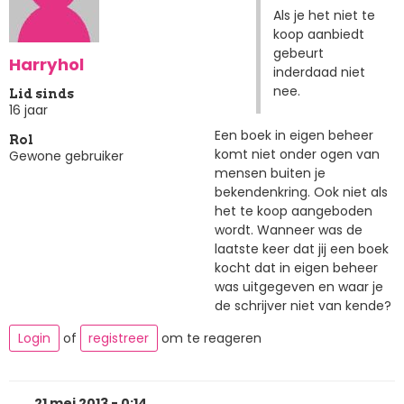
Als je het niet te
koop aanbiedt
gebeurt
Harryhol
inderdaad niet
nee.
Lid sinds
16 jaar
Een boek in eigen beheer
Rol
komt niet onder ogen van
Gewone gebruiker
mensen buiten je
bekendenkring. Ook niet als
het te koop aangeboden
wordt. Wanneer was de
laatste keer dat jij een boek
kocht dat in eigen beheer
was uitgegeven en waar je
de schrijver niet van kende?
Login
of
registreer
om te reageren
21 mei 2013 - 0:14