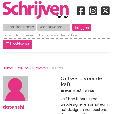
Gebruikersnaam
Wachtwoord
Nieuw profiel aanmaken
Een nieuw wachtwoord kiezen
Hoofdmenu
BREADCRUMBS
Home
forum
uitgeven
117423
You
are
Ontwerp voor de
here:
kaft
15 mei 2013 - 21:50
Zelf ben ik part-time
webdesigner en amateur in
datenshi
het designen van posters,