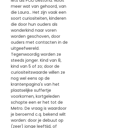
iets als POD bestond. Nooit
meer wat van gehoord, van
die Laura... Het zijn vaak een
soort curiositeiten, kinderen
die door hun ouders als
wonderkind naar voren
worden geschoven, door
ouders met contacten in de
uitgeefwereld.
Tegenwoordig worden ze
steeds jonger. Kind van 8,
kind van 5 of zo; door de
curiositeitswaarde willen ze
nog wel eens op de
krantenpagina's van het
plaatselijke suffertje
voorkomen, kortgeleden
schopte een er het tot de
Metro. De vraag is waardoor
je beroemd c.q. bekend wilt
worden: door je debuut op
(zeer) jonge leeftijd, of