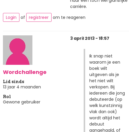
naar een toch wel glansrijke
carrière.
Login
of
registreer
om te reageren
3 april 2013 - 18:57
Ik snap niet
waarom je een
boek wilt
Wordchallenge
uitgeven als je
het niet wilt
Lid sinds
verkopen. Bij
13 jaar 4 maanden
iedereen die jong
Rol
debuteerde (op
Gewone gebruiker
welk kunstzinnig
vlak dan ook)
wordt altijd het
debuut
aangehaald, of