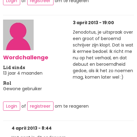
Login
of
registreer
om te reageren
3 april 2013 - 19:00
Zenodotus, je uitspraak over
een groot of beroemd
schrijver zijn klopt. Dat is wat
ik ermee bedoel. Ik richt me
Wordchallenge
nu op het verhaal, en dat
debuut en beroemdheid
Lid sinds
gedoe, als ik het zo noemen
13 jaar 4 maanden
mag, komen later wel :)
Rol
Gewone gebruiker
Login
of
registreer
om te reageren
4 april 2013 - 8:44