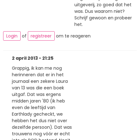
uitgeverij, zo goed dat het
was. Dus waarom niet?
Schrijf gewoon en probeer
het.
Login
of
registreer
om te reageren
2 april 2013 - 21:25
Grappig, ik kan me nog
herinneren dat er in het
journaal een zekere Laura
van 13 was die een boek
uitgaf. Dat was ergens
midden jaren '80 (ik heb
even de leeftijd van
Earthlady gecheckt, we
hebben het dus niet over
dezelfde persoon). Dat was
trouwens nog vóór er echt