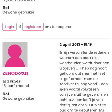
Rol
Gewone gebruiker
Login
of
registreer
om te reageren
2 april 2013 - 18:19
Er zijn verschillende redenen
waarom een boek niet
weerhouden wordt door een
uitgeverij... Ik heb nog nooit
ZENODotus
gehoord dat men het niet
uitgaf omdat men de
Lid sinds
schrijver te jong vond. Toch
18 jaar 1 maand
lijken vooral volwassen
schrijvers uit te geven; men
Rol
Gewone gebruiker
acht b.v. een leeftijd van
dertig jaar absoluut niet te
oud om te debuteren. M.i.