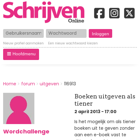
Gebruikersnaam
Wachtwoord
Nieuw profiel aanmaken
Een nieuw wachtwoord kiezen
Hoofdmenu
BREADCRUMBS
Home
forum
uitgeven
116913
You
are
Boeken uitgeven als
here:
tiener
2 april 2013 - 17:00
Is het mogelijk om als tiener
boeken uit te geven zonder
Wordchallenge
aan een e-boek vast te