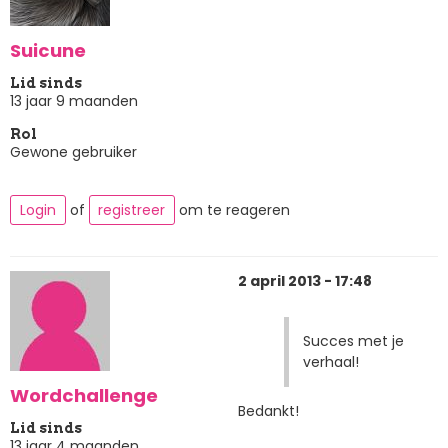
Suicune
Lid sinds
13 jaar 9 maanden
Rol
Gewone gebruiker
Login
of
registreer
om te reageren
2 april 2013 - 17:48
Succes met je
verhaal!
Wordchallenge
Bedankt!
Lid sinds
13 jaar 4 maanden