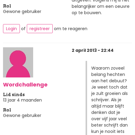
uitgeven. Volgens mij is het
belangrijker om een oeuvre
Rol
Gewone gebruiker
op te bouwen.
Login
of
registreer
om te reageren
2 april 2013 - 22:44
Waarom zoveel
belang hechten
aan het debuut?
Wordchallenge
Je weet toch dat
je zult groeien als
Lid sinds
schrijver. Als je
13 jaar 4 maanden
altijd maar blijft
Rol
denken dat je
Gewone gebruiker
over vijf jaar veel
beter schrijft dan
kun je nooit iets