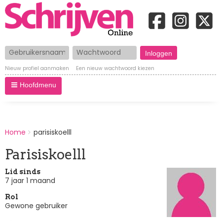
Gebruikersnaam
Wachtwoord
Nieuw profiel aanmaken
Een nieuw wachtwoord kiezen
Hoofdmenu
BREADCRUMBS
Home
parisiskoelll
You
are
Parisiskoelll
here:
Lid sinds
7 jaar 1 maand
Rol
Gewone gebruiker