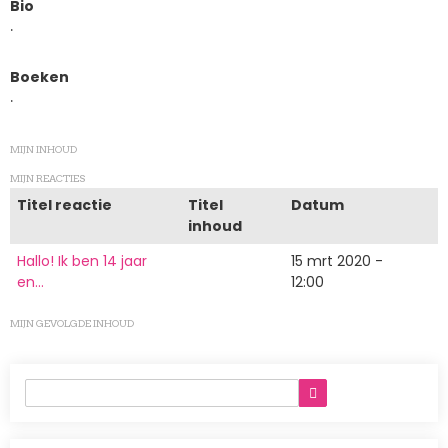
Bio
.
Boeken
.
MIJN INHOUD
MIJN REACTIES
Titel reactie
Titel
Datum
inhoud
Hallo! Ik ben 14 jaar
15 mrt 2020 -
en…
12:00
MIJN GEVOLGDE INHOUD