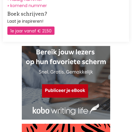
»
komend nummer
Boek schrijven?
Laat je inspireren!
1e jaar vanaf € 21,50