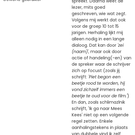
spreekt. Daarna weet de
lezer, mits goed
geschreven, wie wat zegt.
Volgens mij werkt dat ook
voor de groep 10 tot 15
jarigen. Herhaling lijkt mij
alleen nodig in een lange
dialoog. Dat kan door
'zei
(naam)'
, maar ook door
actie of handeling(-en) van
de spreker waar de schrijver
zich op focust (zoals jij
schrijft:
'Piet begon een
beetje rood te worden, hij
vond zichzelf immers een
beetje te oud voor de film.'
)
En dan, zoals schlimazlnik
schrijft, 'Ik ga naar Mees
Kees' niet op een volgende
regel zetten. Enkele
aanhalingstekens in plaats
van dubbele vind ik zelf