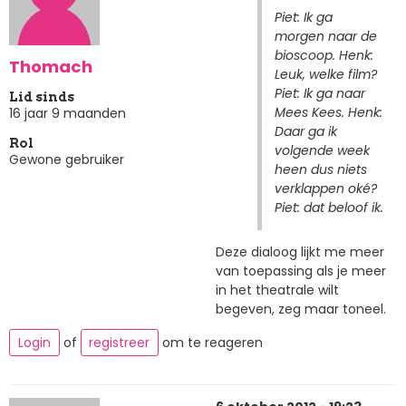
Piet: Ik ga
morgen naar de
bioscoop. Henk:
Thomach
Leuk, welke film?
Piet: Ik ga naar
Lid sinds
Mees Kees. Henk:
16 jaar 9 maanden
Daar ga ik
Rol
volgende week
Gewone gebruiker
heen dus niets
verklappen oké?
Piet: dat beloof ik.
Deze dialoog lijkt me meer
van toepassing als je meer
in het theatrale wilt
begeven, zeg maar toneel.
Login
of
registreer
om te reageren