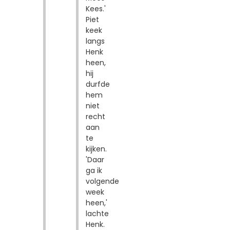
Kees.'
Piet
keek
langs
Henk
heen,
hij
durfde
hem
niet
recht
aan
te
kijken.
'Daar
ga ik
volgende
week
heen,'
lachte
Henk.