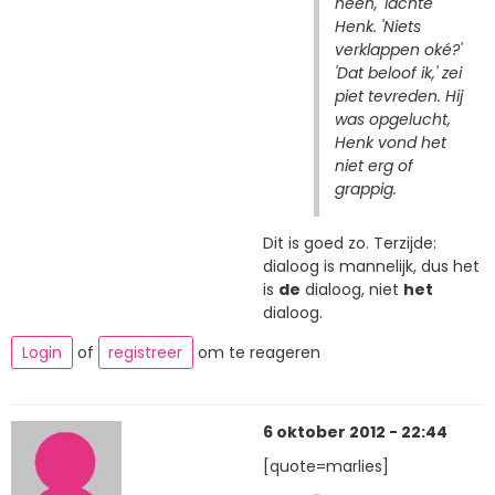
heen,' lachte
Henk. 'Niets
verklappen oké?'
'Dat beloof ik,' zei
piet tevreden. Hij
was opgelucht,
Henk vond het
niet erg of
grappig.
Dit is goed zo. Terzijde:
dialoog is mannelijk, dus het
is
de
dialoog, niet
het
dialoog.
Login
of
registreer
om te reageren
6 oktober 2012 - 22:44
[quote=marlies]