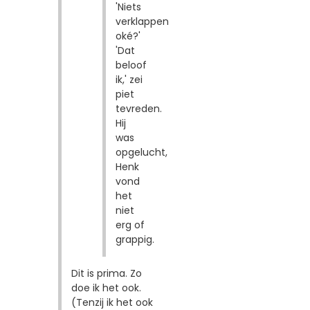
'Niets
verklappen
oké?'
'Dat
beloof
ik,' zei
piet
tevreden.
Hij
was
opgelucht,
Henk
vond
het
niet
erg of
grappig.
Dit is prima. Zo
doe ik het ook.
(Tenzij ik het ook