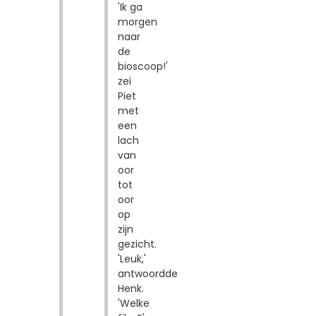
'Ik ga
morgen
naar
de
bioscoop!'
zei
Piet
met
een
lach
van
oor
tot
oor
op
zijn
gezicht.
'Leuk,'
antwoordde
Henk.
'Welke