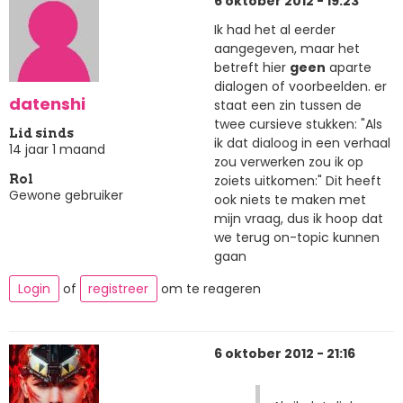
6 oktober 2012 - 19:23
Ik had het al eerder
aangegeven, maar het
betreft hier
geen
aparte
dialogen of voorbeelden. er
datenshi
staat een zin tussen de
twee cursieve stukken: "Als
Lid sinds
ik dat dialoog in een verhaal
14 jaar 1 maand
zou verwerken zou ik op
zoiets uitkomen:" Dit heeft
Rol
Gewone gebruiker
ook niets te maken met
mijn vraag, dus ik hoop dat
we terug on-topic kunnen
gaan
Login
of
registreer
om te reageren
6 oktober 2012 - 21:16