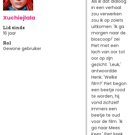
Als ik dat dialoog
in een verhaal
zou verwerken
Xuchiejlala
zou ik op zoiets
uitkomen: 'Ik ga
Lid sinds
morgen naar de
16 jaar
bioscoop!' zei
Rol
Piet met een
Gewone gebruiker
lach van oor tot
oor op zijn
gezicht. 'Leuk,'
antwoordde
Henk. 'Welke
film?' Piet begon
een beetje rood
te worden, hij
vond zichzelf
immers een
beetje te oud
voor de film. 'Ik
ga naar Mees
Kees.' Piet keek