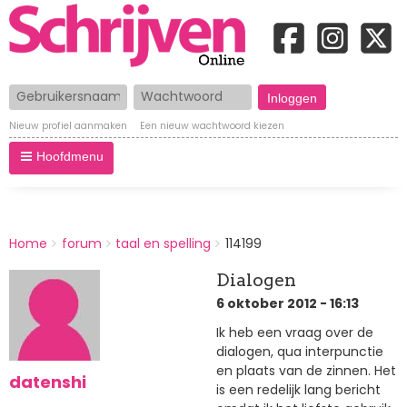
Gebruikersnaam
Wachtwoord
Nieuw profiel aanmaken
Een nieuw wachtwoord kiezen
Hoofdmenu
BREADCRUMBS
Home
forum
taal en spelling
114199
You
are
Dialogen
here:
6 oktober 2012 - 16:13
Ik heb een vraag over de
dialogen, qua interpunctie
en plaats van de zinnen. Het
datenshi
is een redelijk lang bericht