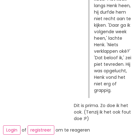
langs Henk heen,
hij durfde hem
niet recht aan te
kijken. 'Daar ga ik
volgende week
heen,' lachte
Henk. 'Niets
verklappen oké?'
'Dat beloof ik,' zei
piet tevreden. Hij
was opgelucht,
Henk vond het
niet erg of
grappig.
Dit is prima. Zo doe ik het
ook. (Tenzij ik het ook fout
doe :P)
Login
of
registreer
om te reageren