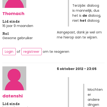
Terzijde: dialoog
is mannelijk, dus
Thomach
het is
de
dialoog,
niet
het
dialoog.
Lid sinds
16 jaar 9 maanden
Aangepast, dank je wel om
Rol
me hierop aan te wijzen.
Gewone gebruiker
Login
of
registreer
om te reageren
6 oktober 2012 - 23:05
Mochten
er
datenshi
andere
Lid sinds
dingen