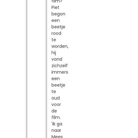
film?'
Piet
begon
een
beetje
rood
te
worden,
hij
vond
zichzelf
immers
een
beetje
te
oud
voor
de
film.
'Ik ga
naar
Mees