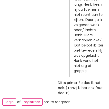
langs Henk heen,
hij durfde hem
niet recht aan te
kijken. 'Daar ga ik
volgende week
heen,' lachte
Henk. 'Niets
verklappen oké?'
'Dat beloof ik,' zei
piet tevreden. Hij
was opgelucht,
Henk vond het
niet erg of
grappig.
Dit is prima. Zo doe ik het
ook. (Tenzij ik het ook fout
doe :P)
Login
of
registreer
om te reageren