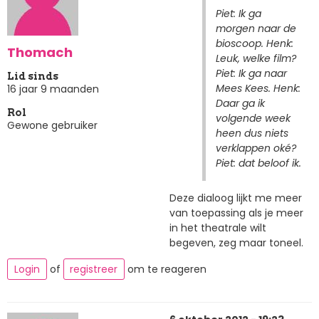
Piet: Ik ga
morgen naar de
bioscoop. Henk:
Thomach
Leuk, welke film?
Piet: Ik ga naar
Lid sinds
Mees Kees. Henk:
16 jaar 9 maanden
Daar ga ik
Rol
volgende week
Gewone gebruiker
heen dus niets
verklappen oké?
Piet: dat beloof ik.
Deze dialoog lijkt me meer
van toepassing als je meer
in het theatrale wilt
begeven, zeg maar toneel.
Login
of
registreer
om te reageren