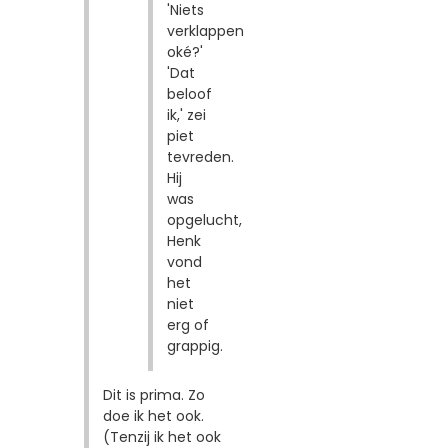
'Niets
verklappen
oké?'
'Dat
beloof
ik,' zei
piet
tevreden.
Hij
was
opgelucht,
Henk
vond
het
niet
erg of
grappig.
Dit is prima. Zo
doe ik het ook.
(Tenzij ik het ook