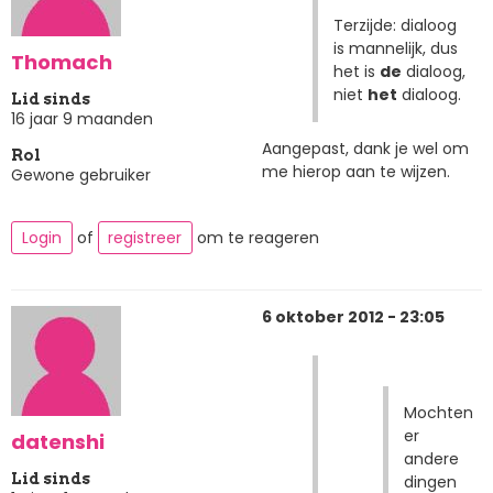
Terzijde: dialoog
is mannelijk, dus
Thomach
het is
de
dialoog,
niet
het
dialoog.
Lid sinds
16 jaar 9 maanden
Aangepast, dank je wel om
Rol
me hierop aan te wijzen.
Gewone gebruiker
Login
of
registreer
om te reageren
6 oktober 2012 - 23:05
Mochten
er
datenshi
andere
Lid sinds
dingen