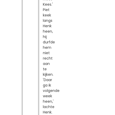
Kees.'
Piet
keek
langs
Henk
heen,
hij
durfde
hem
niet
recht
aan
te
kijken.
'Daar
ga ik
volgende
week
heen,'
lachte
Henk.