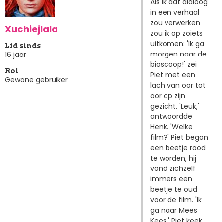
Als ik dat dialoog
in een verhaal
zou verwerken
Xuchiejlala
zou ik op zoiets
uitkomen: 'Ik ga
Lid sinds
morgen naar de
16 jaar
bioscoop!' zei
Rol
Piet met een
Gewone gebruiker
lach van oor tot
oor op zijn
gezicht. 'Leuk,'
antwoordde
Henk. 'Welke
film?' Piet begon
een beetje rood
te worden, hij
vond zichzelf
immers een
beetje te oud
voor de film. 'Ik
ga naar Mees
Kees.' Piet keek