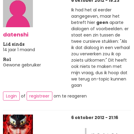
6 oktober 2012 - 19:23
Ik had het al eerder
aangegeven, maar het
betreft hier
geen
aparte
dialogen of voorbeelden. er
datenshi
staat een zin tussen de
twee cursieve stukken: "Als
Lid sinds
ik dat dialoog in een verhaal
14 jaar 1 maand
zou verwerken zou ik op
zoiets uitkomen:" Dit heeft
Rol
Gewone gebruiker
ook niets te maken met
mijn vraag, dus ik hoop dat
we terug on-topic kunnen
gaan
Login
of
registreer
om te reageren
6 oktober 2012 - 21:16