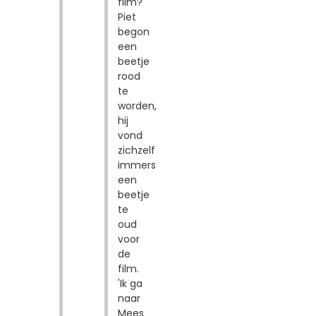
film?'
Piet
begon
een
beetje
rood
te
worden,
hij
vond
zichzelf
immers
een
beetje
te
oud
voor
de
film.
'Ik ga
naar
Mees