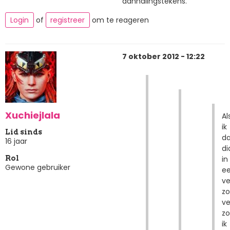
aanhalingstekens.
Login
of
registreer
om te reageren
7 oktober 2012 - 12:22
Xuchiejlala
Al
ik
Lid sinds
da
16 jaar
di
in
Rol
Gewone gebruiker
e
ve
z
ve
z
ik