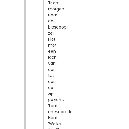
'Ik ga
morgen
naar
de
bioscoop!'
zei
Piet
met
een
lach
van
oor
tot
oor
op
zijn
gezicht.
'Leuk,'
antwoordde
Henk.
'Welke