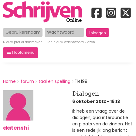
Gebruikersnaam
Wachtwoord
Nieuw profiel aanmaken
Een nieuw wachtwoord kiezen
Hoofdmenu
BREADCRUMBS
Home
forum
taal en spelling
114199
You
are
Dialogen
here:
6 oktober 2012 - 16:13
Ik heb een vraag over de
dialogen, qua interpunctie
en plaats van de zinnen. Het
datenshi
is een redelijk lang bericht