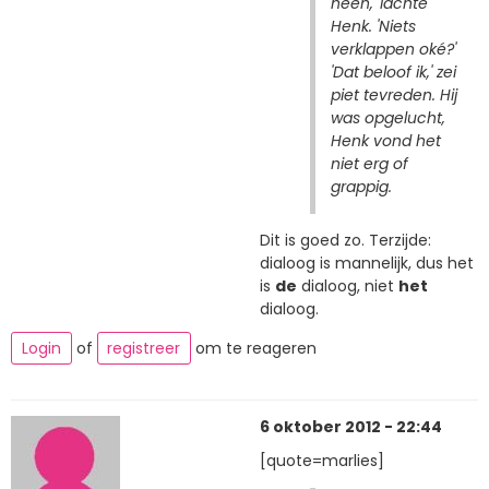
heen,' lachte
Henk. 'Niets
verklappen oké?'
'Dat beloof ik,' zei
piet tevreden. Hij
was opgelucht,
Henk vond het
niet erg of
grappig.
Dit is goed zo. Terzijde:
dialoog is mannelijk, dus het
is
de
dialoog, niet
het
dialoog.
Login
of
registreer
om te reageren
6 oktober 2012 - 22:44
[quote=marlies]