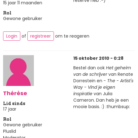
reserve heb :-)
15 jaar 11 maanden
Rol
Gewone gebruiker
Login
of
registreer
om te reageren
15 oktober 2010 - 0:28
Bestel dan ook
Het geheim
van de schrijver
van Renate
Dorrestein en
- The - Artist's
Way - Vind je eigen
Thérèse
inspiratie
van Julia
Cameron. Dan heb je een
Lid sinds
mooie basis. :) :thumbsup:
17 jaar
Rol
Gewone gebruiker
Pluslid
Moderator