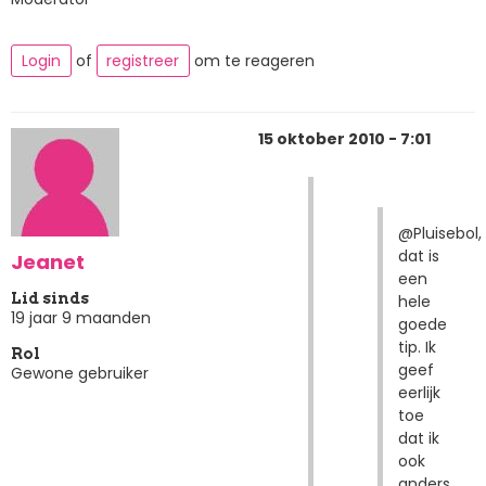
Login
of
registreer
om te reageren
15 oktober 2010 - 7:01
@Pluisebol,
dat is
Jeanet
een
Lid sinds
hele
19 jaar 9 maanden
goede
tip. Ik
Rol
geef
Gewone gebruiker
eerlijk
toe
dat ik
ook
anders