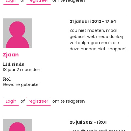
Login
of
registreer
om te reageren
21 januari 2012 - 17:54
Zou niet moeten, maar
gebeurt wel, mede dankzij
vertaalprogramma's die
deze nuance niet 'snappen'.
Zjaan
Lid sinds
18 jaar 2 maanden
Rol
Gewone gebruiker
Login
of
registreer
om te reageren
25 juli 2012 - 13:01