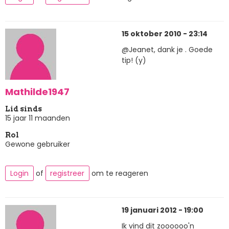
15 oktober 2010 - 23:14
@Jeanet, dank je . Goede
tip! (y)
Mathilde1947
Lid sinds
15 jaar 11 maanden
Rol
Gewone gebruiker
Login
of
registreer
om te reageren
19 januari 2012 - 19:00
Ik vind dit zoooooo'n