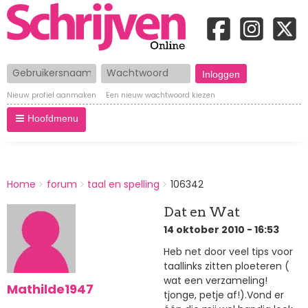
Gebruikersnaam
Wachtwoord
Nieuw profiel aanmaken
Een nieuw wachtwoord kiezen
Hoofdmenu
BREADCRUMBS
Home
forum
taal en spelling
106342
You
are
Dat en Wat
here:
14 oktober 2010 - 16:53
Heb net door veel tips voor
taallinks zitten ploeteren (
wat een verzameling!
Mathilde1947
tjonge, petje af!).Vond er