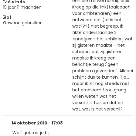
één die mij wel handig leek.
Lid sinds
Kreeg op die link(taalcoach
15 jaar 11 maanden
voor ambtenaren) een
Rol
antwoord dat (of is het
Gewone gebruiker
wat???) niet begreep. Ik
tikte onderstaande 2
zinnetjes: - het schilderij wat
zij gisteren maakte - het
schilderij dat zij gisteren
maakte ik kreeg een
berichtje terug :"geen
probleem gevonden". Allebei
schijnt dus te kunnen. Tja...
maar ik zit nog steeds met
het probleem ! zou graag
willen weten wat het
verschil is tussen dat en
wat. wat is het verschil?
14 oktober 2010 - 17:08
'Wat' gebruik je bij