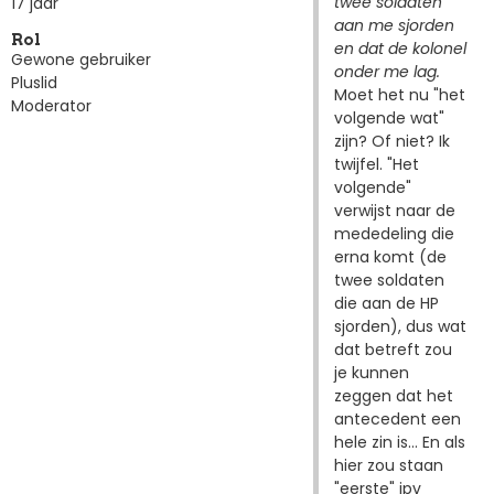
twee soldaten
17 jaar
aan me sjorden
Rol
en dat de kolonel
Gewone gebruiker
onder me lag.
Pluslid
Moet het nu "het
Moderator
volgende wat"
zijn? Of niet? Ik
twijfel. "Het
volgende"
verwijst naar de
mededeling die
erna komt (de
twee soldaten
die aan de HP
sjorden), dus wat
dat betreft zou
je kunnen
zeggen dat het
antecedent een
hele zin is... En als
hier zou staan
"eerste" ipv