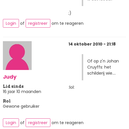
;)
Login
of
registreer
om te reageren
14 oktober 2010 - 21:18
Of op z'n Johan
Cruyffs: het
schilderij wie....
Judy
Lid sinds
:lol:
16 jaar 10 maanden
Rol
Gewone gebruiker
Login
of
registreer
om te reageren