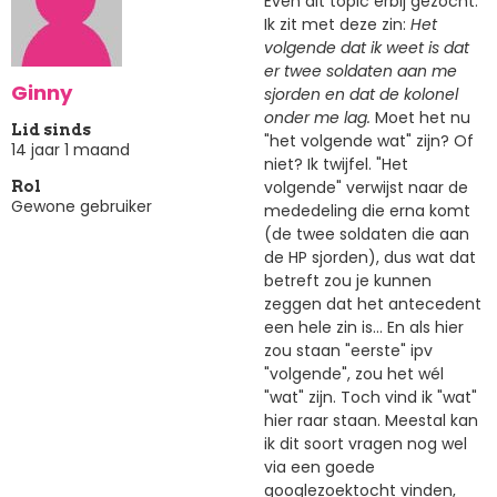
Even dit topic erbij gezocht.
Ik zit met deze zin:
Het
volgende dat ik weet is dat
er twee soldaten aan me
Ginny
sjorden en dat de kolonel
onder me lag.
Moet het nu
Lid sinds
"het volgende wat" zijn? Of
14 jaar 1 maand
niet? Ik twijfel. "Het
volgende" verwijst naar de
Rol
Gewone gebruiker
mededeling die erna komt
(de twee soldaten die aan
de HP sjorden), dus wat dat
betreft zou je kunnen
zeggen dat het antecedent
een hele zin is... En als hier
zou staan "eerste" ipv
"volgende", zou het wél
"wat" zijn. Toch vind ik "wat"
hier raar staan. Meestal kan
ik dit soort vragen nog wel
via een goede
googlezoektocht vinden,