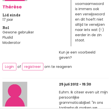
voornaamwoord
Thérèse
is immers ook
een verwijswoord
Lid sinds
en dit hoeft niet
17 jaar
altijd te verwijzen
Rol
naar iets wat (! )
Gewone gebruiker
eerder in de zin
Pluslid
staat.
Moderator
Kun je een voorbeeld
geven?
Login
of
registreer
om te reageren
25 juli 2012 - 15:30
Euhm. Ik citeer even uit mijn
persoonlijke
grammaticabijbel: "In ons
taalgebruik maken we