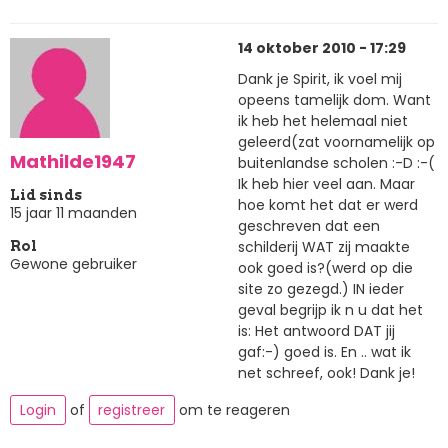
14 oktober 2010 - 17:29
Dank je Spirit, ik voel mij
opeens tamelijk dom. Want
ik heb het helemaal niet
geleerd(zat voornamelijk op
Mathilde1947
buitenlandse scholen :-D :-(
Ik heb hier veel aan. Maar
Lid sinds
hoe komt het dat er werd
15 jaar 11 maanden
geschreven dat een
schilderij WAT zij maakte
Rol
Gewone gebruiker
ook goed is?(werd op die
site zo gezegd.) IN ieder
geval begrijp ik n u dat het
is: Het antwoord DAT jij
gaf:-) goed is. En .. wat ik
net schreef, ook! Dank je!
Login
of
registreer
om te reageren