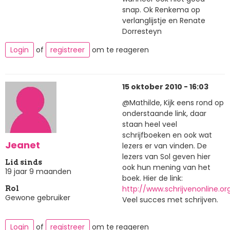
snap. Ok Renkema op
verlanglijstje en Renate
Dorresteyn
Login
of
registreer
om te reageren
15 oktober 2010 - 16:03
@Mathilde, Kijk eens rond op
onderstaande link, daar
staan heel veel
schrijfboeken en ook wat
Jeanet
lezers er van vinden. De
lezers van Sol geven hier
Lid sinds
ook hun mening van het
19 jaar 9 maanden
boek. Hier de link:
http://www.schrijvenonline.o
Rol
Gewone gebruiker
Veel succes met schrijven.
Login
of
registreer
om te reageren