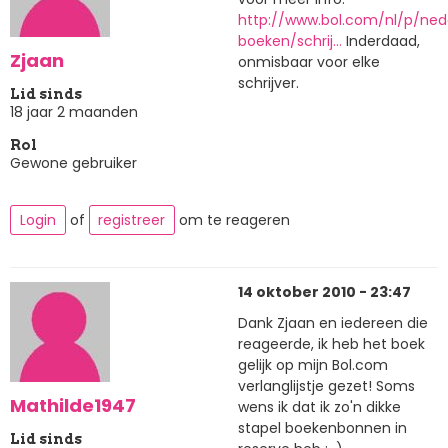
http://www.bol.com/nl/p/ned
boeken/schrij…
Inderdaad,
Zjaan
onmisbaar voor elke
schrijver.
Lid sinds
18 jaar 2 maanden
Rol
Gewone gebruiker
Login
of
registreer
om te reageren
14 oktober 2010 - 23:47
Dank Zjaan en iedereen die
reageerde, ik heb het boek
gelijk op mijn Bol.com
verlanglijstje gezet! Soms
Mathilde1947
wens ik dat ik zo'n dikke
stapel boekenbonnen in
Lid sinds