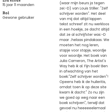
Lid sinds
(waar mijn beurs ja tegen
15 jaar 11 maanden
zei:-D) van Louis Stiller: "Zelf
schrijver worden". Het deel
Rol
Gewone gebruiker
van mij dat altijd lappen
tekst schreef zit nu werkloos
in een hoekje, ze dacht altijd
dat ze al schrijfster was:-D
maar ..helaas pindakaas. We
moeten het nog leren,
stapje voor stapje, woordje
voor woordje. Het boek van
Julia Cameron, The Artist's
Way heb ik al. Fijn boek! Ben
in afwachting van het
boek:"Zelf schrijver worden"!
Opeens heb ik de huileritis,
omdat toen ik op deze site
kwam ik dacht:" Zo nu zijn
we goed op weg naar een
boek schrijven", terwijl dat
gevoel nu heeeeeelemaal