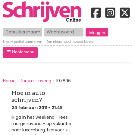
Gebruikersnaam
Wachtwoord
Nieuw profiel aanmaken
Een nieuw wachtwoord kiezen
Hoofdmenu
BREADCRUMBS
Home
forum
overig
107896
You
are
Hoe in auto
here:
schrijven?
24 februari 2011 - 21:48
Ik ga in het weekend - lees
morgenavond - op vakantie
naar luxemburg, hiervoor zit