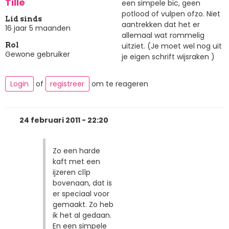
Tille
een simpele bic, geen
potlood of vulpen ofzo. Niet
Lid sinds
aantrekken dat het er
16 jaar 5 maanden
allemaal wat rommelig
uitziet. (Je moet wel nog uit
Rol
Gewone gebruiker
je eigen schrift wijsraken )
Login
of
registreer
om te reageren
24 februari 2011 - 22:20
Zo een harde
kaft met een
ijzeren clîp
bovenaan, dat is
er speciaal voor
gemaakt. Zo heb
ik het al gedaan.
En een simpele