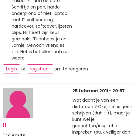
Tusbar zit al in de auto.
Schriftje en pen, harde
ondergrond of niet, laptop
met 12 volt voeding,
hardcover, softcover, ijzeren
clips. Hij heeft zijn keus
gemaakt. Tillenbeestje en
Jamie. Gewoon vriendjes
zijn. Het is het allemaal niet
waard.
Login
of
registreer
om te reageren
25 februari 2011 - 20:57
Wat dacht je van een
dictafoon ? Oké, het is geen
schrijven (duh ;-)), maar je
kunt wel je
li
gedachten/inspiratie
inspreken (stuk veiliger dan
Lid sinds