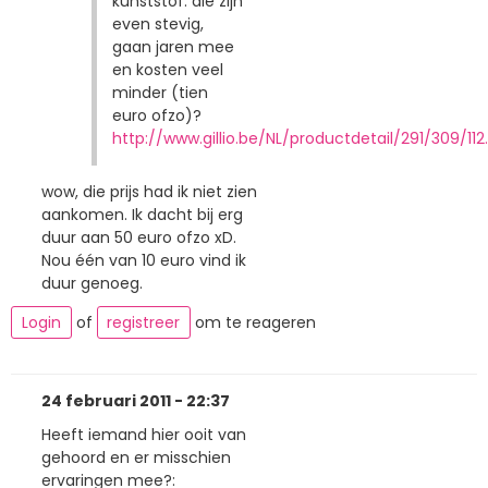
kunststof: die zijn
even stevig,
gaan jaren mee
en kosten veel
minder (tien
euro ofzo)?
http://www.gillio.be/NL/productdetail/291/309/112
wow, die prijs had ik niet zien
aankomen. Ik dacht bij erg
duur aan 50 euro ofzo xD.
Nou één van 10 euro vind ik
duur genoeg.
Login
of
registreer
om te reageren
24 februari 2011 - 22:37
Heeft iemand hier ooit van
gehoord en er misschien
ervaringen mee?: