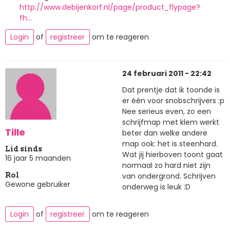
http://www.debijenkorf.nl/page/product_flypage?
fh…
Login
of
registreer
om te reageren
24 februari 2011 - 22:42
Dat prentje dat ik toonde is
er één voor snobschrijvers :p
Nee serieus even, zo een
schrijfmap met klem werkt
Tille
beter dan welke andere
map ook: het is steenhard.
Lid sinds
Wat jij hierboven toont gaat
16 jaar 5 maanden
normaal zo hard niet zijn
van ondergrond. Schrijven
Rol
Gewone gebruiker
onderweg is leuk :D
Login
of
registreer
om te reageren