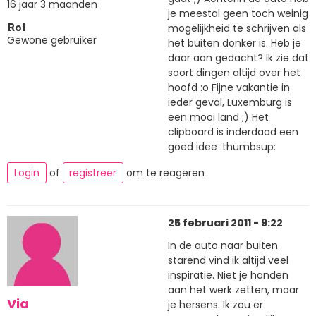
16 jaar 3 maanden
je meestal geen toch weinig
mogelijkheid te schrijven als
Rol
Gewone gebruiker
het buiten donker is. Heb je
daar aan gedacht? Ik zie dat
soort dingen altijd over het
hoofd :o Fijne vakantie in
ieder geval, Luxemburg is
een mooi land ;) Het
clipboard is inderdaad een
goed idee :thumbsup:
Login
of
registreer
om te reageren
25 februari 2011 - 9:22
In de auto naar buiten
starend vind ik altijd veel
inspiratie. Niet je handen
aan het werk zetten, maar
Via
je hersens. Ik zou er