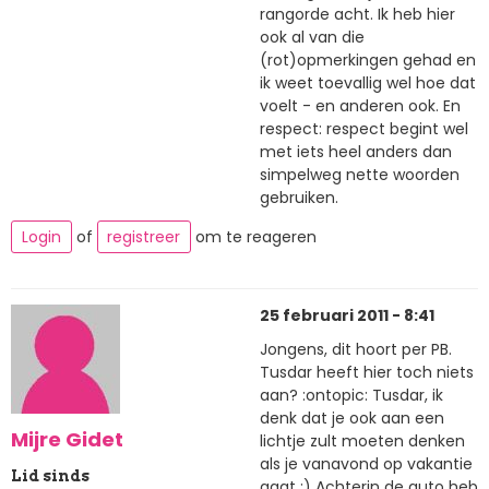
rangorde acht. Ik heb hier
ook al van die
(rot)opmerkingen gehad en
ik weet toevallig wel hoe dat
voelt - en anderen ook. En
respect: respect begint wel
met iets heel anders dan
simpelweg nette woorden
gebruiken.
Login
of
registreer
om te reageren
25 februari 2011 - 8:41
Jongens, dit hoort per PB.
Tusdar heeft hier toch niets
aan? :ontopic: Tusdar, ik
denk dat je ook aan een
Mijre Gidet
lichtje zult moeten denken
als je vanavond op vakantie
Lid sinds
gaat ;) Achterin de auto heb