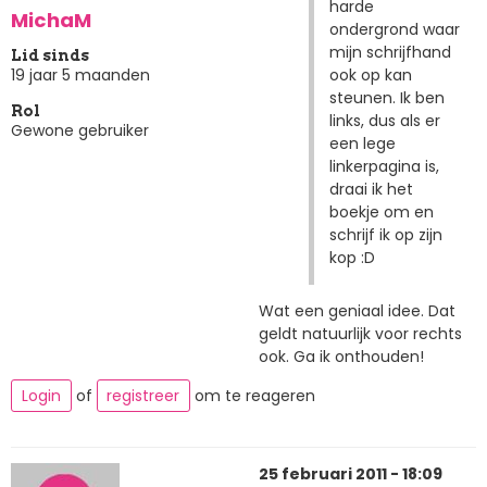
harde
MichaM
ondergrond waar
mijn schrijfhand
Lid sinds
ook op kan
19 jaar 5 maanden
steunen. Ik ben
Rol
links, dus als er
Gewone gebruiker
een lege
linkerpagina is,
draai ik het
boekje om en
schrijf ik op zijn
kop :D
Wat een geniaal idee. Dat
geldt natuurlijk voor rechts
ook. Ga ik onthouden!
Login
of
registreer
om te reageren
25 februari 2011 - 18:09