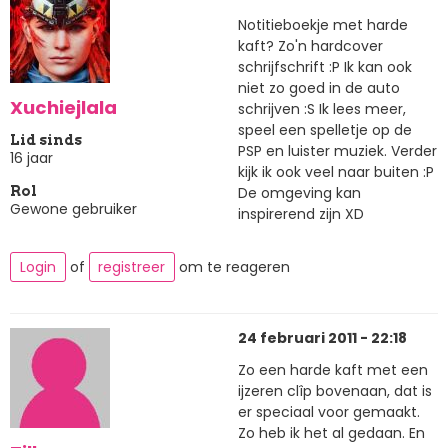
Notitieboekje met harde
kaft? Zo'n hardcover
schrijfschrift :P Ik kan ook
niet zo goed in de auto
Xuchiejlala
schrijven :S Ik lees meer,
speel een spelletje op de
Lid sinds
PSP en luister muziek. Verder
16 jaar
kijk ik ook veel naar buiten :P
De omgeving kan
Rol
Gewone gebruiker
inspirerend zijn XD
Login
of
registreer
om te reageren
24 februari 2011 - 22:18
Zo een harde kaft met een
ijzeren clîp bovenaan, dat is
er speciaal voor gemaakt.
Zo heb ik het al gedaan. En