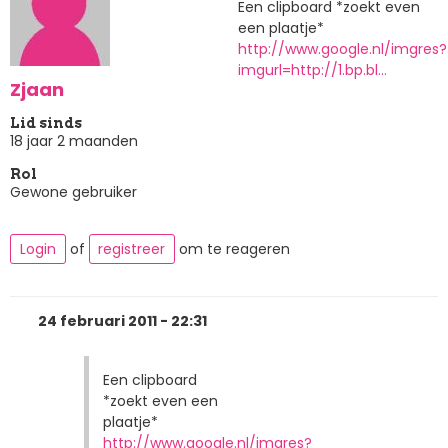
Een clipboard *zoekt even
een plaatje*
http://www.google.nl/imgres?
imgurl=http://1.bp.bl…
Zjaan
Lid sinds
18 jaar 2 maanden
Rol
Gewone gebruiker
Login
of
registreer
om te reageren
24 februari 2011 - 22:31
Een clipboard
*zoekt even een
plaatje*
http://www.google.nl/imgres?