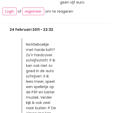
geen vijf euro.
Login
of
registreer
om te reageren
24 februari 2011 - 22:32
Notitieboekje
met harde kaft?
Zo'n hardcover
schrijfschrift :P Ik
kan ook niet zo
goed in de auto
schrijven :S Ik
lees meer, speel
een spelletje op
de PSP en luister
muziek. Verder
kijk ik ook veel
naar buiten :P De