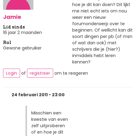
hoe je dit kan doen? Dit lijkt
me niet echt iets om nou
Jamie
weer
een nieuw
forumonderwerp over te
Lid sinds
beginnen. Of wellicht kan dit
16 jaar 2 maanden
soort dingen per pb (of msn
of wat dan ook) met
Rol
Gewone gebruiker
schrijvers die je (hier?)
inmiddels hebt leren
kennen?
Login
of
registreer
om te reageren
24 februari 2011 - 23:00
Misschien een
kwestie van even
zelf uitproberen
of en hoe je dit