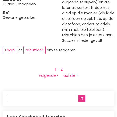
al rijdend schrijven) en die
15 jaar 5 maanden
later uitwerken. Ik doe het
altijd op die manier (als ik de
Rol
Gewone gebruiker
dictafoon op zak heb, op de
dictafoon, anders middels
mijn mobiele telefoon).
Misschien heb je er iets aan.
Succes in ieder geval!
Login
of
registreer
om te reageren
Paginering
Huidige
1
Page
2
pagina
Volgende
volgende ›
Laatste
laatste »
pagina
pagina