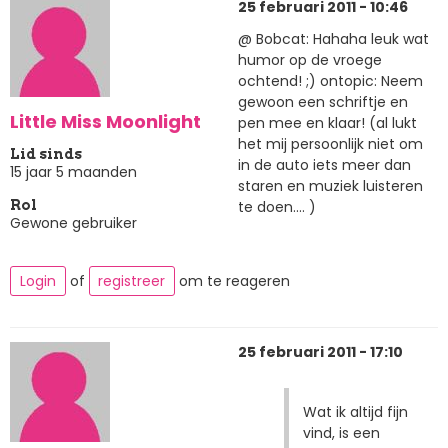
25 februari 2011 - 10:46
@ Bobcat: Hahaha leuk wat
humor op de vroege
ochtend! ;) ontopic: Neem
gewoon een schriftje en
Little Miss Moonlight
pen mee en klaar! (al lukt
het mij persoonlijk niet om
Lid sinds
in de auto iets meer dan
15 jaar 5 maanden
staren en muziek luisteren
te doen.... )
Rol
Gewone gebruiker
Login
of
registreer
om te reageren
25 februari 2011 - 17:10
Wat ik altijd fijn
vind, is een