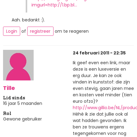
imgurl=http://1.bp.bl…
Aah. bedankt :).
Login
of
registreer
om te reageren
24 februari 2011 - 22:35
Ik geef even een link, maar
deze is een luxeversie en
erg duur. Je kan ze ook
vinden in kunststof: die zijn
Tille
even stevig, gaan jaren mee
en kosten veel minder (tien
Lid sinds
euro ofzo)?
16 jaar 5 maanden
http://www.gillio.be/NL/produ
Hèhè ik zie dat jullie ook al
Rol
Gewone gebruiker
wat hadden gevonden. Ik
ben ze trouwens ergens
tegengekomen voor nog