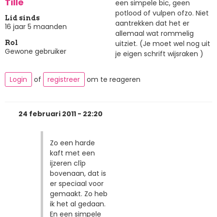
Tille
een simpele bic, geen
potlood of vulpen ofzo. Niet
Lid sinds
aantrekken dat het er
16 jaar 5 maanden
allemaal wat rommelig
uitziet. (Je moet wel nog uit
Rol
Gewone gebruiker
je eigen schrift wijsraken )
Login
of
registreer
om te reageren
24 februari 2011 - 22:20
Zo een harde
kaft met een
ijzeren clîp
bovenaan, dat is
er speciaal voor
gemaakt. Zo heb
ik het al gedaan.
En een simpele