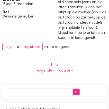
al rijdend schrijven) en die
15 jaar 5 maanden
later uitwerken. Ik doe het
altijd op die manier (als ik de
Rol
Gewone gebruiker
dictafoon op zak heb, op de
dictafoon, anders middels
mijn mobiele telefoon).
Misschien heb je er iets aan.
Succes in ieder geval!
Login
of
registreer
om te reageren
Paginering
Huidige
1
Page
2
pagina
Volgende
volgende ›
Laatste
laatste »
pagina
pagina