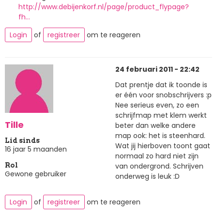
http://www.debijenkorf.nl/page/product_flypage?
fh…
Login
of
registreer
om te reageren
24 februari 2011 - 22:42
Dat prentje dat ik toonde is
er één voor snobschrijvers :p
Nee serieus even, zo een
schrijfmap met klem werkt
Tille
beter dan welke andere
map ook: het is steenhard.
Lid sinds
Wat jij hierboven toont gaat
16 jaar 5 maanden
normaal zo hard niet zijn
van ondergrond. Schrijven
Rol
Gewone gebruiker
onderweg is leuk :D
Login
of
registreer
om te reageren