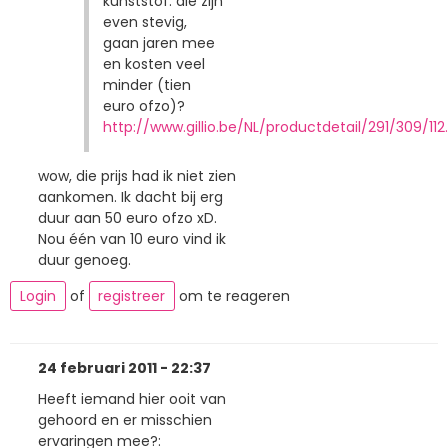
kunststof: die zijn
even stevig,
gaan jaren mee
en kosten veel
minder (tien
euro ofzo)?
http://www.gillio.be/NL/productdetail/291/309/112
wow, die prijs had ik niet zien
aankomen. Ik dacht bij erg
duur aan 50 euro ofzo xD.
Nou één van 10 euro vind ik
duur genoeg.
Login
of
registreer
om te reageren
24 februari 2011 - 22:37
Heeft iemand hier ooit van
gehoord en er misschien
ervaringen mee?: