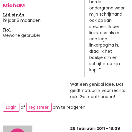
harde
MichaM
ondergrond waar
mijn schrijfhand
Lid sinds
ook op kan
19 jaar 5 maanden
steunen. Ik ben
Rol
links, dus als er
Gewone gebruiker
een lege
linkerpagina is,
draai ik het
boekje om en
schrijf ik op zijn
kop :D
Wat een geniaal idee. Dat
geldt natuurlijk voor rechts
ook. Ga ik onthouden!
Login
of
registreer
om te reageren
25 februari 2011 - 18:09