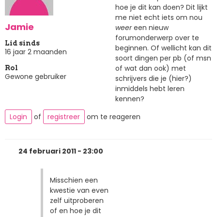
hoe je dit kan doen? Dit lijkt
me niet echt iets om nou
Jamie
weer
een nieuw
forumonderwerp over te
Lid sinds
beginnen. Of wellicht kan dit
16 jaar 2 maanden
soort dingen per pb (of msn
of wat dan ook) met
Rol
Gewone gebruiker
schrijvers die je (hier?)
inmiddels hebt leren
kennen?
Login
of
registreer
om te reageren
24 februari 2011 - 23:00
Misschien een
kwestie van even
zelf uitproberen
of en hoe je dit