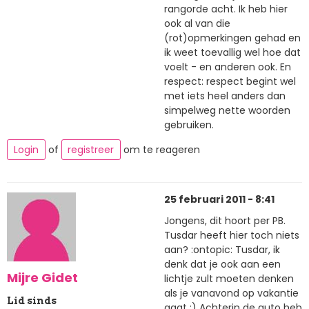
rangorde acht. Ik heb hier
ook al van die
(rot)opmerkingen gehad en
ik weet toevallig wel hoe dat
voelt - en anderen ook. En
respect: respect begint wel
met iets heel anders dan
simpelweg nette woorden
gebruiken.
Login
of
registreer
om te reageren
25 februari 2011 - 8:41
Jongens, dit hoort per PB.
Tusdar heeft hier toch niets
aan? :ontopic: Tusdar, ik
denk dat je ook aan een
Mijre Gidet
lichtje zult moeten denken
als je vanavond op vakantie
Lid sinds
gaat ;) Achterin de auto heb