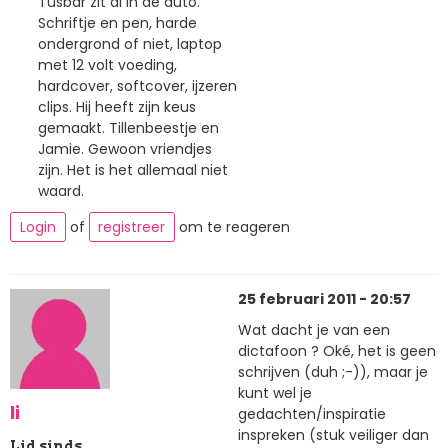
Tusbar zit al in de auto.
Schriftje en pen, harde
ondergrond of niet, laptop
met 12 volt voeding,
hardcover, softcover, ijzeren
clips. Hij heeft zijn keus
gemaakt. Tillenbeestje en
Jamie. Gewoon vriendjes
zijn. Het is het allemaal niet
waard.
Login
of
registreer
om te reageren
25 februari 2011 - 20:57
Wat dacht je van een
dictafoon ? Oké, het is geen
schrijven (duh ;-)), maar je
kunt wel je
li
gedachten/inspiratie
inspreken (stuk veiliger dan
Lid sinds