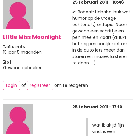
25 februari 2011 - 10:46
@ Bobcat: Hahaha leuk wat
humor op de vroege
ochtend! ;) ontopic: Neem
gewoon een schriftje en
Little Miss Moonlight
pen mee en klaar! (al lukt
het mij persoonlijk niet om
Lid sinds
in de auto iets meer dan
15 jaar 5 maanden
staren en muziek luisteren
te doen.... )
Rol
Gewone gebruiker
Login
of
registreer
om te reageren
25 februari 2011 - 17:10
Wat ik altijd fijn
vind, is een