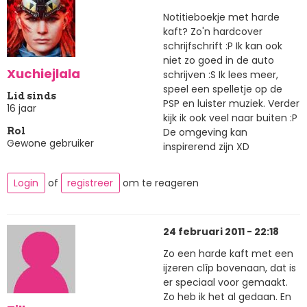
Notitieboekje met harde
kaft? Zo'n hardcover
schrijfschrift :P Ik kan ook
niet zo goed in de auto
Xuchiejlala
schrijven :S Ik lees meer,
speel een spelletje op de
Lid sinds
PSP en luister muziek. Verder
16 jaar
kijk ik ook veel naar buiten :P
De omgeving kan
Rol
Gewone gebruiker
inspirerend zijn XD
Login
of
registreer
om te reageren
24 februari 2011 - 22:18
Zo een harde kaft met een
ijzeren clîp bovenaan, dat is
er speciaal voor gemaakt.
Zo heb ik het al gedaan. En