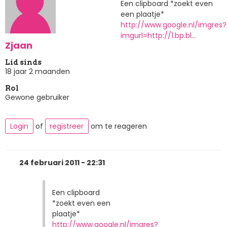
Een clipboard *zoekt even
een plaatje*
http://www.google.nl/imgres?
imgurl=http://1.bp.bl…
Zjaan
Lid sinds
18 jaar 2 maanden
Rol
Gewone gebruiker
Login
of
registreer
om te reageren
24 februari 2011 - 22:31
Een clipboard
*zoekt even een
plaatje*
http://www.google.nl/imgres?