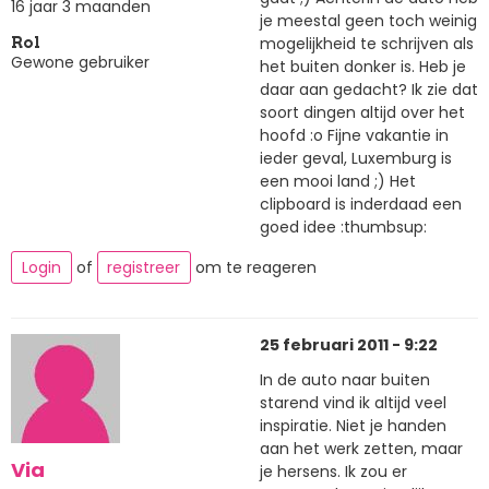
16 jaar 3 maanden
je meestal geen toch weinig
mogelijkheid te schrijven als
Rol
Gewone gebruiker
het buiten donker is. Heb je
daar aan gedacht? Ik zie dat
soort dingen altijd over het
hoofd :o Fijne vakantie in
ieder geval, Luxemburg is
een mooi land ;) Het
clipboard is inderdaad een
goed idee :thumbsup:
Login
of
registreer
om te reageren
25 februari 2011 - 9:22
In de auto naar buiten
starend vind ik altijd veel
inspiratie. Niet je handen
aan het werk zetten, maar
Via
je hersens. Ik zou er