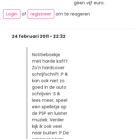
geen vijf euro.
Login
of
registreer
om te reageren
24 februari 2011 - 22:32
Notitieboekje
met harde kaft?
Zo'n hardcover
schrijfschrift :P Ik
kan ook niet zo
goed in de auto
schrijven :S Ik
lees meer, speel
een spelletje op
de PSP en luister
muziek. Verder
kijk ik ook veel
naar buiten :P De