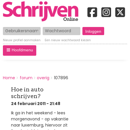
Gebruikersnaam
Wachtwoord
Nieuw profiel aanmaken
Een nieuw wachtwoord kiezen
Hoofdmenu
BREADCRUMBS
Home
forum
overig
107896
You
are
Hoe in auto
here:
schrijven?
24 februari 2011 - 21:48
Ik ga in het weekend - lees
morgenavond - op vakantie
naar luxemburg, hiervoor zit