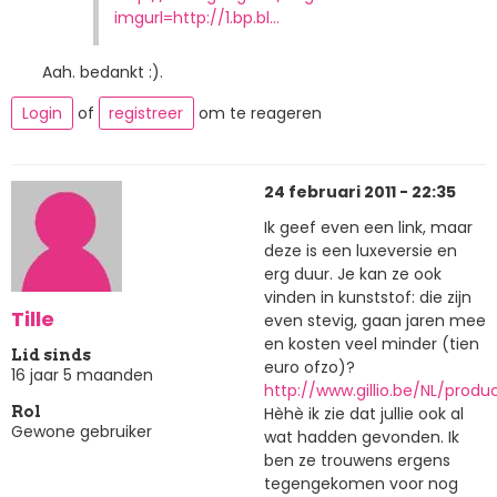
imgurl=http://1.bp.bl…
Aah. bedankt :).
Login
of
registreer
om te reageren
24 februari 2011 - 22:35
Ik geef even een link, maar
deze is een luxeversie en
erg duur. Je kan ze ook
vinden in kunststof: die zijn
Tille
even stevig, gaan jaren mee
en kosten veel minder (tien
Lid sinds
euro ofzo)?
16 jaar 5 maanden
http://www.gillio.be/NL/produ
Hèhè ik zie dat jullie ook al
Rol
Gewone gebruiker
wat hadden gevonden. Ik
ben ze trouwens ergens
tegengekomen voor nog