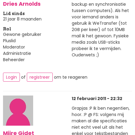
Dries Arnolds
backup en synchronisatie
tussen computers). Als het
Lid sinds
voor iemand anders is
21 jaar 8 maanden
gebruik ik WeTransfer (tot
2GB per keer) of tot 10MB
Rol
Gewone gebruiker
mail ik het gewoon. Fysieke
Pluslid
media zoals USB-sticks
Moderator
probeer ik te vermijden.
Administratie
Ouderwets ;)
Beheerder
Login
of
registreer
om te reageren
12 februari 2011 - 22:32
Grapjas :P Ik ben negentien,
hoor. :P @ FS: volgens mij
maken al die specificaties
niet echt veel uit als het
Mijre Gidet
enkel voor tekstbestanden