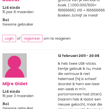
boek. ( 1.000.000/600=
Lid sinds
16666666) X10 = 166666666
15 jaar 8 maanden
Boeken..Schrijf ze meid!
Rol
Gewone gebruiker
Login
of
registreer
om te reageren
12 februari 2011 - 20:06
Ik heb twee USB-sticks.
Eentje gebruik ik nu, maar
die vertrouw ik niet
helemaal (hij is scheef
Mijre Gidet
doordat ik hem een keer
een week in m'n
Lid sinds
portomonnee had zitten).
16 jaar 3 maanden
Daarom heb ik laatst een
nieuwe gekocht, maar die
Rol
Gewone gebruiker