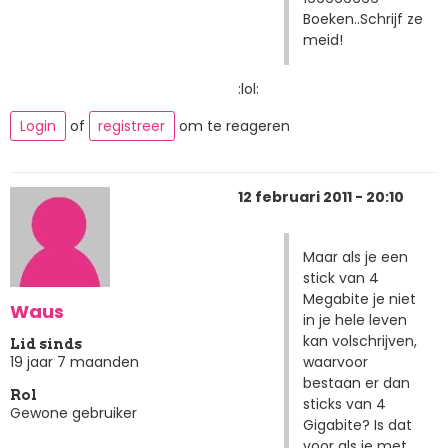
Boeken..Schrijf ze
meid!
:lol:
Login
of
registreer
om te reageren
12 februari 2011 - 20:10
Maar als je een
stick van 4
Megabite je niet
Waus
in je hele leven
kan volschrijven,
Lid sinds
waarvoor
19 jaar 7 maanden
bestaan er dan
Rol
sticks van 4
Gewone gebruiker
Gigabite? Is dat
voor als je met