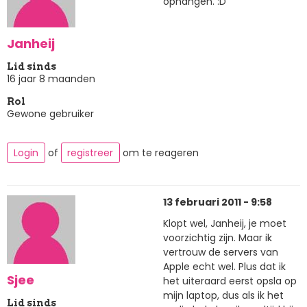
ophangen. :D
Janheij
Lid sinds
16 jaar 8 maanden
Rol
Gewone gebruiker
Login
of
registreer
om te reageren
13 februari 2011 - 9:58
Klopt wel, Janheij, je moet
voorzichtig zijn. Maar ik
vertrouw de servers van
Apple echt wel. Plus dat ik
Sjee
het uiteraard eerst opsla op
mijn laptop, dus als ik het
Lid sinds