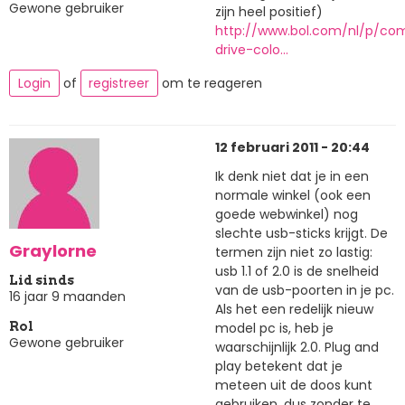
Gewone gebruiker
zijn heel positief)
http://www.bol.com/nl/p/com
drive-colo…
Login
of
registreer
om te reageren
12 februari 2011 - 20:44
Ik denk niet dat je in een
normale winkel (ook een
goede webwinkel) nog
slechte usb-sticks krijgt. De
Graylorne
termen zijn niet zo lastig:
usb 1.1 of 2.0 is de snelheid
Lid sinds
van de usb-poorten in je pc.
16 jaar 9 maanden
Als het een redelijk nieuw
model pc is, heb je
Rol
Gewone gebruiker
waarschijnlijk 2.0. Plug and
play betekent dat je
meteen uit de doos kunt
gebruiken, dus zonder te