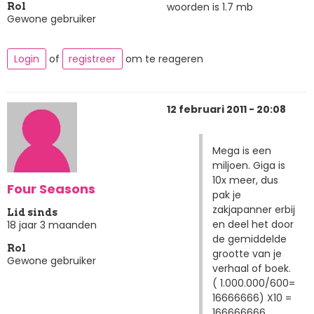
woorden is 1.7 mb
Rol
Gewone gebruiker
Login
of
registreer
om te reageren
12 februari 2011 - 20:08
Mega is een
miljoen. Giga is
10x meer, dus
Four Seasons
pak je
zakjapanner erbij
Lid sinds
en deel het door
18 jaar 3 maanden
de gemiddelde
Rol
grootte van je
Gewone gebruiker
verhaal of boek.
( 1.000.000/600=
16666666) X10 =
166666666