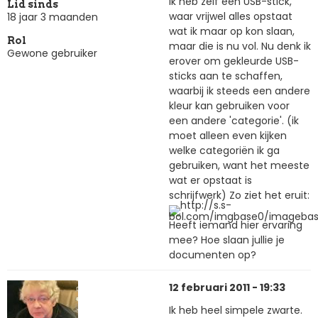
Ik heb zelf een USB-stick,
Lid sinds
waar vrijwel alles opstaat
18 jaar 3 maanden
wat ik maar op kon slaan,
Rol
maar die is nu vol. Nu denk ik
Gewone gebruiker
erover om gekleurde USB-
sticks aan te schaffen,
waarbij ik steeds een andere
kleur kan gebruiken voor
een andere 'categorie'. (ik
moet alleen even kijken
welke categoriën ik ga
gebruiken, want het meeste
wat er opstaat is
schrijfwerk) Zo ziet het eruit:
Heeft iemand hier ervaring
mee? Hoe slaan jullie je
documenten op?
12 februari 2011 - 19:33
Ik heb heel simpele zwarte.