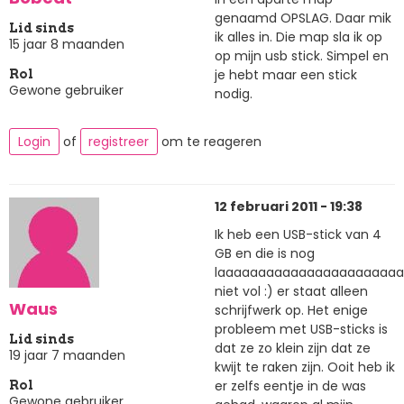
genaamd OPSLAG. Daar mik
Lid sinds
ik alles in. Die map sla ik op
15 jaar 8 maanden
op mijn usb stick. Simpel en
je hebt maar een stick
Rol
Gewone gebruiker
nodig.
Login
of
registreer
om te reageren
12 februari 2011 - 19:38
Ik heb een USB-stick van 4
GB en die is nog
laaaaaaaaaaaaaaaaaaaaaa
niet vol :) er staat alleen
Waus
schrijfwerk op. Het enige
probleem met USB-sticks is
Lid sinds
dat ze zo klein zijn dat ze
19 jaar 7 maanden
kwijt te raken zijn. Ooit heb ik
er zelfs eentje in de was
Rol
Gewone gebruiker