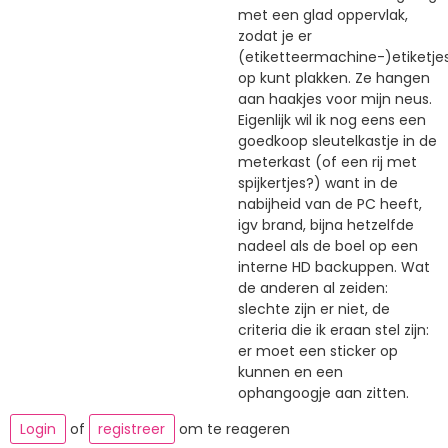
met een glad oppervlak,
zodat je er
(etiketteermachine-)etiketje
op kunt plakken. Ze hangen
aan haakjes voor mijn neus.
Eigenlijk wil ik nog eens een
goedkoop sleutelkastje in de
meterkast (of een rij met
spijkertjes?) want in de
nabijheid van de PC heeft,
igv brand, bijna hetzelfde
nadeel als de boel op een
interne HD backuppen. Wat
de anderen al zeiden:
slechte zijn er niet, de
criteria die ik eraan stel zijn:
er moet een sticker op
kunnen en een
ophangoogje aan zitten.
Login
of
registreer
om te reageren