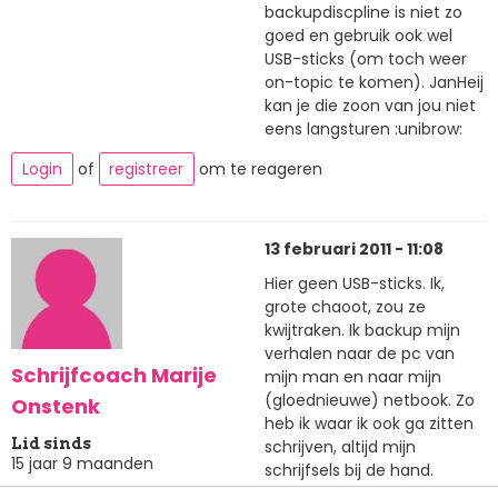
backupdiscpline is niet zo
goed en gebruik ook wel
USB-sticks (om toch weer
on-topic te komen). JanHeij
kan je die zoon van jou niet
eens langsturen :unibrow:
Login
of
registreer
om te reageren
13 februari 2011 - 11:08
Hier geen USB-sticks. Ik,
grote chaoot, zou ze
kwijtraken. Ik backup mijn
verhalen naar de pc van
Schrijfcoach Marije
mijn man en naar mijn
(gloednieuwe) netbook. Zo
Onstenk
heb ik waar ik ook ga zitten
Lid sinds
schrijven, altijd mijn
15 jaar 9 maanden
schrijfsels bij de hand.