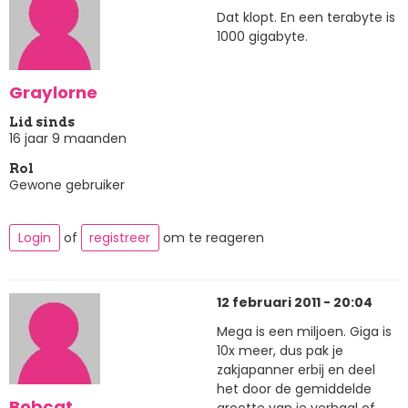
Dat klopt. En een terabyte is
1000 gigabyte.
Graylorne
Lid sinds
16 jaar 9 maanden
Rol
Gewone gebruiker
Login
of
registreer
om te reageren
12 februari 2011 - 20:04
Mega is een miljoen. Giga is
10x meer, dus pak je
zakjapanner erbij en deel
het door de gemiddelde
Bobcat
grootte van je verhaal of