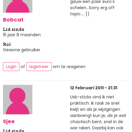
gauw een paar euro's
schelen...Sorry erg off
topic.... })
Bobcat
Lid sinds
15 jaar 8 maanden
Rol
Gewone gebruiker
Login
of
registreer
om te reageren
12 februari 2011 - 21:31
Usb-sticks vind ik niet
praktisch. Ik raak ze snel
kwijt en als je wijzigingen
aanbrengt kun je, als je wat
Sjee
chaotisch bent, snel in de
war raken. Daarbij kan ook
Lid sinds