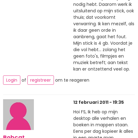
nodig hebt. Daarom werk ik
uitsluitend op mijn stick, ook
thuis; dat voorkomt
verwarring. Ik ken mezelf, als
ik daar geen orde in
aanbreng, gaat het fout.
Mijn stick is 4 gb. Voordat je
die vol hebt... zolang het
geen foto's, filmpjes en
muziek betreft; aan tekst
kan er ontzettend veel op.
Login
of
registreer
om te reageren
12 februari 2011 - 19:35
Hoi FS, Ik heb op mijn
desktop alle verhalen en
boeken in mappen staan.
Eens per dag kopieer ik alles
Bobcat
in een aparte map