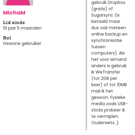
gebruik Dropbox
(gratis) of
MichaM
Sugarsync (is
betaald maar
Lid sinds
dus ook meteen
19 jaar 5 maanden
online backup en
Rol
synchronisatie
Gewone gebruiker
tussen
computers). Als
het voor iemand
anders is gebruik
ik WeTransfer
(tot 2GB per
keer) of tot 10MB
mail ik het
gewoon. Fysieke
media zoals USB-
sticks probeer ik
te vermijden.
Ouderwets ;)