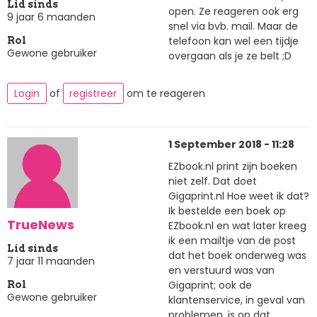
Lid sinds
open. Ze reageren ook erg
9 jaar 6 maanden
snel via bvb. mail. Maar de
telefoon kan wel een tijdje
Rol
Gewone gebruiker
overgaan als je ze belt ;D
Login
of
registreer
om te reageren
1 September 2018 - 11:28
EZbook.nl print zijn boeken
niet zelf. Dat doet
Gigaprint.nl Hoe weet ik dat?
Ik bestelde een boek op
TrueNews
EZbook.nl en wat later kreeg
ik een mailtje van de post
Lid sinds
dat het boek onderweg was
7 jaar 11 maanden
en verstuurd was van
Gigaprint; ook de
Rol
Gewone gebruiker
klantenservice, in geval van
problemen, is op dat