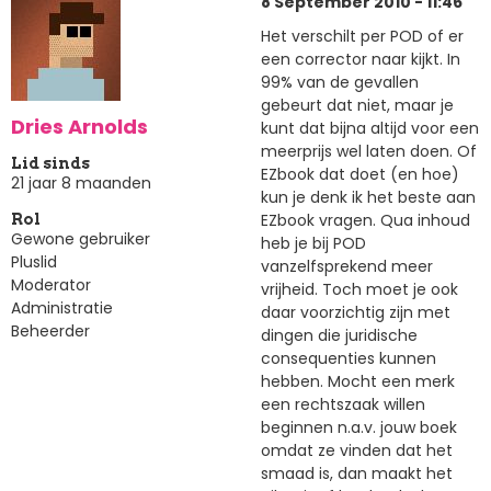
8 September 2010 - 11:46
Het verschilt per POD of er
een corrector naar kijkt. In
99% van de gevallen
gebeurt dat niet, maar je
Dries Arnolds
kunt dat bijna altijd voor een
meerprijs wel laten doen. Of
Lid sinds
EZbook dat doet (en hoe)
21 jaar 8 maanden
kun je denk ik het beste aan
EZbook vragen. Qua inhoud
Rol
Gewone gebruiker
heb je bij POD
Pluslid
vanzelfsprekend meer
Moderator
vrijheid. Toch moet je ook
Administratie
daar voorzichtig zijn met
Beheerder
dingen die juridische
consequenties kunnen
hebben. Mocht een merk
een rechtszaak willen
beginnen n.a.v. jouw boek
omdat ze vinden dat het
smaad is, dan maakt het