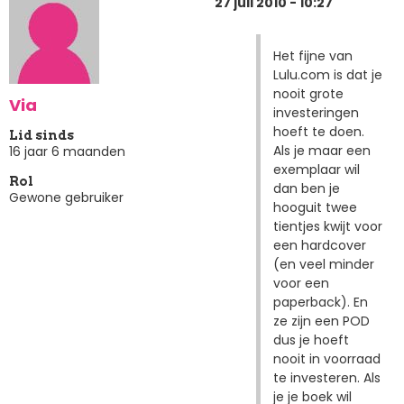
27 juli 2010 - 10:27
Het fijne van
Lulu.com is dat je
nooit grote
Via
investeringen
hoeft te doen.
Lid sinds
Als je maar een
16 jaar 6 maanden
exemplaar wil
Rol
dan ben je
Gewone gebruiker
hooguit twee
tientjes kwijt voor
een hardcover
(en veel minder
voor een
paperback). En
ze zijn een POD
dus je hoeft
nooit in voorraad
te investeren. Als
je je boek wil