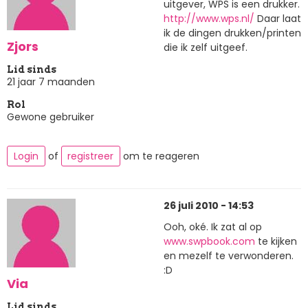
uitgever, WPS is een drukker.
http://www.wps.nl/
Daar laat
ik de dingen drukken/printen
Zjors
die ik zelf uitgeef.
Lid sinds
21 jaar 7 maanden
Rol
Gewone gebruiker
Login
of
registreer
om te reageren
26 juli 2010 - 14:53
Ooh, oké. Ik zat al op
www.swpbook.com
te kijken
en mezelf te verwonderen.
:D
Via
Lid sinds