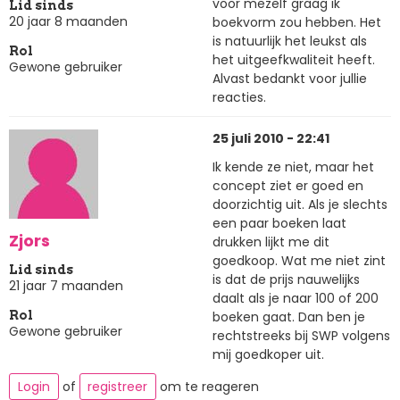
voor mezelf graag ik
Lid sinds
20 jaar 8 maanden
boekvorm zou hebben. Het
is natuurlijk het leukst als
Rol
het uitgeefkwaliteit heeft.
Gewone gebruiker
Alvast bedankt voor jullie
reacties.
25 juli 2010 - 22:41
Ik kende ze niet, maar het
concept ziet er goed en
doorzichtig uit. Als je slechts
een paar boeken laat
Zjors
drukken lijkt me dit
goedkoop. Wat me niet zint
Lid sinds
is dat de prijs nauwelijks
21 jaar 7 maanden
daalt als je naar 100 of 200
boeken gaat. Dan ben je
Rol
Gewone gebruiker
rechtstreeks bij SWP volgens
mij goedkoper uit.
Login
of
registreer
om te reageren