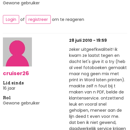
Gewone gebruiker
Login
of
registreer
om te reageren
28 juli 2010 - 19:59
zeker uitgeefkwaliteit! ik
kwam ze laatst tegen en
dacht let's give it a try (heb
al veel fotoboeken gemaakt
cruiser26
maar nog geen mix met
print in Word laten printen).
Lid sinds
maakte zelf n fout bij t
16 jaar
maken van n PDF, belde de
klantenservice. ontzettend
Rol
Gewone gebruiker
leuk en vooral snel
geholpen, meneer aan de
lijn deed t even voor me.
dat ben ik niet gewend,
daadwerkelijk service krijgen