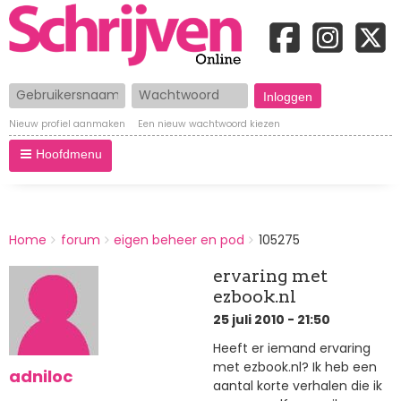
Gebruikersnaam
Wachtwoord
Nieuw profiel aanmaken
Een nieuw wachtwoord kiezen
Hoofdmenu
BREADCRUMBS
Home
forum
eigen beheer en pod
105275
You
are
ervaring met
here:
ezbook.nl
25 juli 2010 - 21:50
Heeft er iemand ervaring
met ezbook.nl? Ik heb een
adniloc
aantal korte verhalen die ik