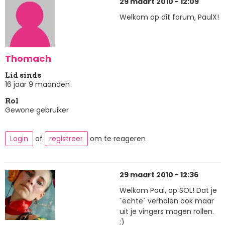
29 maart 2010 - 12:09
Welkom op dit forum, PaulX!
Thomach
Lid sinds
16 jaar 9 maanden
Rol
Gewone gebruiker
Login
of
registreer
om te reageren
29 maart 2010 - 12:36
Welkom Paul, op SOL! Dat je
´echte´ verhalen ook maar
uit je vingers mogen rollen.
;)