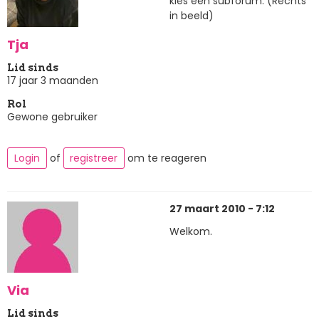
kies een subforum. (Rechts
in beeld)
Tja
Lid sinds
17 jaar 3 maanden
Rol
Gewone gebruiker
Login
of
registreer
om te reageren
27 maart 2010 - 7:12
Welkom.
Via
Lid sinds