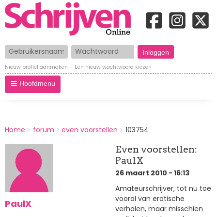
Gebruikersnaam
Wachtwoord
Nieuw profiel aanmaken
Een nieuw wachtwoord kiezen
Hoofdmenu
BREADCRUMBS
Home
forum
even voorstellen
103754
You
are
Even voorstellen:
here:
PaulX
26 maart 2010 - 16:13
Amateurschrijver, tot nu toe
vooral van erotische
PaulX
verhalen, maar misschien