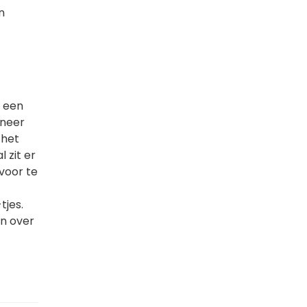
n
s een
nneer
 het
 zit er
 voor te
tjes.
en over