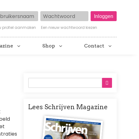
ruikersnaam
Wachtwoord
w profiel aanmaken
Een nieuw wachtwoord kiezen
azine
Shop
Contact
Lees Schrijven Magazine
t
Afbeelding
doeld
het
straties