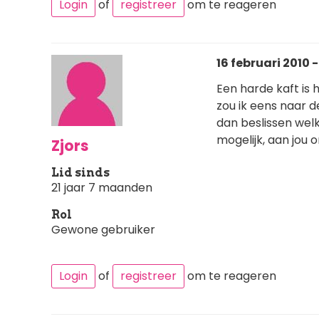
Login
of
registreer
om te reageren
16 februari 2010 -
Een harde kaft is 
zou ik eens naar d
dan beslissen welk 
mogelijk, aan jou
Zjors
Lid sinds
21 jaar 7 maanden
Rol
Gewone gebruiker
Login
of
registreer
om te reageren