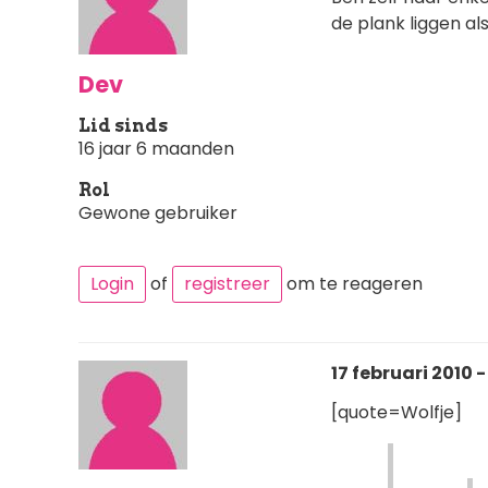
de plank liggen al
Dev
Lid sinds
16 jaar 6 maanden
Rol
Gewone gebruiker
Login
of
registreer
om te reageren
17 februari 2010 -
[quote=Wolfje]