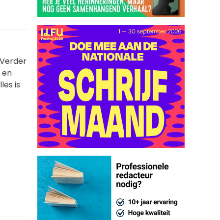
. Verder
 en
les is