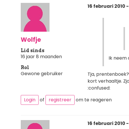
16 februari 2010 -
Wolfje
Lid sinds
16 jaar 8 maanden
Ik neem 
Rol
Gewone gebruiker
Tja, prentenboek? 
kort verhaaltje. Zj
:confused:
Login
of
registreer
om te reageren
16 februari 2010 -