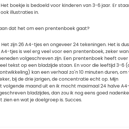
Het boekje is bedoeld voor kinderen van 3-6 jaar. Er staa
ook illustraties in.
aan dat het om een prentenboek gaat?
Het zijn 26 A4-tjes en ongeveer 24 tekeningen. Het is du
6 A4-tjes is wel erg veel voor een prentenboek, zeker wa
beneden volgeschreven zijn. Een prentenboek heeft over
l tekst op een bladzijde staan. En voor die leeftijd 3-6 (al
e ontwikkeling) kan een verhaal zo'n 10 minuten duren, om
eker, bij de drie jarigen, de concentratie echt op. Mijn
volgende maand uit en ik mocht maximaal 24 halve A4-
lgeschreven bladzijdes, dan zou ik nog eens goed nadenk
t zien en wat je doelgroep is. Succes.