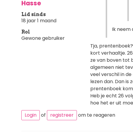
Hasse
Lid sinds
18 jaar 1 maand
Ik neem 
Rol
Gewone gebruiker
Tja, prentenboek? 
kort verhaaltje. 2
ze van boven tot 
algemeen niet tevee
veel verschil in d
lezen dan. Dan is z
prentenboek komt 
Heb je echt 26 vo
hoe het er uit moe
Login
of
registreer
om te reageren