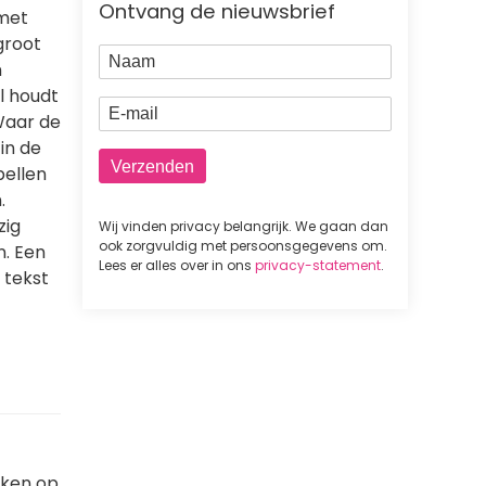
Ontvang de nieuwsbrief
 met
groot
Naam
n
l houdt
E-mail
 Waar de
in de
 bellen
.
zig
Wij vinden privacy belangrijk. We gaan dan
ook zorgvuldig met persoonsgegevens om.
n. Een
Lees er alles over in ons
privacy-statement
.
 tekst
eken op