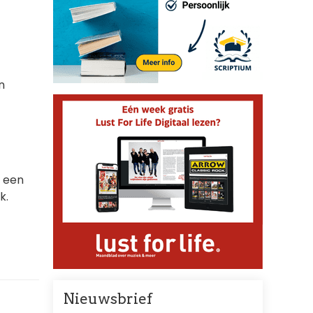
n
s een
k.
Nieuwsbrief