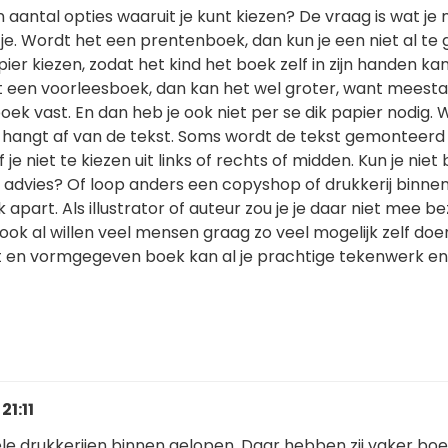
en aantal opties waaruit je kunt kiezen? De vraag is wat je
fje. Wordt het een prentenboek, dan kun je een niet al te 
ier kiezen, zodat het kind het boek zelf in zijn handen ka
 een voorleesboek, dan kan het wel groter, want meesta
oek vast. En dan heb je ook niet per se dik papier nodig.
, hangt af van de tekst. Soms wordt de tekst gemonteerd 
f je niet te kiezen uit links of rechts of midden. Kun je niet
r advies? Of loop anders een copyshop of drukkerij binnen
apart. Als illustrator of auteur zou je je daar niet mee be
ok al willen veel mensen graag zo veel mogelijk zelf doe
 en vormgegeven boek kan al je prachtige tekenwerk en
21:11
ele drukkerijen binnen gelopen. Daar hebben zij vaker bo