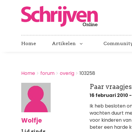
Home
Artikelen
Communit
BREADCRUMBS
Home
forum
overig
103258
You
are
Paar vraagje
here:
16 februari 2010 -
Ik heb besloten om
wachten duurt me t
Wolfje
voor kinderen van 3-
beter een harde ka
Lid sinds