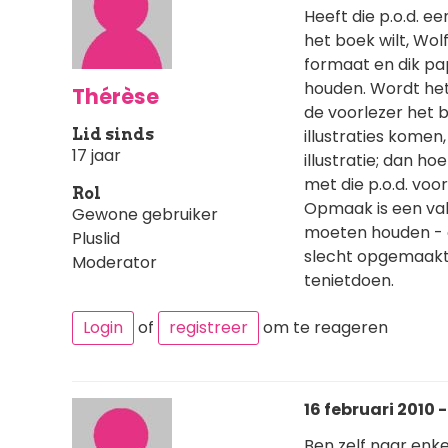
Heeft die p.o.d. e
het boek wilt, Wol
formaat en dik pap
houden. Wordt het
Thérèse
de voorlezer het b
Lid sinds
illustraties komen
17 jaar
illustratie; dan hoe
met die p.o.d. voo
Rol
Opmaak is een vak 
Gewone gebruiker
moeten houden - o
Pluslid
slecht opgemaakt
Moderator
tenietdoen.
Login
of
registreer
om te reageren
16 februari 2010 - 
Ben zelf naar enk