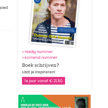
 goed
» Huidig nummer
»
komend nummer
Boek schrijven?
Laat je inspireren!
1e jaar vanaf € 21,50