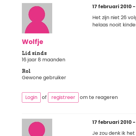
17 februari 2010 -
Het zijn niet 26 v
helaas nooit kinde
Wolfje
Lid sinds
16 jaar 8 maanden
Rol
Gewone gebruiker
Login
of
registreer
om te reageren
17 februari 2010 - 
Je zou denk ik he