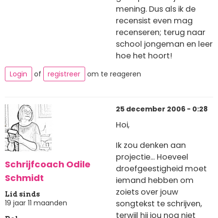
mening. Dus als ik de
recensist even mag
recenseren; terug naar
school jongeman en leer
hoe het hoort!
Login
of
registreer
om te reageren
25 december 2006 - 0:28
Hoi,
Ik zou denken aan
projectie... Hoeveel
Schrijfcoach Odile
droefgeestigheid moet
Schmidt
iemand hebben om
zoiets over jouw
Lid sinds
19 jaar 11 maanden
songtekst te schrijven,
terwijl hij jou nog niet