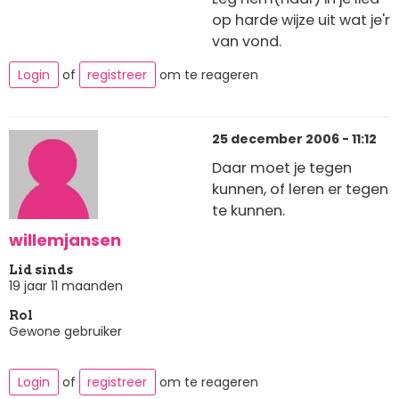
op harde wijze uit wat je'r
van vond.
Login
of
registreer
om te reageren
25 december 2006 - 11:12
Daar moet je tegen
kunnen, of leren er tegen
te kunnen.
willemjansen
Lid sinds
19 jaar 11 maanden
Rol
Gewone gebruiker
Login
of
registreer
om te reageren