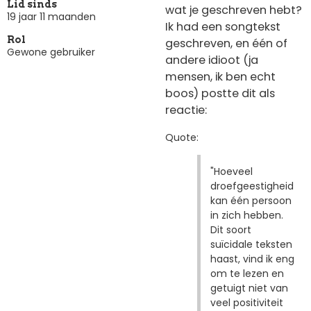
Lid sinds
wat je geschreven hebt?
19 jaar 11 maanden
Ik had een songtekst
Rol
geschreven, en één of
Gewone gebruiker
andere idioot (ja
mensen, ik ben echt
boos) postte dit als
reactie:
Quote:
"Hoeveel
droefgeestigheid
kan één persoon
in zich hebben.
Dit soort
suïcidale teksten
haast, vind ik eng
om te lezen en
getuigt niet van
veel positiviteit