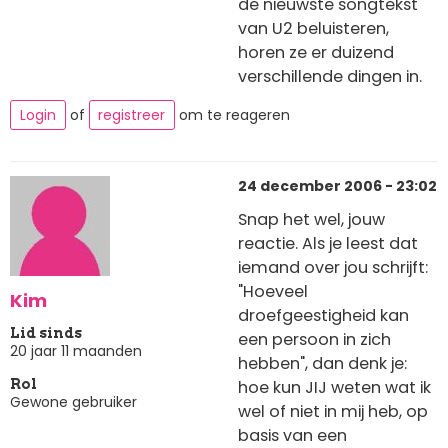
de nieuwste songtekst
van U2 beluisteren,
horen ze er duizend
verschillende dingen in.
Login
of
registreer
om te reageren
24 december 2006 - 23:02
Snap het wel, jouw
reactie. Als je leest dat
iemand over jou schrijft:
"Hoeveel
Kim
droefgeestigheid kan
Lid sinds
een persoon in zich
20 jaar 11 maanden
hebben", dan denk je:
hoe kun JIJ weten wat ik
Rol
Gewone gebruiker
wel of niet in mij heb, op
basis van een