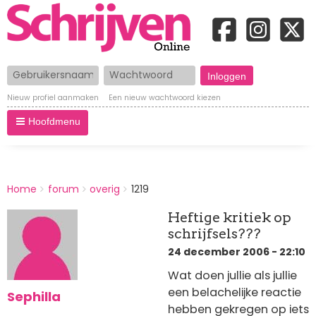
Gebruikersnaam
Wachtwoord
Nieuw profiel aanmaken
Een nieuw wachtwoord kiezen
Hoofdmenu
BREADCRUMBS
Home
forum
overig
1219
You
are
Heftige kritiek op
here:
schrijfsels???
24 december 2006 - 22:10
Wat doen jullie als jullie
een belachelijke reactie
Sephilla
hebben gekregen op iets