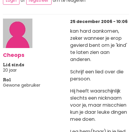
Login
of
registreer
om te reageren
25 december 2006 - 10:06
kan hard aankomen,
zeker wanneer je erop
gevierd bent om je 'kind'
te laten zien aan
Cheops
anderen.
Lid sinds
20 jaar
Schrijf een lied over die
persoon.
Rol
Gewone gebruiker
Hij heeft waarschijnlijk
slechts een nicknaam
voor je, maar miscchien
kun je daar leuke dingen
mee doen.
Leg hem(haar) in je lied