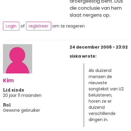
droefgeestig bent. Dus
die conclusie van hem
slaat nergens op.
Login
of
registreer
om te reageren
24 december 2006 - 23:02
siska wrote:
Als duizend
mensen de
Kim
nieuwste
songtekst van U2
Lid sinds
beluisteren,
20 jaar 11 maanden
horen ze er
Rol
duizend
Gewone gebruiker
verschillende
dingen in.