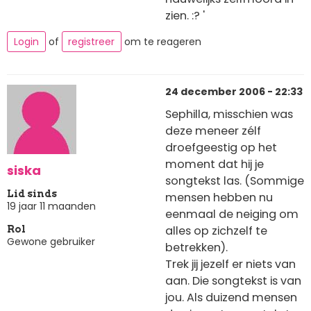
zien. :? '
Login
of
registreer
om te reageren
24 december 2006 - 22:33
Sephilla, misschien was
deze meneer zélf
droefgeestig op het
moment dat hij je
siska
songtekst las. (Sommige
Lid sinds
mensen hebben nu
19 jaar 11 maanden
eenmaal de neiging om
alles op zichzelf te
Rol
Gewone gebruiker
betrekken).
Trek jij jezelf er niets van
aan. Die songtekst is van
jou. Als duizend mensen