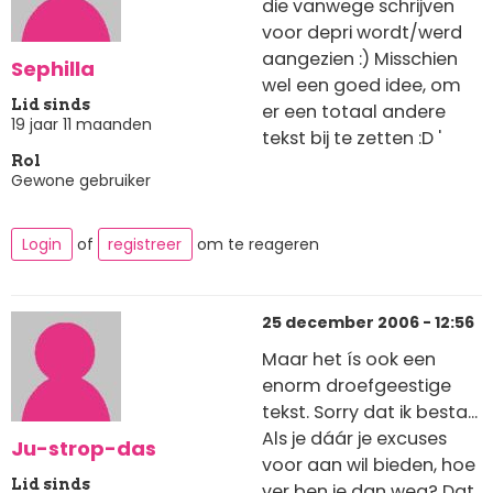
die vanwege schrijven
voor depri wordt/werd
aangezien :) Misschien
Sephilla
wel een goed idee, om
Lid sinds
er een totaal andere
19 jaar 11 maanden
tekst bij te zetten :D '
Rol
Gewone gebruiker
Login
of
registreer
om te reageren
25 december 2006 - 12:56
Maar het ís ook een
enorm droefgeestige
tekst. Sorry dat ik besta...
Als je dáár je excuses
Ju-strop-das
voor aan wil bieden, hoe
Lid sinds
ver ben je dan weg? Dat