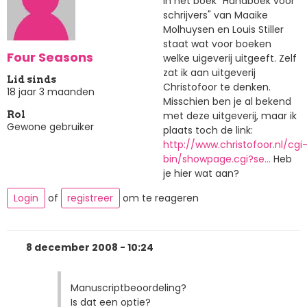
In het boek "Handboek voor
schrijvers" van Maaike
Molhuysen en Louis Stiller
staat wat voor boeken
Four Seasons
welke uigeverij uitgeeft. Zelf
zat ik aan uitgeverij
Lid sinds
Christofoor te denken.
18 jaar 3 maanden
Misschien ben je al bekend
met deze uitgeverij, maar ik
Rol
Gewone gebruiker
plaats toch de link:
http://www.christofoor.nl/cgi
bin/showpage.cgi?se…
Heb
je hier wat aan?
Login
of
registreer
om te reageren
8 december 2008 - 10:24
Manuscriptbeoordeling?
Is dat een optie?