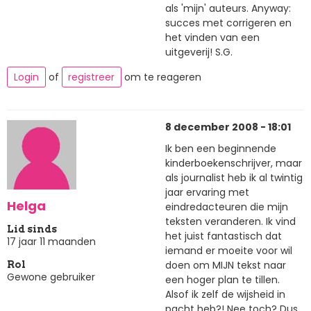
als 'mijn' auteurs. Anyway:
succes met corrigeren en
het vinden van een
uitgeverij! S.G.
Login
of
registreer
om te reageren
8 december 2008 - 18:01
Ik ben een beginnende
kinderboekenschrijver, maar
als journalist heb ik al twintig
jaar ervaring met
Helga
eindredacteuren die mijn
teksten veranderen. Ik vind
Lid sinds
het juist fantastisch dat
17 jaar 11 maanden
iemand er moeite voor wil
doen om MIJN tekst naar
Rol
Gewone gebruiker
een hoger plan te tillen.
Alsof ik zelf de wijsheid in
pacht heb?! Nee toch? Dus