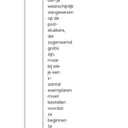
ben je
waarschijnlijk
aangewezen
op de
pod-
drukkers,
die
zogenaamd
gratis
zijn,
maar
bij wie
je een
x-
aantal
exemplaren
moet
bestellen
voordat
ze
beginnen
te