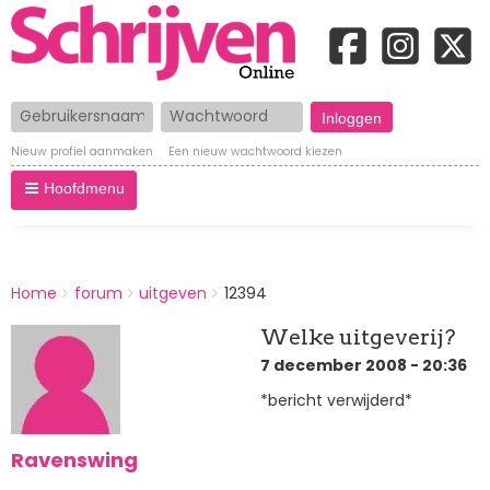
Gebruikersnaam
Wachtwoord
Nieuw profiel aanmaken
Een nieuw wachtwoord kiezen
Hoofdmenu
BREADCRUMBS
Home
forum
uitgeven
12394
You
are
Welke uitgeverij?
here:
7 december 2008 - 20:36
*bericht verwijderd*
Ravenswing