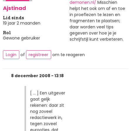
demonen.nl/
Misschien
Ajstinad
helpt het ook om af en toe
in proeflezen te lezen en
Lid sinds
fragmenten te plaatsen;
19 jaar 2 maanden
daar worden veel tips
gegeven over hoe je je
Rol
Gewone gebruiker
schrijfstijl kunt verbeteren.
Login
of
registreer
om te reageren
8 december 2008 - 13:18
[ ... ] Een uitgever
gaat geljk
rekenen: daar zit
nog zoveel
redactiewerk in,
tegen zoveel
eurootjes, dat