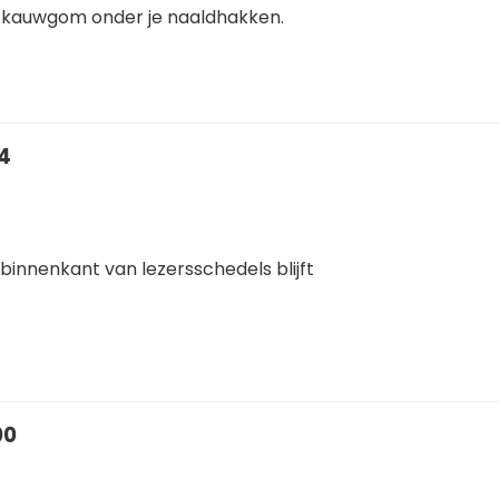
ls kauwgom onder je naaldhakken.
14
e binnenkant van lezersschedels blijft
00