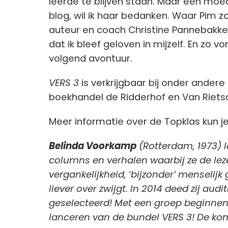
leerde te blijven staan. Maar een moed
blog, wil ik haar bedanken. Waar Pim zo
auteur en coach Christine Pannebakker, 
dat ik bleef geloven in mijzelf. En zo v
volgend avontuur.
VERS 3
is verkrijgbaar bij onder andere
boekhandel de Ridderhof en Van Riets
Meer informatie over de Topklas kun j
Belinda Voorkamp
(Rotterdam, 1973) le
columns en verhalen waarbij ze de lez
vergankelijkheid, ‘bijzonder’ menselijk
liever over zwijgt. In 2014 deed zij au
geselecteerd! Met een groep beginnende
lanceren van de bundel VERS 3! De ko