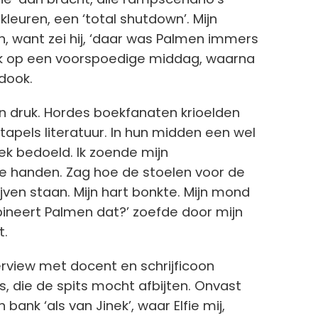
leuren, een ‘total shutdown’. Mijn
, want zei hij, ‘daar was Palmen immers
 ik op een voorspoedige middag, waarna
 dook.
 druk. Hordes boekfanaten krioelden
stapels literatuur. In hun midden een wel
eek bedoeld. Ik zoende mijn
e handen. Zag hoe de stoelen voor de
jven staan. Mijn hart bonkte. Mijn mond
ineert Palmen dat?’ zoefde door mijn
t.
erview met docent en schrijficoon
, die de spits mocht afbijten. Onvast
ank ‘als van Jinek’, waar Elfie mij,