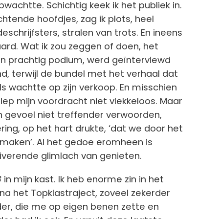
wachtte. Schichtig keek ik het publiek in.
tende hoofdjes, zag ik plots, heel
eschrijfsters, stralen van trots. En ineens
aard. Wat ik zou zeggen of doen, het
een prachtig podium, werd geïnterviewd
nd, terwijl de bundel met het verhaal dat
ls wachtte op zijn verkoop. En misschien
iep mijn voordracht niet vlekkeloos. Maar
n gevoel niet treffender verwoorden,
cering, op het hart drukte, ‘dat we door het
 maken’. Al het gedoe eromheen is
tiverende glimlach van genieten.
3
in mijn kast. Ik heb enorme zin in het
 na het Topklastraject, zoveel zekerder
ader, die me op eigen benen zette en