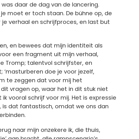
 was daar de dag van de lancering.
je moet er toch staan. De bühne op, de
 je verhaal en schrijfproces, en last but
n, en bewees dat mijn identiteit als
 voor een fragment uit mijn verhaal,
ie Tromp; talentvol schrijfster, en
t; ‘masturberen doe je voor jezelf,
 om te zeggen dat voor mij het
it vragen op, waar het in dit stuk niet
 vooral schrijf voor mij. Het is expressie
kt, is dat fantastisch, omdat we ons dan
verbinden.
ug naar mijn onzekere ik, die thuis,
e’ aan bracht, alle rampscenario’s