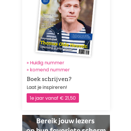
» Huidig nummer
»
komend nummer
Boek schrijven?
Laat je inspireren!
1e jaar vanaf € 21,50