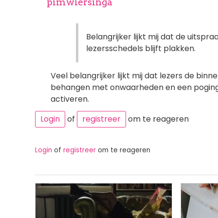
pimwiersinga
Belangrijker lijkt mij dat de uitsp
lezersschedels blijft plakken.
Veel belangrijker lijkt mij dat lezers de bin
behangen met onwaarheden en een poging 
activeren.
Login
of
registreer
om te reageren
Login
of
registreer
om te reageren
Afbeelding
Afbeeldi