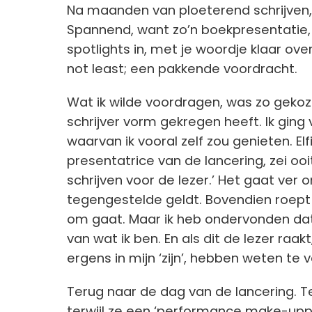
Na maanden van ploeterend schrijven,
Spannend, want zo’n boekpresentatie, 
spotlights in, met je woordje klaar over
not least; een pakkende voordracht.
Wat ik wilde voordragen, was zo gekoze
schrijver vorm gekregen heeft. Ik ging
waarvan ik vooral zelf zou genieten. Elf
presentatrice van de lancering, zei ooi
schrijven voor de lezer.’ Het gaat ver
tegengestelde geldt. Bovendien roept d
om gaat. Maar ik heb ondervonden dat ik
van wat ik ben. En als dit de lezer raa
ergens in mijn ‘zijn’, hebben weten te 
Terug naar de dag van de lancering. Ter
terwijl ze een ‘performance make-uppi