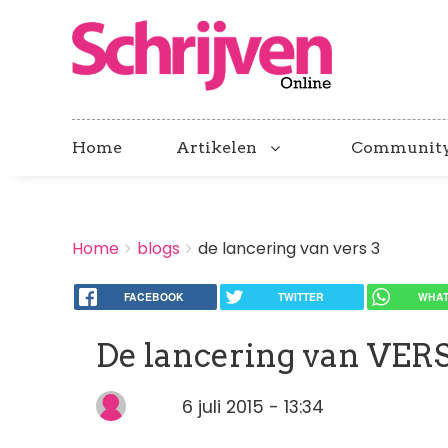
Home
Artikelen
Communit
BREADCRUMBS
Home
blogs
de lancering van vers 3
You
are
here:
FACEBOOK
TWITTER
WHAT
De lancering van VERS
6 juli 2015 - 13:34