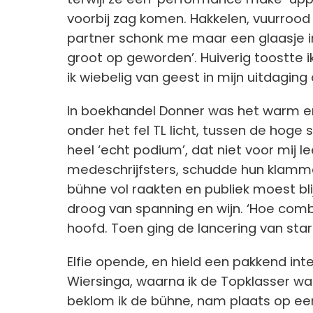
voorbij zag komen. Hakkelen, vuurrood k
partner schonk me maar een glaasje in
groot op geworden’. Huiverig toostte
ik wiebelig van geest in mijn uitdaging
In boekhandel Donner was het warm en
onder het fel TL licht, tussen de hoge 
heel ‘echt podium’, dat niet voor mij l
medeschrijfsters, schudde hun klamm
bühne vol raakten en publiek moest bli
droog van spanning en wijn. ‘Hoe comb
hoofd. Toen ging de lancering van star
Elfie opende, en hield een pakkend int
Wiersinga, waarna ik de Topklasser was
beklom ik de bühne, nam plaats op een b