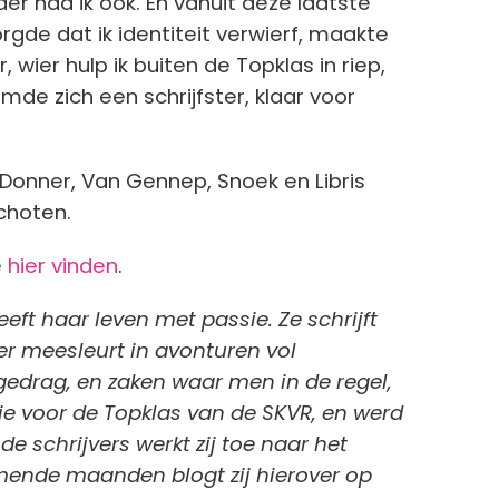
er had ik ook. En vanuit deze laatste
rgde dat ik identiteit verwierf, maakte
wier hulp ik buiten de Topklas in riep,
ormde zich een schrijfster, klaar voor
 Donner, Van Gennep, Snoek en Libris
choten.
e
hier vinden
.
eft haar leven met passie. Ze schrijft
er meesleurt in avonturen vol
 gedrag, en zaken waar men in de regel,
ditie voor de Topklas van de SKVR, en werd
 schrijvers werkt zij toe naar het
mende maanden blogt zij hierover op