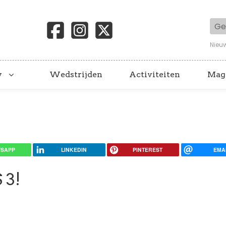
Geb
Nieu
y
Wedstrijden
Activiteiten
Mag
SAPP
LINKEDIN
PINTEREST
EMA
 3!