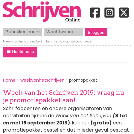
Gebruikersnaam
Wachtwoord
Nieuw profiel aanmaken
Een nieuw wachtwoord kiezen
Hoofdmenu
BREADCRUMBS
Home
weekvanhetschrijven
promopakket
You
are
Week van het Schrijven 2019: vraag nu
here:
je promotiepakket aan!
Schrijfdocenten en andere organisatoren van
activiteiten tijdens de
Week van het Schrijven
(
8 tot
en met 15 september 2019)
,
kunnen
(gratis)
een
promotiepakket bestellen dat in ieder geval bestaat