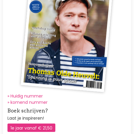
» Huidig nummer
»
komend nummer
Boek schrijven?
Laat je inspireren!
1e jaar vanaf € 21,50