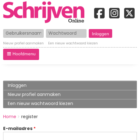
Gebruikersnaam
Wachtwoord
Nieuw profiel aanmaken
Een nieuw wachtwoord kiezen
Hoofdmenu
Primary
Inloggen
tabs
Nieuw profiel aanmaken
(actieve
tabblad)
Een nieuw wachtwoord kiezen
BREADCRUMBS
Home
register
You
are
E-mailadres
here: