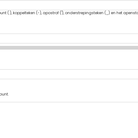
t (.), koppelteken (-), apostrof ('), onderstrepingsteken (_) en het apenst
ount.