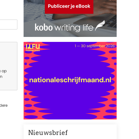
u op
en
dere
Nieuwsbrief