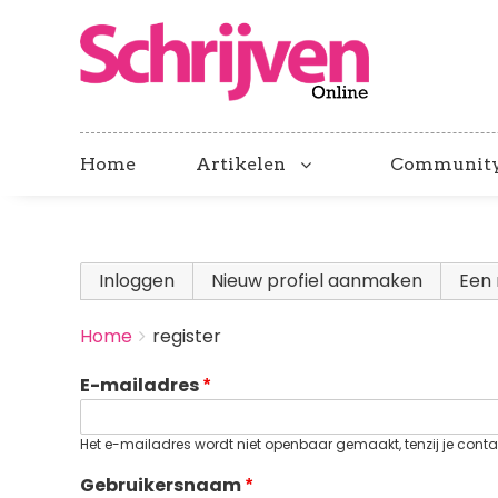
Home
Artikelen
Communit
Primary
Inloggen
Nieuw profiel aanmaken
(actieve
Een 
tabs
BREADCRUMBS
Home
register
You
are
E-mailadres
here:
Het e-mailadres wordt niet openbaar gemaakt, tenzij je contac
Gebruikersnaam