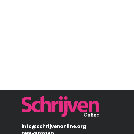
Afbeelding
info@schrijvenonline.org
088-1102090