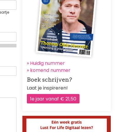
aartje
» Huidig nummer
»
komend nummer
Boek schrijven?
Laat je inspireren!
1e jaar vanaf € 21,50