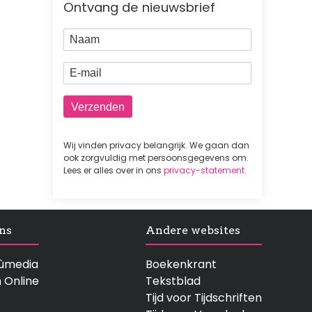
Ontvang de nieuwsbrief
Naam
E-mail
Wij vinden privacy belangrijk. We gaan dan
ook zorgvuldig met persoonsgegevens om.
Lees er alles over in ons
privacy-statement
.
ns
Andere websites
rtùmedia
Boekenkrant
n Online
Tekstblad
Tijd voor Tijdschriften