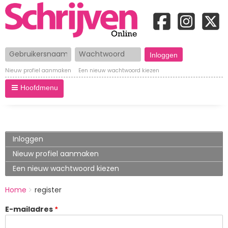
Gebruikersnaam
Wachtwoord
Nieuw profiel aanmaken
Een nieuw wachtwoord kiezen
Hoofdmenu
Primary
Inloggen
tabs
Nieuw profiel aanmaken
(actieve
tabblad)
Een nieuw wachtwoord kiezen
BREADCRUMBS
Home
register
You
are
E-mailadres
here: