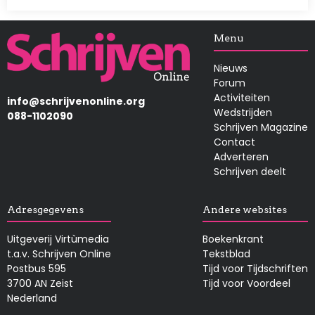
Afbeelding
Menu
Nieuws
Forum
Activiteiten
info@schrijvenonline.org
Wedstrijden
088-1102090
Schrijven Magazine
Contact
Adverteren
Schrijven deelt
Adresgegevens
Andere websites
Uitgeverij Virtùmedia
Boekenkrant
t.a.v. Schrijven Online
Tekstblad
Postbus 595
Tijd voor Tijdschriften
3700 AN Zeist
Tijd voor Voordeel
Nederland