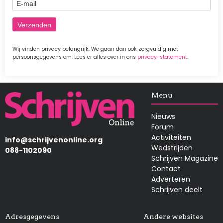
E-mail
Wij vinden privacy belangrijk. We gaan dan ook zorgvuldig met
persoonsgegevens om. Lees er alles over in ons
privacy-statement
.
Afbeelding
Menu
Nieuws
Forum
Activiteiten
info@schrijvenonline.org
Wedstrijden
088-1102090
Schrijven Magazine
Contact
Adverteren
Schrijven deelt
Adresgegevens
Andere websites