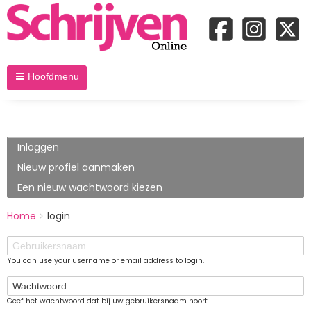
Hoofdmenu
Primary
Inloggen
(actieve
tabblad)
tabs
Nieuw profiel aanmaken
Een nieuw wachtwoord kiezen
BREADCRUMBS
Home
login
You
are
Gebruikersnaam
here:
You can use your username or email address to login.
Wachtwoord
Geef het wachtwoord dat bij uw gebruikersnaam hoort.