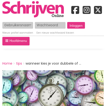
Gebruikersnaam
Wachtwoord
Nieuw profiel aanmaken
Een nieuw wachtwoord kiezen
Hoofdmenu
BREADCRUMBS
Home
tips
wanneer kies je voor dubbele of ...
You
are
Afbeelding
here: