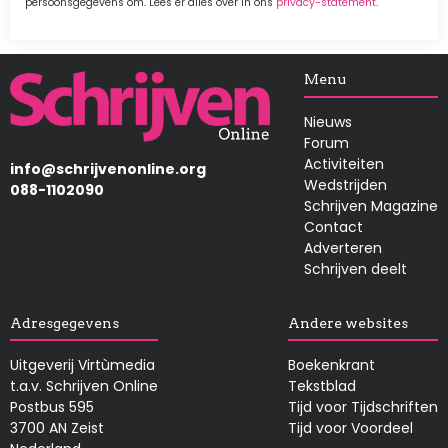
persoonsgegevens om. Lees er alles over in ons
privacy-statement
.
Afbeelding
Menu
Nieuws
Forum
Activiteiten
info@schrijvenonline.org
Wedstrijden
088-1102090
Schrijven Magazine
Contact
Adverteren
Schrijven deelt
Adresgegevens
Andere websites
Uitgeverij Virtùmedia
Boekenkrant
t.a.v. Schrijven Online
Tekstblad
Postbus 595
Tijd voor Tijdschriften
3700 AN Zeist
Tijd voor Voordeel