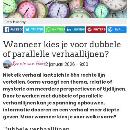
Foto: Pixabay
FACEBOOK
TWITTER
WHATSAPP
LINKEDIN
PINTEREST
EMAIL
Wanneer kies je voor dubbele
of parallelle verhaallijnen?
Renate van Holst
2 januari 2026 - 9:00
Niet elk verhaal laat zich in één rechte lijn
vertellen. Soms vraagt een thema, relatie of
mysterie om meerdere perspectieven of tijdlijnen.
Door te werken met dubbele of parallelle
verhaallijnen kan je spanning opbouwen,
informatie doseren en een verhaal meer diepte
geven. Maar wanneer kies je voor welke vorm?
Dubbele verhaallijnen