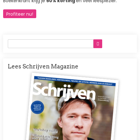
Boekenkrant krijg je
50% korting
én veel leesplezier.
Profiteer nu!
Lees Schrijven Magazine
Afbeelding