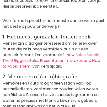
heb 10 succesvolle non-fictie boekmodellen voor je.
Hierbij bespreek ik de eerste 5.
Welk format spreekt je het meeste aan en welke past
het beste bij jouw onderwerp?
1. Het meest-gemaakte-fouten boek
Mensen zijn altijd geïnteresseerd om te leren over
fouten die ze kunnen vermijden, dus is dit een
populair format. Een voorbeeld? ‘
New Sales Speak:
The 9 Biggest Sales Presentation mistakes and How
to Avoid Them
’ van Terri Sjodin.
2. Memoires of (auto)biografie
Memoires en (auto)biografieën staan vaak op
bestsellerlijsten. Veel mensen zouden willen weten
hoe Richard Branson tot zijn succes is gekomen en
wat er nu precies met Monica Lewinsky is gebeurd
toen zij stagiaire was op het Witte Huis.