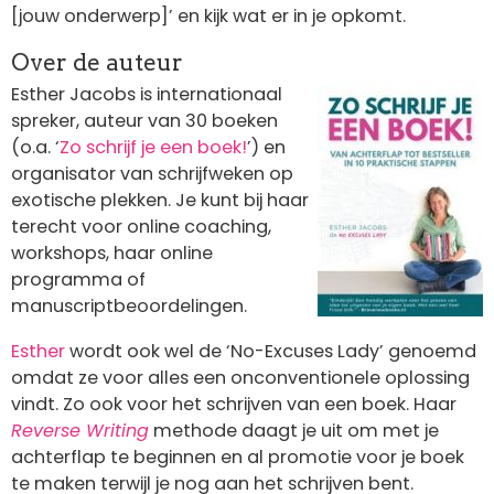
[jouw onderwerp]’ en kijk wat er in je opkomt.
Over de auteur
Afbeelding
Esther Jacobs is internationaal
spreker, auteur van 30 boeken
(o.a. ‘
Zo schrijf je een boek!
’) en
organisator van schrijfweken op
exotische plekken. Je kunt bij haar
terecht voor online coaching,
workshops, haar online
programma of
manuscriptbeoordelingen.
Esther
wordt ook wel de ‘No-Excuses Lady’ genoemd
omdat ze voor alles een onconventionele oplossing
vindt. Zo ook voor het schrijven van een boek. Haar
Reverse Writing
methode daagt je uit om met je
achterflap te beginnen en al promotie voor je boek
te maken terwijl je nog aan het schrijven bent.