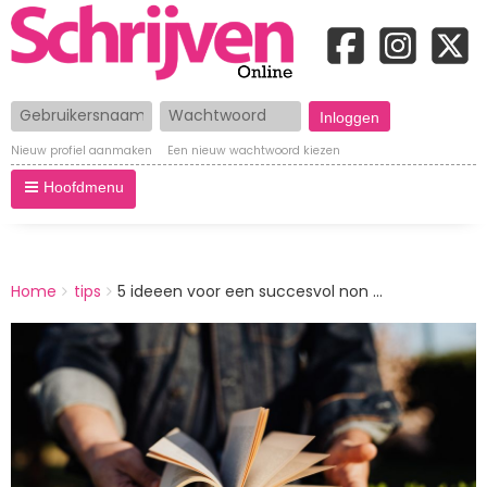
Gebruikersnaam
Wachtwoord
Nieuw profiel aanmaken
Een nieuw wachtwoord kiezen
Hoofdmenu
BREADCRUMBS
Home
tips
5 ideeen voor een succesvol non ...
You
are
Afbeelding
here: