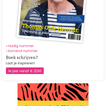
» Huidig nummer
»
komend nummer
Boek schrijven?
Laat je inspireren!
1e jaar vanaf € 21,50