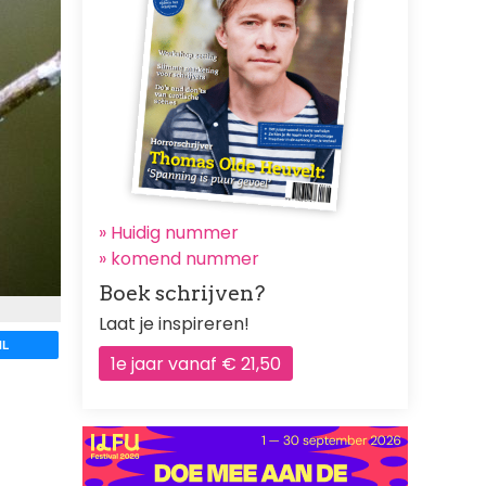
» Huidig nummer
»
komend nummer
Boek schrijven?
Laat je inspireren!
IL
1e jaar vanaf € 21,50