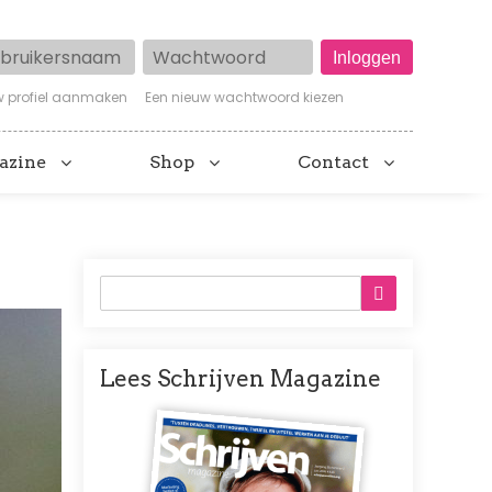
ruikersnaam
Wachtwoord
w profiel aanmaken
Een nieuw wachtwoord kiezen
azine
Shop
Contact
Lees Schrijven Magazine
Afbeelding