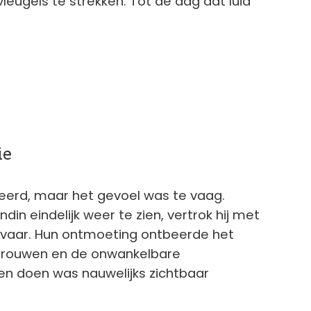
leugels te strekken. Tot de dag dat luid
ie
keerd, maar het gevoel was te vaag.
ndin eindelijk weer te zien, vertrok hij met
gevaar. Hun ontmoeting ontbeerde het
rtrouwen en de onwankelbare
en doen was nauwelijks zichtbaar