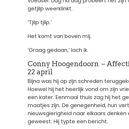
voedsel. Dag na dag probeert het zijn v
getjilp weerklinkt.
‘Tjilp tjilp.’
Het komt van boven mij.
‘Graag gedaan,’ lach ik.
Conny Hoogendoorn – Affect
22 april
Bijna was hij op zijn schreden terugge
Hoewel hij het heerlijk vond om zijn vrie
een kater. Eenmaal thuis zag hij het 
maatjes zijn. De genegenheid, hun ve
nieuwsgierigheid naar elkaars denken 
geweest. Hij typte een bericht.