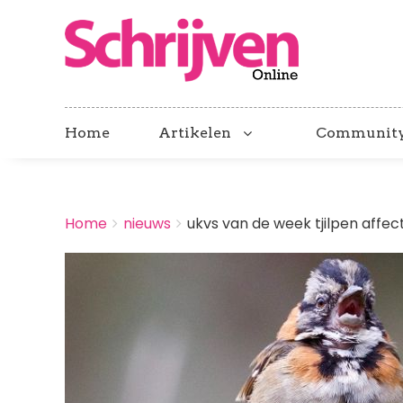
Home
Artikelen
Communit
BREADCRUMBS
Home
nieuws
ukvs van de week tjilpen affecti
You
are
Afbeelding
here: