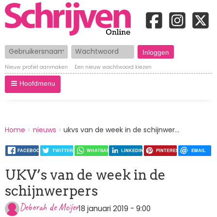
Gebruikersnaam
Wachtwoord
Nieuw profiel aanmaken
Een nieuw wachtwoord kiezen
Hoofdmenu
BREADCRUMBS
Home
nieuws
ukvs van de week in de schijnwer...
You
are
here:
FACEBOOK
TWITTER
WHATSAPP
LINKEDIN
PINTEREST
EMAIL
UKV’s van de week in de
schijnwerpers
Deborah de Meijer
18 januari 2019 - 9:00