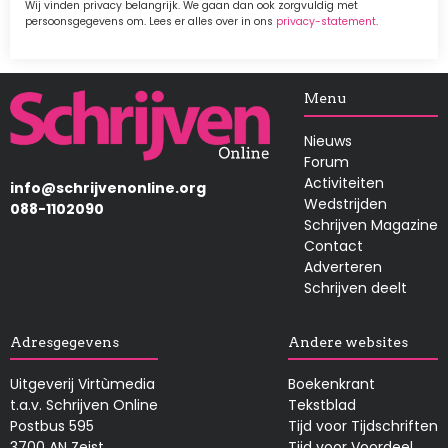
Wij vinden privacy belangrijk. We gaan dan ook zorgvuldig met
persoonsgegevens om. Lees er alles over in ons
privacy-statement
.
Afbeelding
Menu
Nieuws
Forum
Activiteiten
info@schrijvenonline.org
Wedstrijden
088-1102090
Schrijven Magazine
Contact
Adverteren
Schrijven deelt
Adresgegevens
Andere websites
Uitgeverij Virtùmedia
Boekenkrant
t.a.v. Schrijven Online
Tekstblad
Postbus 595
Tijd voor Tijdschriften
3700 AN Zeist
Tijd voor Voordeel