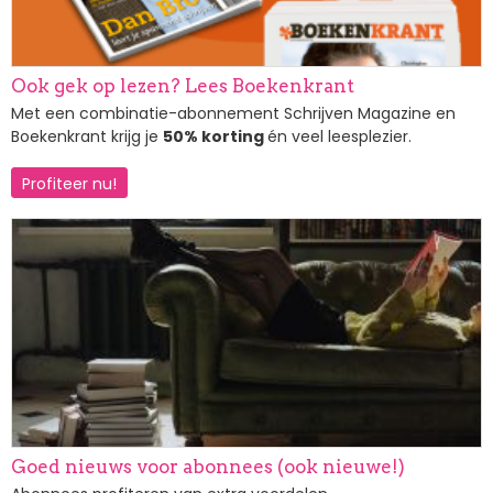
Ook gek op lezen? Lees Boekenkrant
Met een combinatie-abonnement Schrijven Magazine en
Boekenkrant krijg je
50% korting
én veel leesplezier.
Profiteer nu!
Afbeelding
Goed nieuws voor abonnees (ook nieuwe!)