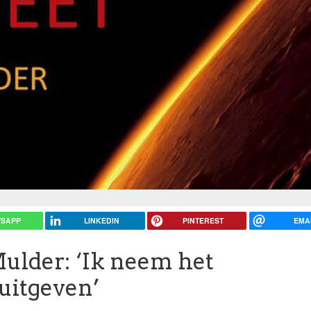
SAPP
LINKEDIN
PINTEREST
EMA
Mulder: ‘Ik neem het
 uitgeven’