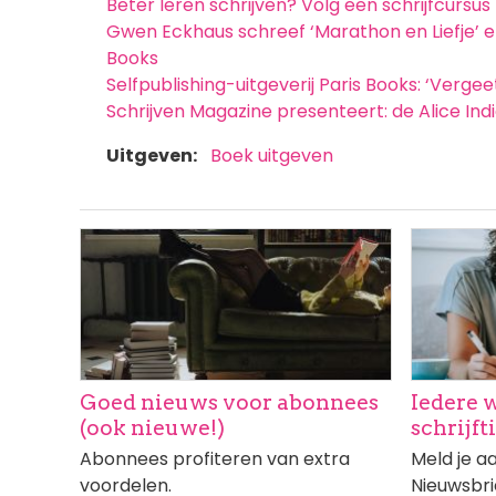
Beter leren schrijven? Volg een schrijfcursus
Gwen Eckhaus schreef ‘Marathon en Liefje’ en
Books
Selfpublishing-uitgeverij Paris Books: ‘Vergee
Schrijven Magazine presenteert: de Alice Indi
Uitgeven
Boek uitgeven
Afbeelding
Afbeeldi
Goed nieuws voor abonnees
Iedere 
(ook nieuwe!)
schrijft
Abonnees profiteren van extra
Meld je a
voordelen.
Nieuwsbri