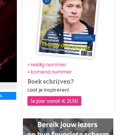
» Huidig nummer
»
komend nummer
Boek schrijven?
Laat je inspireren!
IL
1e jaar vanaf € 21,50