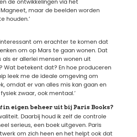
n de ontwikkelingen via het
Magneet, maar de beelden worden
te houden.’
t interessant om erachter te komen dat
adenken om op Mars te gaan wonen. Dat
s als er allerlei mensen wonen uit
t? Wat betekent dat? En hoe produceren
chip leek me de ideale omgeving om
ek, omdat er van alles mis kan gaan en
n fysiek zwaar, ook mentaal.’
t
in eigen beheer uit bij Paris Books?
aliteit. Daarbij houd ik zelf de controle
eel serieus, een boek uitgeven. Paris
twerk om zich heen en het helpt ook dat