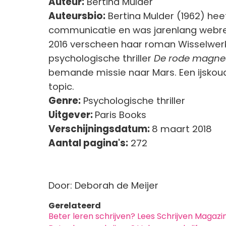
Auteur:
Bertina Mulder
Auteursbio:
Bertina Mulder (1962) hee
communicatie en was jarenlang webreda
2016 verscheen haar roman Wisselwerk
psychologische thriller
De rode magne
bemande missie naar Mars. Een ijskou
topic.
Genre:
Psychologische thriller
Uitgever:
Paris Books
Verschijningsdatum:
8 maart 2018
Aantal pagina's:
272
Door: Deborah de Meijer
Gerelateerd
Beter leren schrijven? Lees Schrijven Magazi