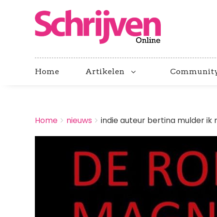
Home
Artikelen
Communit
BREADCRUMBS
Home
nieuws
indie auteur bertina mulder ik n.
You
are
Afbeelding
here: