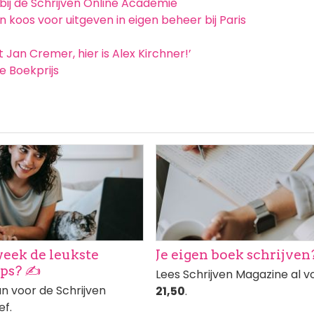
 bij de Schrijven Online Academie
 koos voor uitgeven in eigen beheer bij Paris
t Jan Cremer, hier is Alex Kirchner!’
e Boekprijs
ng
Afbeelding
week de leukste
Je eigen boek schrijven
ips? ✍️
Lees Schrijven Magazine al 
an voor de Schrijven
21,50
.
ef.