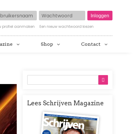
ruikersnaam
Wachtwoord
w profiel aanmaken
Een nieuw wachtwoord kiezen
azine
Shop
Contact
Lees Schrijven Magazine
Afbeelding