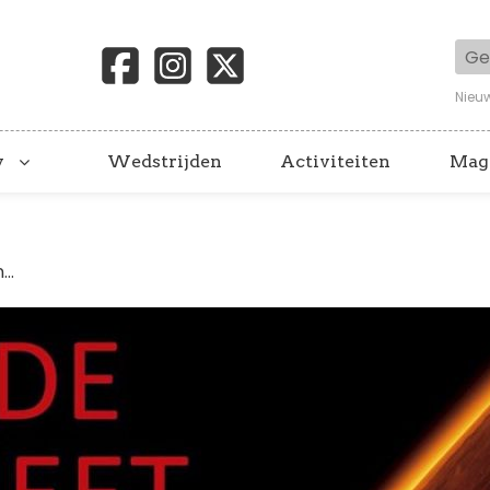
Geb
Nieu
y
Wedstrijden
Activiteiten
Mag
..