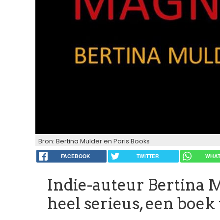
Bron: Bertina Mulder en Paris Books
FACEBOOK
TWITTER
WHAT
Indie-auteur Bertina 
heel serieus, een boek