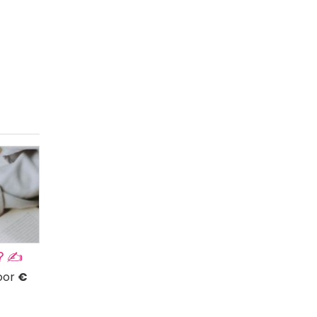
? ✍️
voor
€