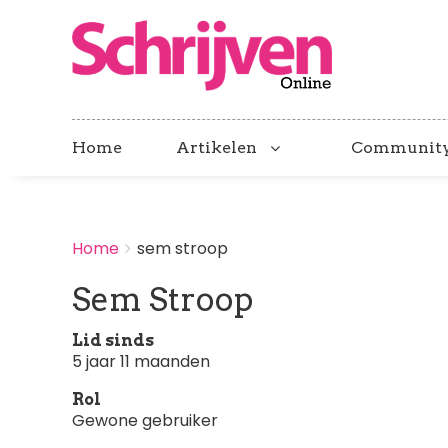
Home
Artikelen
Communit
BREADCRUMBS
Home
sem stroop
You
are
Sem Stroop
here:
Lid sinds
5 jaar 11 maanden
Rol
Gewone gebruiker