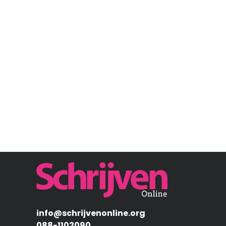
Afbeelding
info@schrijvenonline.org
088-1102090