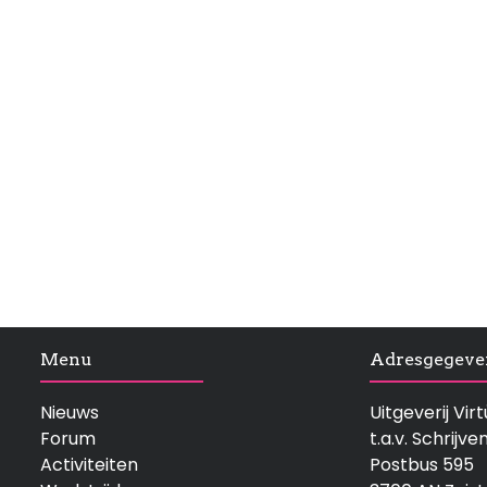
Menu
Adresgegeve
Nieuws
Uitgeverij Vi
Forum
t.a.v. Schrijve
Activiteiten
Postbus 595