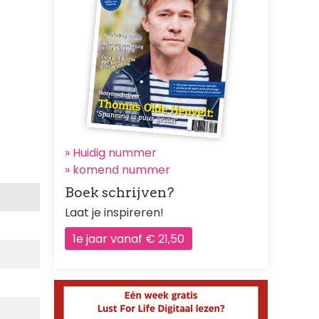
» Huidig nummer
»
komend nummer
Boek schrijven?
Laat je inspireren!
1e jaar vanaf € 21,50