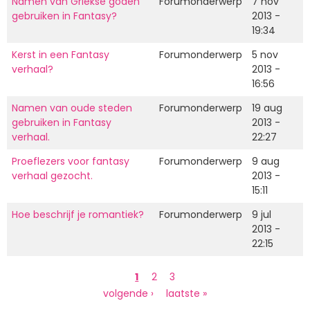
Namen van Griekse goden
Forumonderwerp
7 nov
gebruiken in Fantasy?
2013 -
19:34
Kerst in een Fantasy
Forumonderwerp
5 nov
verhaal?
2013 -
16:56
Namen van oude steden
Forumonderwerp
19 aug
gebruiken in Fantasy
2013 -
verhaal.
22:27
Proeflezers voor fantasy
Forumonderwerp
9 aug
verhaal gezocht.
2013 -
15:11
Hoe beschrijf je romantiek?
Forumonderwerp
9 jul
2013 -
22:15
Paginering
Huidige
1
Page
2
Page
3
pagina
Volgende
volgende ›
Laatste
laatste »
pagina
pagina