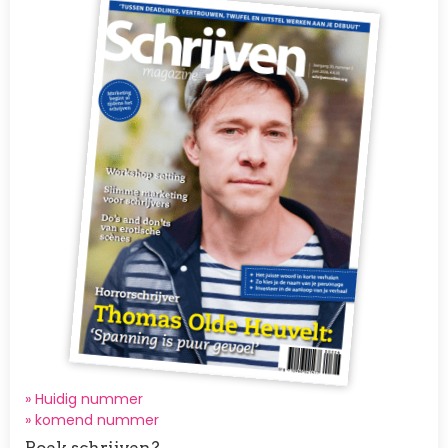
» Huidig nummer
»
komend nummer