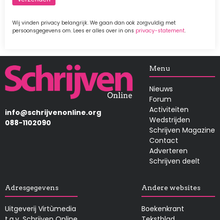
Wij vinden privacy belangrijk. We gaan dan ook zorgvuldig met
persoonsgegevens om. Lees er alles over in ons
privacy-statement
.
Afbeelding
Menu
Nieuws
Forum
Activiteiten
info@schrijvenonline.org
Wedstrijden
088-1102090
Schrijven Magazine
Contact
Adverteren
Schrijven deelt
Adresgegevens
Andere websites
Uitgeverij Virtùmedia
Boekenkrant
t.a.v. Schrijven Online
Tekstblad