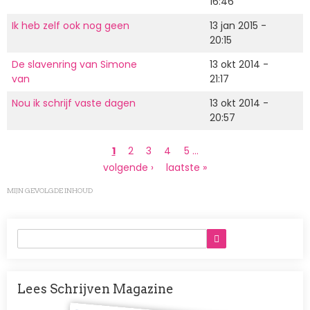
16:46
Ik heb zelf ook nog geen
13 jan 2015 -
20:15
De slavenring van Simone
13 okt 2014 -
van
21:17
Nou ik schrijf vaste dagen
13 okt 2014 -
20:57
Paginering
Huidige
1
Page
2
Page
3
Page
4
Page
5
…
pagina
Volgende
volgende ›
Laatste
laatste »
pagina
pagina
MIJN GEVOLGDE INHOUD
Lees Schrijven Magazine
Afbeelding