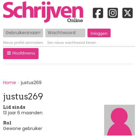
Gebruikersnaam
Wachtwoord
Nieuw profiel aanmaken
Een nieuw wachtwoord kiezen
Hoofdmenu
BREADCRUMBS
Home
justus269
You
are
justus269
here:
Lid sinds
13 jaar 6 maanden
Rol
Gewone gebruiker