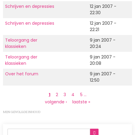
Schrijven en depressies
12 jan 2007 -
22:30
Schrijven en depressies
12 jan 2007 -
22:21
Teloorgang der
9 jan 2007 -
klassieken
20:24
Teloorgang der
9 jan 2007 -
klassieken
20:08
Over het forum
9 jan 2007 -
12:50
Paginering
Huidige
1
Page
2
Page
3
Page
4
Page
5
…
pagina
Volgende
volgende ›
Laatste
laatste »
pagina
pagina
MIJN GEVOLGDE INHOUD