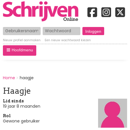
Gebruikersnaam
Wachtwoord
Nieuw profiel aanmaken
Een nieuw wachtwoord kiezen
Hoofdmenu
BREADCRUMBS
Home
haagje
You
are
Haagje
here:
Lid sinds
19 jaar 8 maanden
Rol
Gewone gebruiker