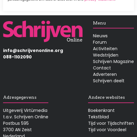
Afbeelding
Menu
Nieuws
Forum
Activiteiten
info@schrijvenonline.org
Wedstrijden
088-1102090
Schrijven Magazine
Contact
Adverteren
Schrijven deelt
Adresgegevens
Andere websites
Uitgeverij Virtùmedia
Boekenkrant
t.a.v. Schrijven Online
Tekstblad
Postbus 595
Tijd voor Tijdschriften
3700 AN Zeist
Tijd voor Voordeel
Nederland