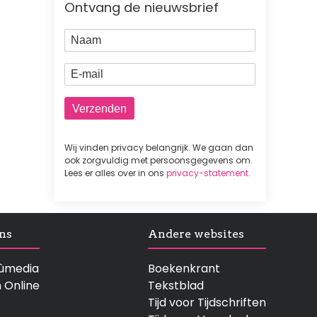
Ontvang de nieuwsbrief
Naam
E-mail
Wij vinden privacy belangrijk. We gaan dan
ook zorgvuldig met persoonsgegevens om.
Lees er alles over in ons
privacy-statement
.
ns
Andere websites
rtùmedia
Boekenkrant
n Online
Tekstblad
Tijd voor Tijdschriften