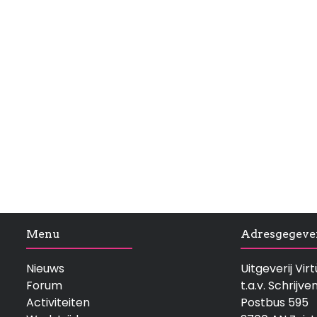
Menu
Adresgegeve
Nieuws
Uitgeverij Vi
Forum
t.a.v. Schrijve
Activiteiten
Postbus 595