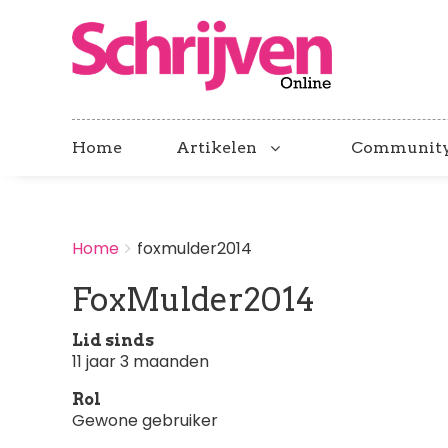
Home
Artikelen
Communit
BREADCRUMBS
Home
foxmulder2014
You
are
FoxMulder2014
here:
Lid sinds
11 jaar 3 maanden
Rol
Gewone gebruiker