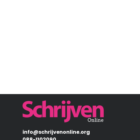
Afbeelding
info@schrijvenonline.org
088-1102090