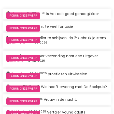
juffrouwek
23-06-2026
Is het ooit goed genoeg/klaar
FORUMONDERWERP
06-06-2026
Probleem: te veel fantasie
FORUMONDERWERP
5 manieren om sneller te schijven: tip 2: Gebruik je stem
FORUMONDERWERP
Peter Motte
17-03-2026
Bestandsnamen voor verzending naar een uitgever
FORUMONDERWERP
Douwelief2
13-02-2026
Nisters Bob
07-01-2026
proeflezen uitwisselen
FORUMONDERWERP
Fianne
23-12-2025
Wie heeft ervaring met De Boekpub?
FORUMONDERWERP
N.writer
08-12-2025
Vrouw in de nacht:
FORUMONDERWERP
MAC Finch
22-10-2025
Vertaler young adults
FORUMONDERWERP