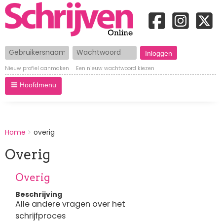
Gebruikersnaam
Wachtwoord
Nieuw profiel aanmaken
Een nieuw wachtwoord kiezen
Hoofdmenu
BREADCRUMBS
Home
overig
You
are
Overig
here:
Overig
Beschrijving
Alle andere vragen over het
schrijfproces