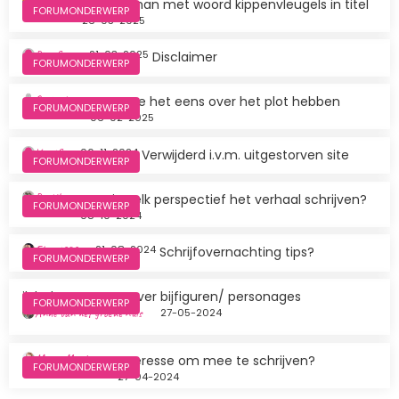
nit art
Boek/roman met woord kippenvleugels in titel
FORUMONDERWERP
26-03-2025
Pier Sas
21-03-2025
Disclaimer
FORUMONDERWERP
Ostinato
Laten we het eens over het plot hebben
FORUMONDERWERP
06-02-2025
YouriS
06-11-2024
Verwijderd i.v.m. uitgestorven site
FORUMONDERWERP
Peetjh
Vanuit welk perspectief het verhaal schrijven?
FORUMONDERWERP
08-10-2024
Elyse1989
21-08-2024
Schrijfovernachting tips?
FORUMONDERWERP
ik heb een vraag over bijfiguren/ personages
FORUMONDERWERP
Anne van het groene huis
27-05-2024
Maria Menting
Interesse om mee te schrijven?
FORUMONDERWERP
27-04-2024