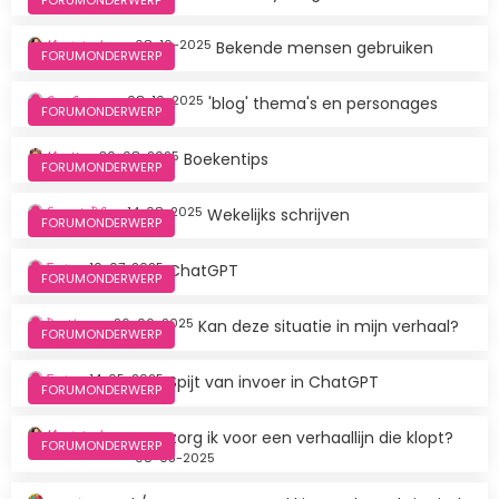
M@itek@dee
08-10-2025
Bekende mensen gebruiken
FORUMONDERWERP
Sem Stroop
08-10-2025
'blog' thema's en personages
FORUMONDERWERP
MissX
30-08-2025
Boekentips
FORUMONDERWERP
Gerard_DS
14-08-2025
Wekelijks schrijven
FORUMONDERWERP
Fuut
10-07-2025
ChatGPT
FORUMONDERWERP
Darkbirt
26-06-2025
Kan deze situatie in mijn verhaal?
FORUMONDERWERP
Fuut
14-05-2025
Spijt van invoer in ChatGPT
FORUMONDERWERP
M@itek@dee
Hoe zorg ik voor een verhaallijn die klopt?
FORUMONDERWERP
08-05-2025