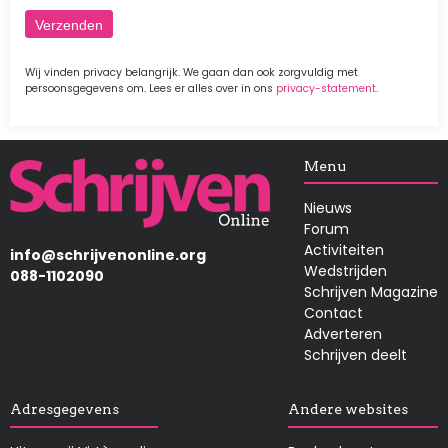
Wij vinden privacy belangrijk. We gaan dan ook zorgvuldig met
persoonsgegevens om. Lees er alles over in ons
privacy-statement
.
Afbeelding
Menu
Nieuws
Forum
Activiteiten
info@schrijvenonline.org
Wedstrijden
088-1102090
Schrijven Magazine
Contact
Adverteren
Schrijven deelt
Adresgegevens
Andere websites