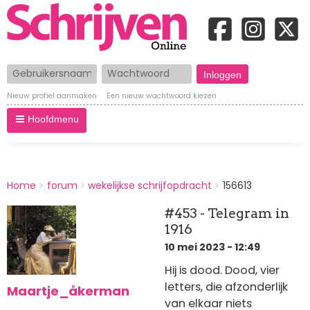
Gebruikersnaam
Wachtwoord
Nieuw profiel aanmaken
Een nieuw wachtwoord kiezen
Hoofdmenu
BREADCRUMBS
Home
forum
wekelijkse schrijfopdracht
156613
You
are
#453 - Telegram in
here:
1916
10 mei 2023 - 12:49
Hij is dood. Dood, vier
letters, die afzonderlijk
Maartje_åkerman
van elkaar niets