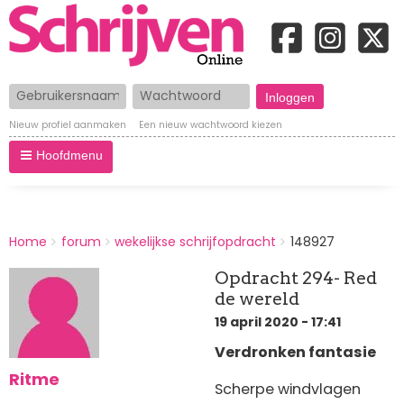
Gebruikersnaam
Wachtwoord
Nieuw profiel aanmaken
Een nieuw wachtwoord kiezen
Hoofdmenu
BREADCRUMBS
Home
forum
wekelijkse schrijfopdracht
148927
You
are
Opdracht 294- Red
here:
de wereld
19 april 2020 - 17:41
Verdronken fantasie
Ritme
Scherpe windvlagen