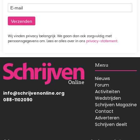
E-mail
Wij vinden privacy belangrijk. We gaan dan ook zorgvuldig met
persoonsgegevens om. Lees er alles over in ons
privacy-statement
.
Afbeelding
Menu
Nieuws
Forum
Activiteiten
info@schrijvenonline.org
Wedstrijden
088-1102090
Schrijven Magazine
Contact
Adverteren
Schrijven deelt