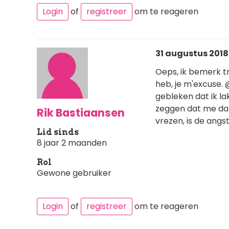
Login
of
registreer
om te reageren
31 augustus 2018 
Oeps, ik bemerk t
heb, je m'excuse.
gebleken dat ik l
zeggen dat me da
Rik Bastiaansen
vrezen, is de angst
Lid sinds
8 jaar 2 maanden
Rol
Gewone gebruiker
Login
of
registreer
om te reageren