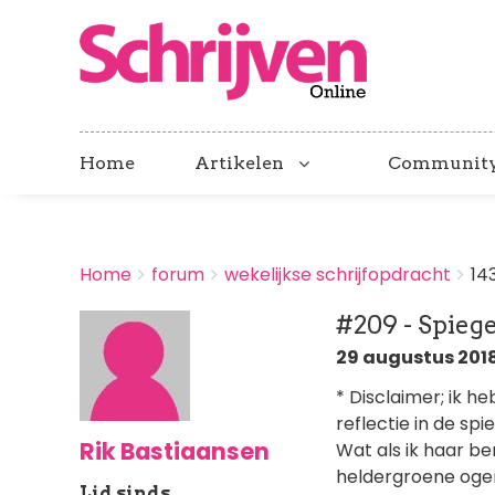
Home
Artikelen
Communit
BREADCRUMBS
Home
forum
wekelijkse schrijfopdracht
14
You
are
#209 - Spieg
here:
29 augustus 2018 
* Disclaimer; ik h
reflectie in de sp
Rik Bastiaansen
Wat als ik haar be
heldergroene ogen 
Lid sinds