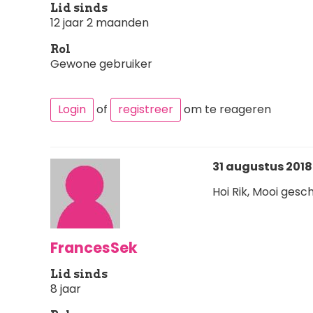
Lid sinds
12 jaar 2 maanden
Rol
Gewone gebruiker
Login
of
registreer
om te reageren
31 augustus 2018 
Hoi Rik, Mooi gesc
FrancesSek
Lid sinds
8 jaar