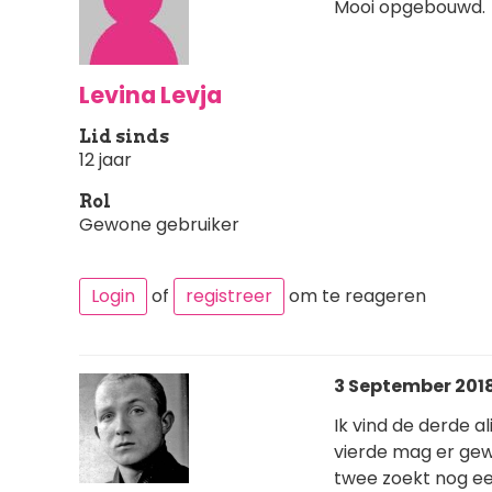
Mooi opgebouwd.
Levina Levja
Lid sinds
12 jaar
Rol
Gewone gebruiker
Login
of
registreer
om te reageren
3 September 2018 
Ik vind de derde a
vierde mag er gew
twee zoekt nog ee