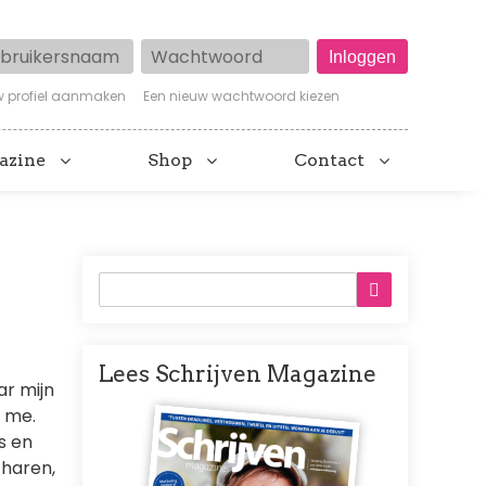
ruikersnaam
Wachtwoord
w profiel aanmaken
Een nieuw wachtwoord kiezen
azine
Shop
Contact
Lees Schrijven Magazine
ar mijn
Afbeelding
t me.
s en
 haren,