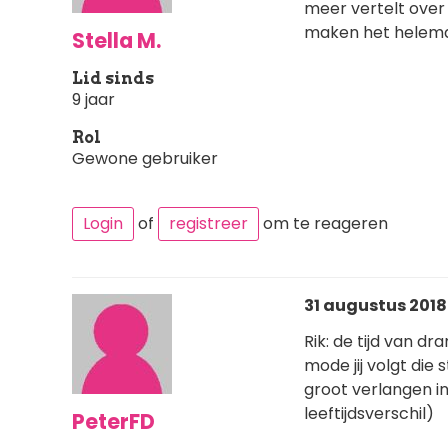
meer vertelt over u
maken het helemaa
Stella M.
Lid sinds
9 jaar
Rol
Gewone gebruiker
Login
of
registreer
om te reageren
31 augustus 2018 
Rik: de tijd van dr
mode jij volgt die
groot verlangen in
leeftijdsverschil)
PeterFD