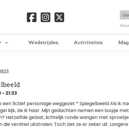
Geb
Nieu
y
Wedstrijden
Activiteiten
Mag
3923
elbeeld
- 21:33
eb een fictief personage weggezet * Spiegelbeeld Als ik na
iegel kijk, zie ik haar. Mijn gedachten nemen een loopje me
n? Hetzelfde gelaat, lichtelijk ronde wangen met sproetje
die verdriet uitstralen. Toch ziet ze er zeker uit. Langere