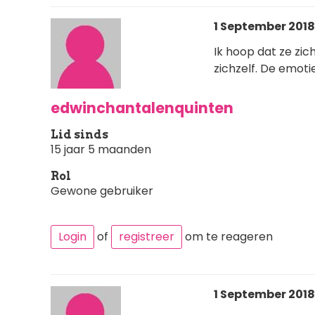
1 September 2018 
Ik hoop dat ze zic
zichzelf. De emot
edwinchantalenquinten
Lid sinds
15 jaar 5 maanden
Rol
Gewone gebruiker
Login
of
registreer
om te reageren
1 September 2018