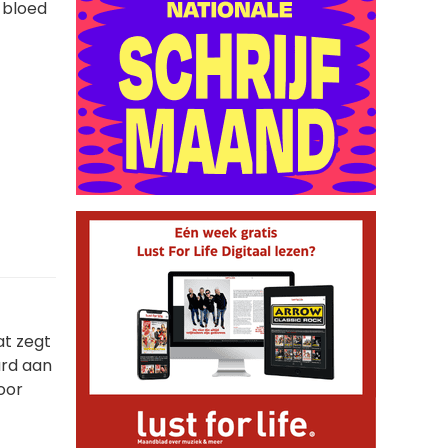
t bloed
at zegt
ard aan
oor