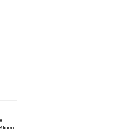
e
Alinea