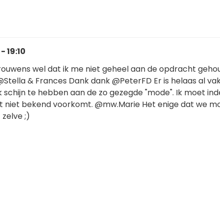
- 19:10
rouwens wel dat ik me niet geheel aan de opdracht geh
 @Stella & Frances Dank dank @PeterFD Er is helaas al va
ak schijn te hebben aan de zo gezegde "mode". Ik moet in
t niet bekend voorkomt. @mw.Marie Het enige dat we m
 zelve ;)