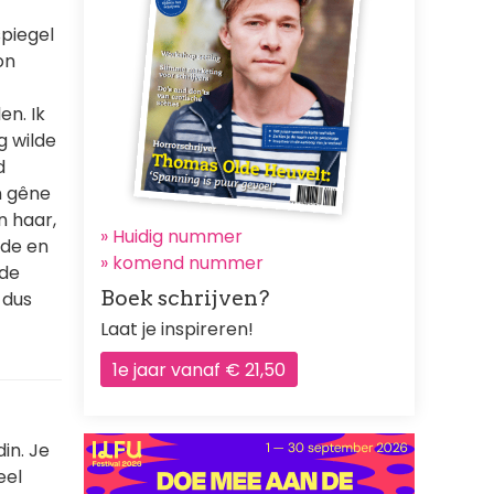
spiegel
on
en. Ik
g wilde
d
en gêne
n haar,
» Huidig nummer
fde en
»
komend nummer
 de
Boek schrijven?
 dus
Laat je inspireren!
1e jaar vanaf € 21,50
din. Je
eel