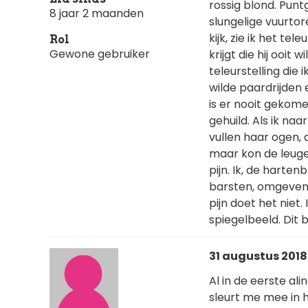
rossig blond. Puntg
8 jaar 2 maanden
slungelige vuurtore
kijk, zie ik het te
Rol
Gewone gebruiker
krijgt die hij ooit w
teleurstelling die i
wilde paardrijden 
is er nooit gekome
gehuild. Als ik naa
vullen haar ogen, d
maar kon de leugen
pijn. Ik, de hartenb
barsten, omgeven m
pijn doet het niet.
spiegelbeeld. Dit b
31 augustus 2018 
Al in de eerste ali
sleurt me mee in h