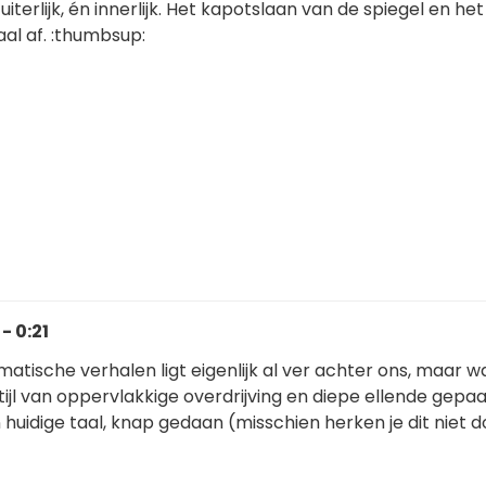
iterlijk, én innerlijk. Het kapotslaan van de spiegel en he
l af. :thumbsup:
- 0:21
amatische verhalen ligt eigenlijk al ver achter ons, maar w
 stijl van oppervlakkige overdrijving en diepe ellende gepa
 huidige taal, knap gedaan (misschien herken je dit niet d