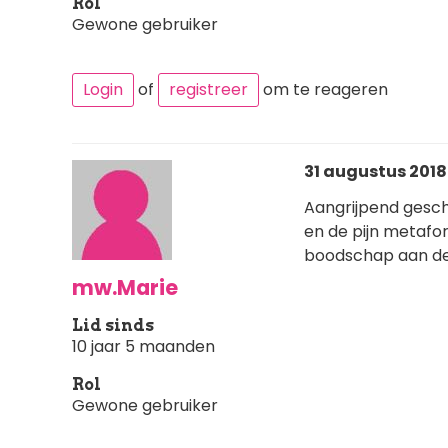
Rol
Gewone gebruiker
Login
of
registreer
om te reageren
31 augustus 2018 
Aangrijpend geschr
en de pijn metafore
boodschap aan de 
mw.Marie
Lid sinds
10 jaar 5 maanden
Rol
Gewone gebruiker