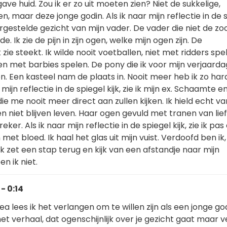
ave huid. Zou ik er zo uit moeten zien? Niet de sukkelige,
n, maar deze jonge godin. Als ik naar mijn reflectie in de 
leurgestelde gezicht van mijn vader. De vader die niet de zo
ilde. Ik zie de pijn in zijn ogen, welke mijn ogen zijn. De
k zie steekt. Ik wilde nooit voetballen, niet met ridders spel
en met barbies spelen. De pony die ik voor mijn verjaarda
n. Een kasteel nam de plaats in. Nooit meer heb ik zo har
r mijn reflectie in de spiegel kijk, zie ik mijn ex. Schaamte 
ie me nooit meer direct aan zullen kijken. Ik hield echt va
 niet blijven leven. Haar ogen gevuld met tranen van lie
reker. Als ik naar mijn reflectie in de spiegel kijk, zie ik pas
et bloed. Ik haal het glas uit mijn vuist. Verdoofd ben ik,
 Ik zet een stap terug en kijk van een afstandje naar mijn
en ik niet.
- 0:14
nea lees ik het verlangen om te willen zijn als een jonge go
et verhaal, dat ogenschijnlijk over je gezicht gaat maar v