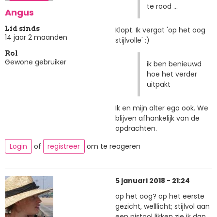
te rood ...
Angus
Lid sinds
Klopt. Ik vergat 'op het oog
14 jaar 2 maanden
stijlvolle' :)
Rol
Gewone gebruiker
ik ben benieuwd
hoe het verder
uitpakt
Ik en mijn alter ego ook. We
blijven afhankelijk van de
opdrachten.
Login
of
registreer
om te reageren
5 januari 2018 - 21:24
op het oog? op het eerste
gezicht, welllicht; stijlvol aan
een pistool likken zie ik dan