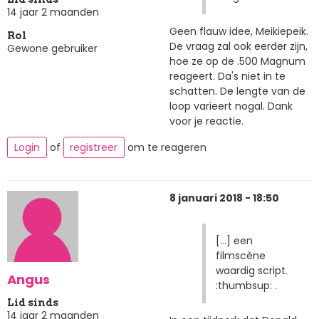
14 jaar 2 maanden
Geen flauw idee, Meikiepeik.
Rol
De vraag zal ook eerder zijn,
Gewone gebruiker
hoe ze op de .500 Magnum
reageert. Da's niet in te
schatten. De lengte van de
loop varieert nogal. Dank
voor je reactie.
Login
of
registreer
om te reageren
8 januari 2018 - 18:50
[...] een
filmscène
waardig script.
Angus
:thumbsup: .
Lid sinds
14 jaar 2 maanden