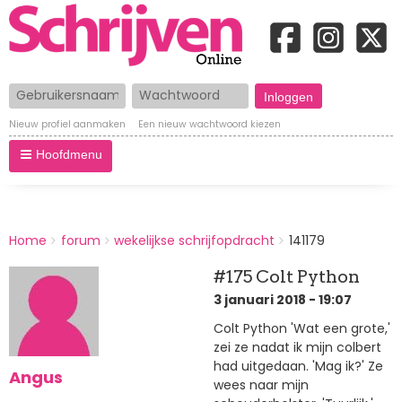
Gebruikersnaam
Wachtwoord
Nieuw profiel aanmaken
Een nieuw wachtwoord kiezen
Hoofdmenu
BREADCRUMBS
Home
forum
wekelijkse schrijfopdracht
141179
You
are
#175 Colt Python
here:
3 januari 2018 - 19:07
Colt Python 'Wat een grote,'
zei ze nadat ik mijn colbert
had uitgedaan. 'Mag ik?' Ze
Angus
wees naar mijn