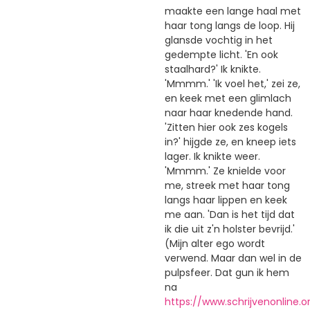
maakte een lange haal met
haar tong langs de loop. Hij
glansde vochtig in het
gedempte licht. 'En ook
staalhard?' Ik knikte.
'Mmmm.' 'Ik voel het,' zei ze,
en keek met een glimlach
naar haar knedende hand.
'Zitten hier ook zes kogels
in?' hijgde ze, en kneep iets
lager. Ik knikte weer.
'Mmmm.' Ze knielde voor
me, streek met haar tong
langs haar lippen en keek
me aan. 'Dan is het tijd dat
ik die uit z'n holster bevrijd.'
(Mijn alter ego wordt
verwend. Maar dan wel in de
pulpsfeer. Dat gun ik hem
na
https://www.schrijvenonline