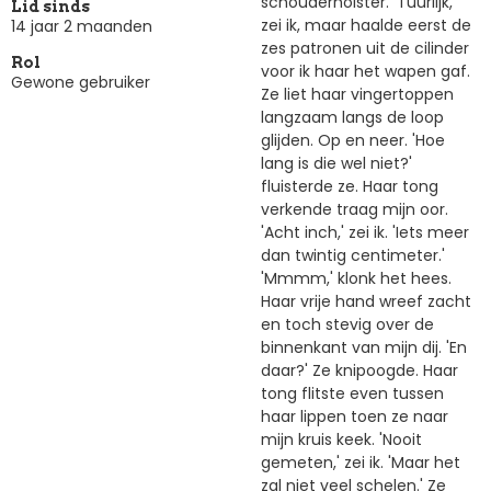
schouderholster. 'Tuurlijk,'
Lid sinds
zei ik, maar haalde eerst de
14 jaar 2 maanden
zes patronen uit de cilinder
Rol
voor ik haar het wapen gaf.
Gewone gebruiker
Ze liet haar vingertoppen
langzaam langs de loop
glijden. Op en neer. 'Hoe
lang is die wel niet?'
fluisterde ze. Haar tong
verkende traag mijn oor.
'Acht inch,' zei ik. 'Iets meer
dan twintig centimeter.'
'Mmmm,' klonk het hees.
Haar vrije hand wreef zacht
en toch stevig over de
binnenkant van mijn dij. 'En
daar?' Ze knipoogde. Haar
tong flitste even tussen
haar lippen toen ze naar
mijn kruis keek. 'Nooit
gemeten,' zei ik. 'Maar het
zal niet veel schelen.' Ze