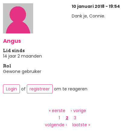
10 januari 2018 - 19:54
Dank je, Connie.
Angus
Lid sinds
14 jaar 2 maanden
Rol
Gewone gebruiker
Login
of
registreer
om te reageren
Paginering
Eerste
« eerste
Vorige
‹ vorige
pagina
pagina
Page
1
Huidige
2
Page
3
pagina
Volgende
volgende ›
Laatste
laatste »
pagina
pagina