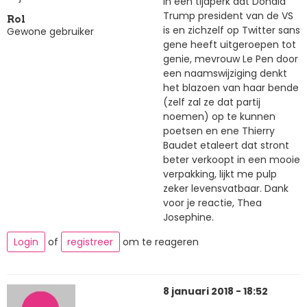
In een tijdperk dat Donald
Trump president van de VS
Rol
is en zichzelf op Twitter sans
Gewone gebruiker
gene heeft uitgeroepen tot
genie, mevrouw Le Pen door
een naamswijziging denkt
het blazoen van haar bende
(zelf zal ze dat partij
noemen) op te kunnen
poetsen en ene Thierry
Baudet etaleert dat stront
beter verkoopt in een mooie
verpakking, lijkt me pulp
zeker levensvatbaar. Dank
voor je reactie, Thea
Josephine.
Login
of
registreer
om te reageren
8 januari 2018 - 18:52