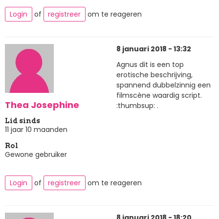
Login
of
registreer
om te reageren
8 januari 2018 - 13:32
Agnus dit is een top
erotische beschrijving,
spannend dubbelzinnig een
filmscène waardig script.
Thea Josephine
:thumbsup: .
Lid sinds
11 jaar 10 maanden
Rol
Gewone gebruiker
Login
of
registreer
om te reageren
8 januari 2018 - 18:20