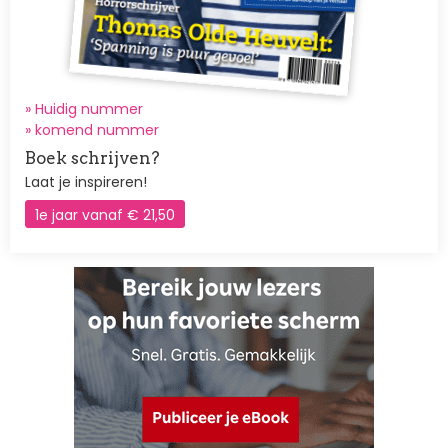
» Huidig nummer
»
komend nummer
Boek schrijven?
Laat je inspireren!
1e jaar vanaf € 21,50