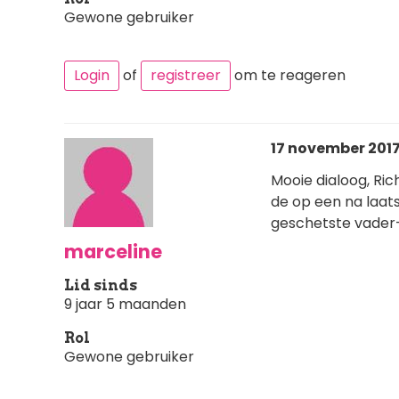
Gewone gebruiker
Login
of
registreer
om te reageren
17 november 2017 
Mooie dialoog, Ric
de op een na laats
geschetste vader-
marceline
Lid sinds
9 jaar 5 maanden
Rol
Gewone gebruiker