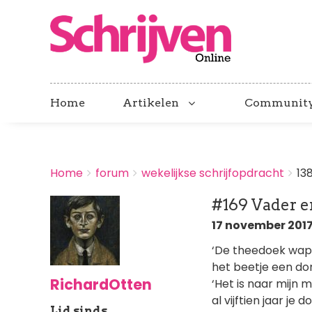
Home
Artikelen
Communit
BREADCRUMBS
Home
forum
wekelijkse schrijfopdracht
13
You
are
#169 Vader e
here:
17 november 2017 
‘De theedoek wappe
het beetje een dom
RichardOtten
‘Het is naar mijn 
al vijftien jaar je
Lid sinds