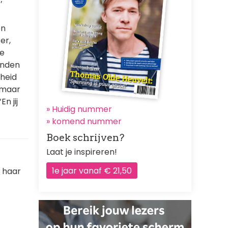
’
en
er,
ze
onden
sheid
, maar
n jij
» Huidig nummer
»
komend nummer
Boek schrijven?
Laat je inspireren!
1e jaar vanaf € 21,50
e haar