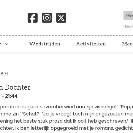
Geb
Nieu
y
Wedstrijden
Activiteiten
Mag
8871
n Dochter
- 21:44
rde in de gure novemberwind aan zijn vishengel.’ ‘Pap, i
me zin.’ ‘Schat?’ ‘Ja, je vraagt toch mijn ongezouten me
mening het beste stuk proza dat ik ooit heb geschreven.’ ‘
 dochter. Ik ben letterlijk opgegroeid met je romans, gedich