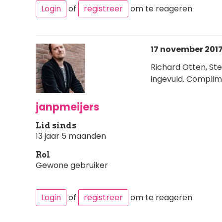
Login
of
registreer
om te reageren
17 november 2017
Richard Otten, St
ingevuld. Complim
janpmeijers
Lid sinds
13 jaar 5 maanden
Rol
Gewone gebruiker
Login
of
registreer
om te reageren