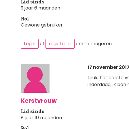
Lid sinds
9 jaar 6 maanden
Rol
Gewone gebruiker
Login
of
registreer
om te reageren
17 november 2017 
Leuk, het eerste ve
inderdaad, ik ben
Kerstvrouw
Lid sinds
8 jaar 10 maanden
Rol