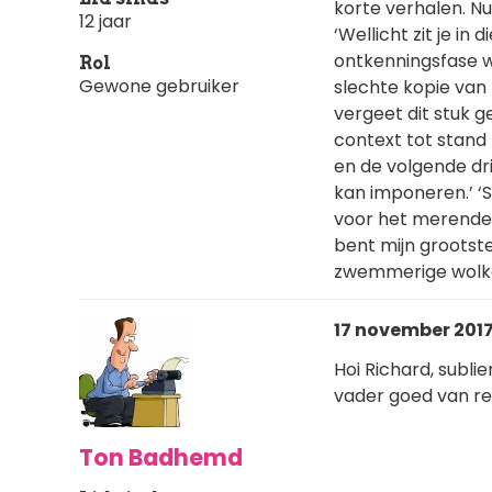
korte verhalen. Nu
12 jaar
‘Wellicht zit je in d
ontkenningsfase waa
Rol
Gewone gebruiker
slechte kopie van 
vergeet dit stuk g
context tot stand
en de volgende dri
kan imponeren.’ ‘S
voor het merendeel 
bent mijn grootste
zwemmerige wolkenri
17 november 2017 
Hoi Richard, subli
vader goed van rep
Ton Badhemd