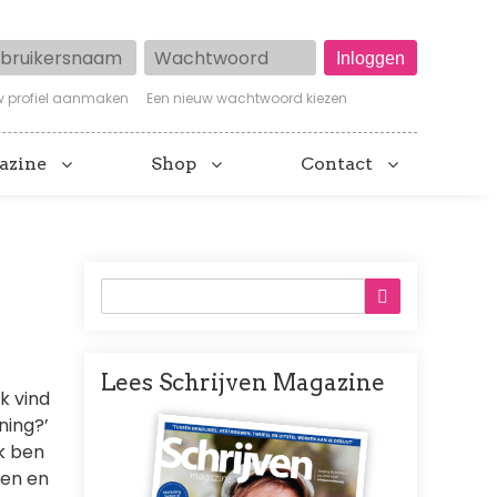
ruikersnaam
Wachtwoord
w profiel aanmaken
Een nieuw wachtwoord kiezen
azine
Shop
Contact
Lees Schrijven Magazine
k vind
Afbeelding
ning?’
Ik ben
ten en