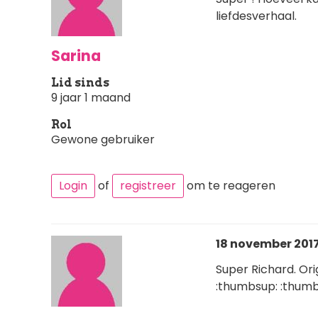
liefdesverhaal.
Sarina
Lid sinds
9 jaar 1 maand
Rol
Gewone gebruiker
Login
of
registreer
om te reageren
18 november 2017 
Super Richard. Ori
:thumbsup: :thum