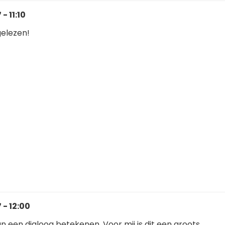
- 11:10
gelezen!
 - 12:00
n een dialoog betekenen. Voor mij is dit een groots