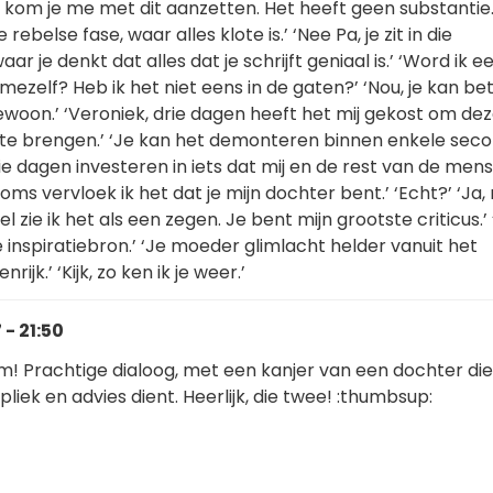
 kom je me met dit aanzetten. Het heeft geen substantie.
ie rebelse fase, waar alles klote is.’ ‘Nee Pa, je zit in die
r je denkt dat alles dat je schrijft geniaal is.’ ‘Word ik e
mezelf? Heb ik het niet eens in de gaten?’ ‘Nou, je kan bet
ewoon.’ ‘Veroniek, drie dagen heeft het mij gekost om de
 te brengen.’ ‘Je kan het demonteren binnen enkele sec
e dagen investeren in iets dat mij en de rest van de men
oms vervloek ik het dat je mijn dochter bent.’ ‘Echt?’ ‘Ja
zie ik het als een zegen. Je bent mijn grootste criticus.’ ‘E
 inspiratiebron.’ ‘Je moeder glimlacht helder vanuit het
jk.’ ‘Kijk, zo ken ik je weer.’
- 21:50
em! Prachtige dialoog, met een kanjer van een dochter di
liek en advies dient. Heerlijk, die twee! :thumbsup: