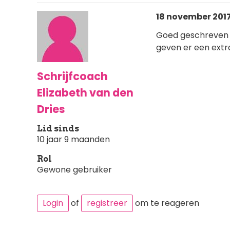
18 november 2017
Goed geschreven d
geven er een extra
Schrijfcoach
Elizabeth van den
Dries
Lid sinds
10 jaar 9 maanden
Rol
Gewone gebruiker
Login
of
registreer
om te reageren