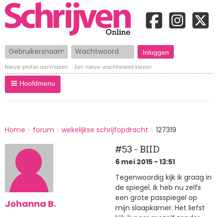
Gebruikersnaam
Wachtwoord
Nieuw profiel aanmaken
Een nieuw wachtwoord kiezen
Hoofdmenu
BREADCRUMBS
Home
forum
wekelijkse schrijfopdracht
127319
You
are
#53 - BIID
here:
6 mei 2015 - 13:51
Tegenwoordig kijk ik graag in
de spiegel. Ik heb nu zelfs
een grote passpiegel op
Johanna B.
mijn slaapkamer. Het liefst