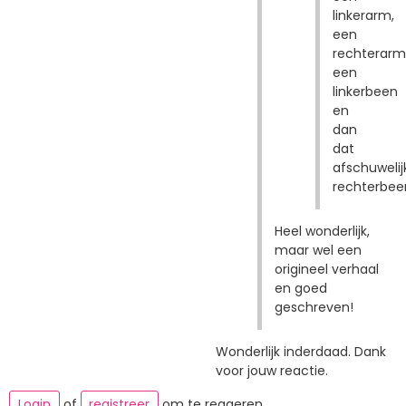
linkerarm,
een
rechterarm
een
linkerbeen
en
dan
dat
afschuwelij
rechterbee
Heel wonderlijk,
maar wel een
origineel verhaal
en goed
geschreven!
Wonderlijk inderdaad. Dank
voor jouw reactie.
Login
of
registreer
om te reageren