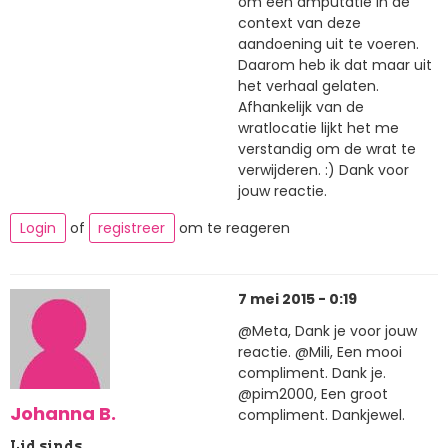
om een amputatie in de
context van deze
aandoening uit te voeren.
Daarom heb ik dat maar uit
het verhaal gelaten.
Afhankelijk van de
wratlocatie lijkt het me
verstandig om de wrat te
verwijderen. :) Dank voor
jouw reactie.
Login
of
registreer
om te reageren
7 mei 2015 - 0:19
@Meta, Dank je voor jouw
reactie. @Mili, Een mooi
compliment. Dank je.
@pim2000, Een groot
Johanna B.
compliment. Dankjewel.
Lid sinds