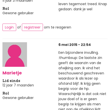
11 jaar 3 maanden
leven tegemoet treed. Knap
gedaan. dank je wel
Rol
Gewone gebruiker
Login
of
registreer
om te reageren
6 mei 2015 - 22:54
Een bijzondere invulling.
:thumbsup: De laatste zin
geeft de waanzin van de
afwijking aan. Ik vind het
Marietje
beschouwend geschreven
waardoor ik als lezer op
Lid sinds
afstand blijf. Ik krijg geen
12 jaar 7 maanden
begrip voor de hp.
Waarschijnlijk is dat ook niet
Rol
Gewone gebruiker
jouw doel of is er geen
begrip te krijgen als men
niet aan de afwijking lijdt.