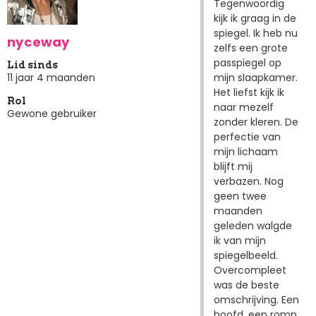
Tegenwoordig
kijk ik graag in de
spiegel. Ik heb nu
nyceway
zelfs een grote
passpiegel op
Lid sinds
mijn slaapkamer.
11 jaar 4 maanden
Het liefst kijk ik
Rol
naar mezelf
Gewone gebruiker
zonder kleren. De
perfectie van
mijn lichaam
blijft mij
verbazen. Nog
geen twee
maanden
geleden walgde
ik van mijn
spiegelbeeld.
Overcompleet
was de beste
omschrijving. Een
hoofd, een romp,