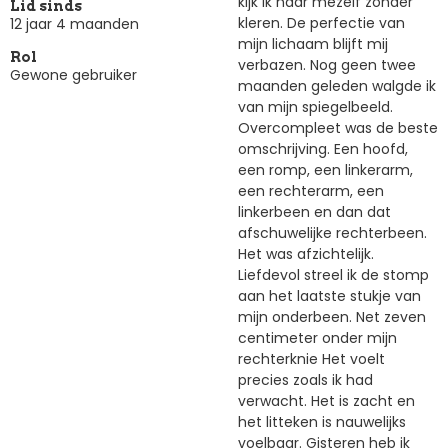
kijk ik naar mezelf zonder
Lid sinds
kleren. De perfectie van
12 jaar 4 maanden
mijn lichaam blijft mij
Rol
verbazen. Nog geen twee
Gewone gebruiker
maanden geleden walgde ik
van mijn spiegelbeeld.
Overcompleet was de beste
omschrijving. Een hoofd,
een romp, een linkerarm,
een rechterarm, een
linkerbeen en dan dat
afschuwelijke rechterbeen.
Het was afzichtelijk.
Liefdevol streel ik de stomp
aan het laatste stukje van
mijn onderbeen. Net zeven
centimeter onder mijn
rechterknie Het voelt
precies zoals ik had
verwacht. Het is zacht en
het litteken is nauwelijks
voelbaar. Gisteren heb ik