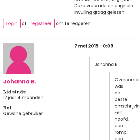
Deze vreemde en originele
invulling graag gelezen!
Login
of
registreer
om te reageren
7 mei 2015 - 0:09
Johanna B.
Overcompl
Johanna B.
was
Lid sinds
de
12 jaar 4 maanden
beste
omschrijvin
Rol
Een
Gewone gebruiker
hoofd,
een
romp,
een