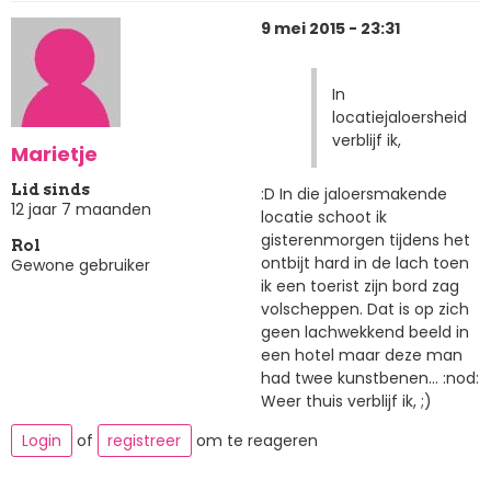
9 mei 2015 - 23:31
In
locatiejaloersheid
verblijf ik,
Marietje
Lid sinds
:D In die jaloersmakende
12 jaar 7 maanden
locatie schoot ik
gisterenmorgen tijdens het
Rol
ontbijt hard in de lach toen
Gewone gebruiker
ik een toerist zijn bord zag
volscheppen. Dat is op zich
geen lachwekkend beeld in
een hotel maar deze man
had twee kunstbenen... :nod:
Weer thuis verblijf ik, ;)
Login
of
registreer
om te reageren