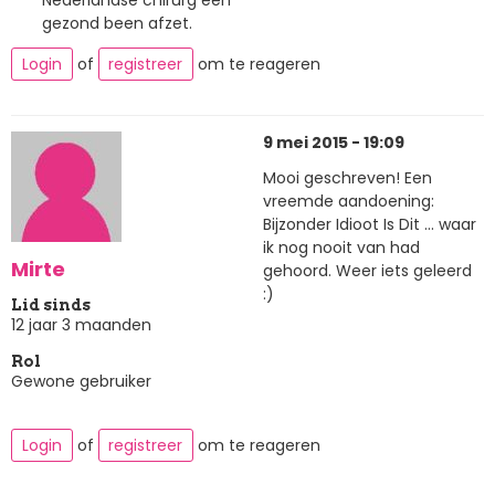
Nederlandse chirurg een
gezond been afzet.
Login
of
registreer
om te reageren
9 mei 2015 - 19:09
Mooi geschreven! Een
vreemde aandoening:
Bijzonder Idioot Is Dit ... waar
ik nog nooit van had
Mirte
gehoord. Weer iets geleerd
:)
Lid sinds
12 jaar 3 maanden
Rol
Gewone gebruiker
Login
of
registreer
om te reageren