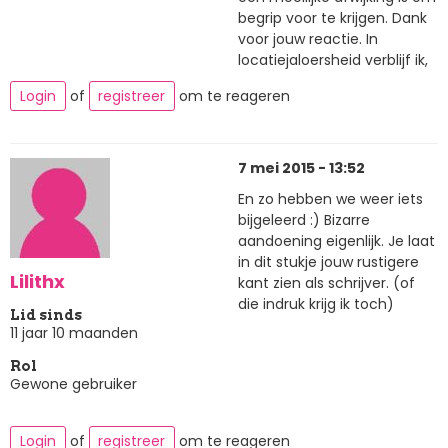
begrip voor te krijgen. Dank
voor jouw reactie. In
locatiejaloersheid verblijf ik,
Login
of
registreer
om te reageren
7 mei 2015 - 13:52
En zo hebben we weer iets
bijgeleerd :) Bizarre
aandoening eigenlijk. Je laat
in dit stukje jouw rustigere
Lilithx
kant zien als schrijver. (of
die indruk krijg ik toch)
Lid sinds
11 jaar 10 maanden
Rol
Gewone gebruiker
Login
of
registreer
om te reageren