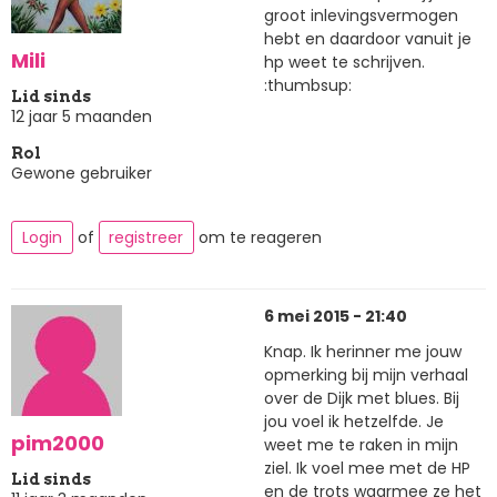
groot inlevingsvermogen
hebt en daardoor vanuit je
Mili
hp weet te schrijven.
:thumbsup:
Lid sinds
12 jaar 5 maanden
Rol
Gewone gebruiker
Login
of
registreer
om te reageren
6 mei 2015 - 21:40
Knap. Ik herinner me jouw
opmerking bij mijn verhaal
over de Dijk met blues. Bij
jou voel ik hetzelfde. Je
pim2000
weet me te raken in mijn
ziel. Ik voel mee met de HP
Lid sinds
en de trots waarmee ze het