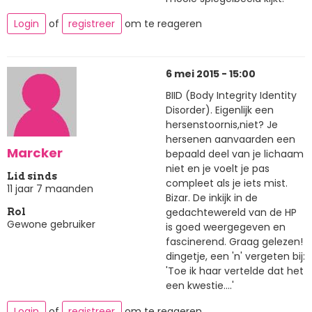
Login
of
registreer
om te reageren
6 mei 2015 - 15:00
BIID (Body Integrity Identity
Disorder). Eigenlijk een
hersenstoornis,niet? Je
hersenen aanvaarden een
Marcker
bepaald deel van je lichaam
niet en je voelt je pas
Lid sinds
compleet als je iets mist.
11 jaar 7 maanden
Bizar. De inkijk in de
gedachtewereld van de HP
Rol
Gewone gebruiker
is goed weergegeven en
fascinerend. Graag gelezen!
dingetje, een 'n' vergeten bij:
'Toe ik haar vertelde dat het
een kwestie....'
Login
of
registreer
om te reageren