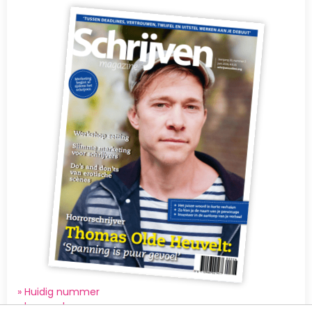
Afbeelding
» Huidig nummer
»
komend nummer