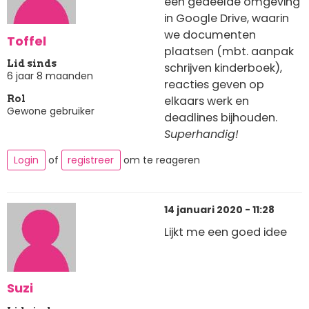
een gedeelde omgeving
in Google Drive, waarin
we documenten
Toffel
plaatsen (mbt. aanpak
Lid sinds
schrijven kinderboek),
6 jaar 8 maanden
reacties geven op
elkaars werk en
Rol
Gewone gebruiker
deadlines bijhouden.
Superhandig!
Login
of
registreer
om te reageren
14 januari 2020 - 11:28
Lijkt me een goed idee
Suzi