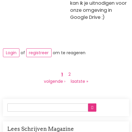
kan ik je uitnodigen voor
onze omgeving in
Google Drive :)
Login
of
registreer
om te reageren
Paginering
Huidige
1
Page
2
pagina
Volgende
volgende ›
Laatste
laatste »
pagina
pagina
Lees Schrijven Magazine