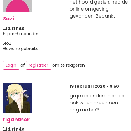
het hoofd gezien, heb de
online omgeving
gevonden. Bedankt.
Suzi
Lid sinds
6 jaar 6 maanden
Rol
Gewone gebruiker
Login
of
registreer
om te reageren
19 februari 2020 - 9:50
ga je de andere hier die
ook willen mee doen
nog mailen?
riganthor
Lid sinds