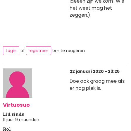
ideeën zijn welkom! Wie
het weet mag het
zeggen.)
Login
of
registreer
om te reageren
22 januari 2020 - 23:25
Doe ook graag mee als
er nog plek is.
Virtuosuo
Lid sinds
11 jaar 9 maanden
Rol