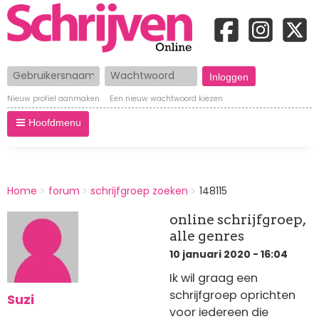
Gebruikersnaam
Wachtwoord
Nieuw profiel aanmaken
Een nieuw wachtwoord kiezen
Hoofdmenu
BREADCRUMBS
Home
forum
schrijfgroep zoeken
148115
You
are
online schrijfgroep,
here:
alle genres
10 januari 2020 - 16:04
Ik wil graag een
schrijfgroep oprichten
Suzi
voor iedereen die