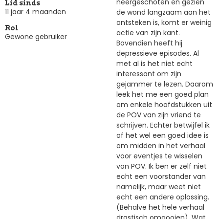
neergeschoten en gezien
Lid sinds
11 jaar 4 maanden
de wond langzaam aan het
ontsteken is, komt er weinig
Rol
actie van zijn kant.
Gewone gebruiker
Bovendien heeft hij
depressieve episodes. Al
met al is het niet echt
interessant om zijn
gejammer te lezen. Daarom
leek het me een goed plan
om enkele hoofdstukken uit
de POV van zijn vriend te
schrijven. Echter betwijfel ik
of het wel een goed idee is
om midden in het verhaal
voor eventjes te wisselen
van POV. Ik ben er zelf niet
echt een voorstander van
namelijk, maar weet niet
echt een andere oplossing.
(Behalve het hele verhaal
drastisch omgooien). Wat