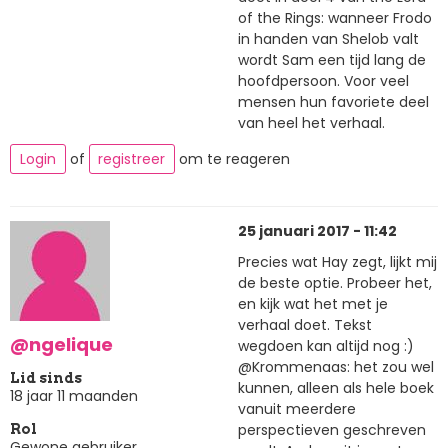
of the Rings: wanneer Frodo
in handen van Shelob valt
wordt Sam een tijd lang de
hoofdpersoon. Voor veel
mensen hun favoriete deel
van heel het verhaal.
Login
of
registreer
om te reageren
25 januari 2017 - 11:42
Precies wat Hay zegt, lijkt mij
de beste optie. Probeer het,
en kijk wat het met je
verhaal doet. Tekst
@ngelique
wegdoen kan altijd nog :)
@Krommenaas: het zou wel
Lid sinds
kunnen, alleen als hele boek
18 jaar 11 maanden
vanuit meerdere
perspectieven geschreven
Rol
Gewone gebruiker