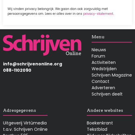
Wij vinden privacy belangrijk. We gaan dan ook zorgvuldig met
persoonsgegevens om. Lees er alles over in ons
privacy-statement
.
Afbeelding
Menu
Nieuws
Forum
Activiteiten
info@schrijvenonline.org
Wedstrijden
088-1102090
Schrijven Magazine
Contact
Adverteren
Schrijven deelt
Adresgegevens
Andere websites
Uitgeverij Virtùmedia
Boekenkrant
t.a.v. Schrijven Online
Tekstblad