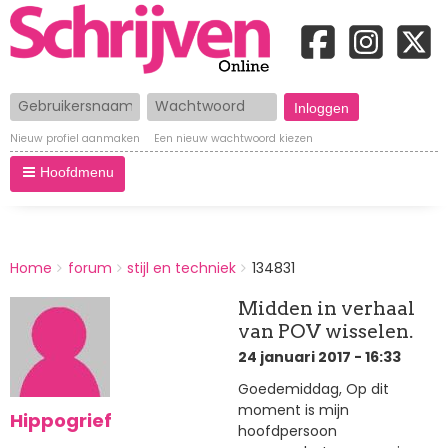
Gebruikersnaam
Wachtwoord
Nieuw profiel aanmaken
Een nieuw wachtwoord kiezen
Hoofdmenu
BREADCRUMBS
Home
forum
stijl en techniek
134831
You
are
Midden in verhaal
here:
van POV wisselen.
24 januari 2017 - 16:33
Goedemiddag, Op dit
moment is mijn
Hippogrief
hoofdpersoon