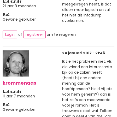
Lid sinds
meegekregen heeft, is dat
21 jaar 8 maanden
alleen maar logisch en zal
het niet als infodump
Rol
Gewone gebruiker
overkomen.
Login
of
registreer
om te reageren
24 januari 2017 - 21:46
Ik zie het probleem niet. Als
die vriend een interessante
kijk op de zaken heeft
(heeft hij een andere
krommenaas
mening dan de
hoofdpersoon? hield hij iets
Lid sinds
voor hem geheim?) dan is
11 jaar 7 maanden
het zelfs een meerwaarde
voor je roman. Het is
Rol
Gewone gebruiker
trouwens exact wat Tolkien
doet in deel 4 van the Lord