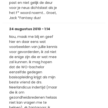
past en niet gelijk de deur
voor je neus dichtslaat als je
het F* woord noemt... Groet,
Jack *Fantasy dus!
24 augustus 2010 - 1:14
Nou, maak me blij en geef
hier en daar eens wat
voorbeelden van jullie kennis
voor gevorderden, ik zal niet
de enige zijn die er wat mee
zal kunnen. Ik mag hopen
dat de WO-bachelor
eenzelfde gedegen
basisopleiding krijgt als mijn
beste vriend de drs.
Neerlandicus indertijd (maar
die ik om
gezondheidsredenen helaas
niet kan vragen me te
helpen). @ Santaroga: ik