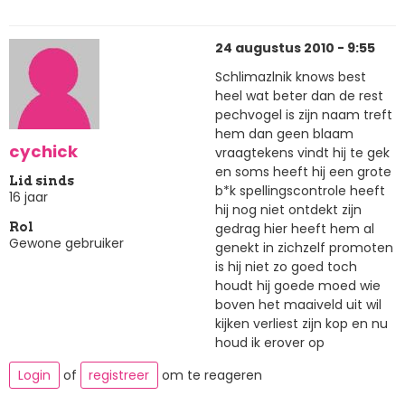
24 augustus 2010 - 9:55
Schlimazlnik knows best
heel wat beter dan de rest
pechvogel is zijn naam treft
hem dan geen blaam
cychick
vraagtekens vindt hij te gek
en soms heeft hij een grote
Lid sinds
b*k spellingscontrole heeft
16 jaar
hij nog niet ontdekt zijn
gedrag hier heeft hem al
Rol
Gewone gebruiker
genekt in zichzelf promoten
is hij niet zo goed toch
houdt hij goede moed wie
boven het maaiveld uit wil
kijken verliest zijn kop en nu
houd ik erover op
Login
of
registreer
om te reageren