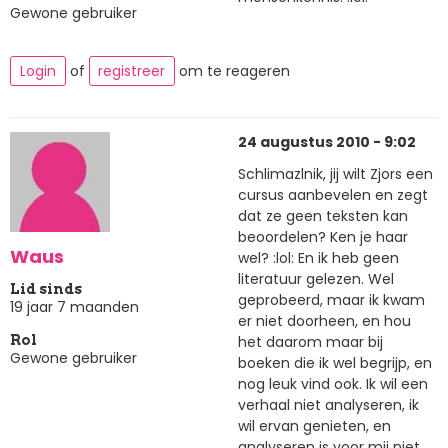
Gewone gebruiker
Login
of
registreer
om te reageren
24 augustus 2010 - 9:02
Schlimazlnik, jij wilt Zjors een
cursus aanbevelen en zegt
dat ze geen teksten kan
beoordelen? Ken je haar
Waus
wel? :lol: En ik heb geen
literatuur gelezen. Wel
Lid sinds
geprobeerd, maar ik kwam
19 jaar 7 maanden
er niet doorheen, en hou
het daarom maar bij
Rol
Gewone gebruiker
boeken die ik wel begrijp, en
nog leuk vind ook. Ik wil een
verhaal niet analyseren, ik
wil ervan genieten, en
analyseren is voor mij niet