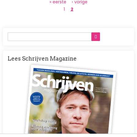
Paginering
Eerste
« eerste
Vorige
‹ vorige
pagina
pagina
Page
1
Huidige
2
pagina
Lees Schrijven Magazine
Afbeelding