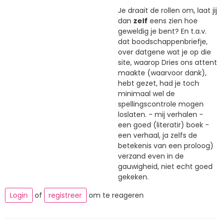
Je draait de rollen om, laat jij
dan
zelf
eens zien hoe
geweldig je bent? En t.a.v.
dat boodschappenbriefje,
over datgene wat je op die
site, waarop Dries ons attent
maakte (waarvoor dank),
hebt gezet, had je toch
minimaal wel de
spellingscontrole mogen
loslaten. - mij verhalen -
een goed (literatir) boek -
een verhaal, ja zelfs de
betekenis van een proloog)
verzand even in de
gauwigheid, niet echt goed
gekeken.
Login
of
registreer
om te reageren