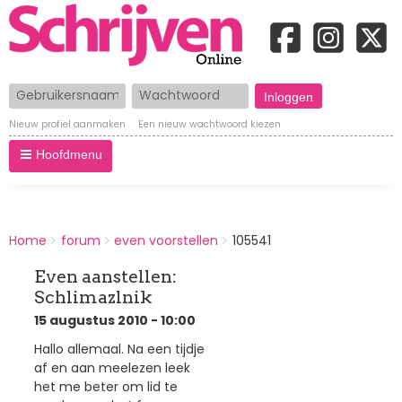
Gebruikersnaam
Wachtwoord
Nieuw profiel aanmaken
Een nieuw wachtwoord kiezen
Hoofdmenu
BREADCRUMBS
Home
forum
even voorstellen
105541
You
are
Even aanstellen:
here:
Schlimazlnik
15 augustus 2010 - 10:00
Hallo allemaal. Na een tijdje
af en aan meelezen leek
het me beter om lid te