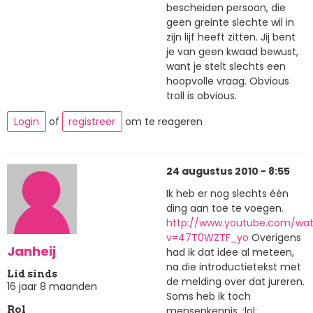
bescheiden persoon, die
geen greinte slechte wil in
zijn lijf heeft zitten. Jij bent
je van geen kwaad bewust,
want je stelt slechts een
hoopvolle vraag. Obvious
troll is obvious.
Login
of
registreer
om te reageren
24 augustus 2010 - 8:55
Ik heb er nog slechts één
ding aan toe te voegen.
http://www.youtube.com/wa
v=47T0WZTF_yo
Overigens
Janheij
had ik dat idee al meteen,
na die introductietekst met
Lid sinds
de melding over dat jureren.
16 jaar 8 maanden
Soms heb ik toch
mensenkennis. :lol:
Rol